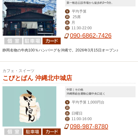
第一牧志公設市場から徒歩約3〜5分。
平均予算
￥
25席
席
月
休
11:30-22:00
営
090-6862-7426
静岡名物の牛肉100％ハンバーグを沖縄で。2026年3月15日オープン♪
カフェ・スイーツ
こびとぱん 沖縄北中城店
中部｜その他
沖縄県総合運動公園中央口近く
平均予算 1,000円台
￥
席
日曜日
休
11:00-16:00
営
098-987-8780