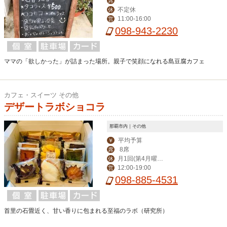
席
不定休
休
11:00-16:00
営
098-943-2230
ママの「欲しかった」が詰まった場所。親子で笑顔になれる島豆腐カフェ
カフェ・スイーツ その他
デザートラボショコラ
那覇市内｜その他
平均予算
￥
8席
席
月1回(第4月曜
休
12:00-19:00
営
日)
098-885-4531
首里の石畳近く、甘い香りに包まれる至福のラボ（研究所）