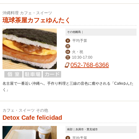
沖縄料理 カフェ・スイーツ
琉球茶屋カフェゆんたく
その他離島｜
平均予算
￥
席
火・祝
休
10:30-17:00
営
052-768-6366
名古屋で一番近い沖縄へ。手作り料理と三線の音色に癒やされる「Cafeゆんた
く」
カフェ・スイーツ その他
Detox Cafe felicidad
南部｜糸満市・豊見城市
平均予算
￥