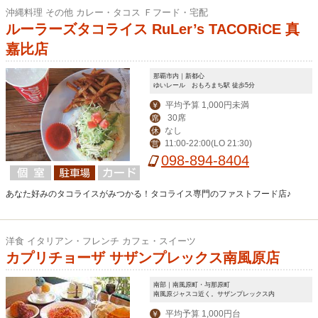
沖縄料理 その他 カレー・タコス Ｆフード・宅配
ルーラーズタコライス RuLer’s TACORiCE 真
嘉比店
那覇市内｜新都心
ゆいレール おもろまち駅 徒歩5分
平均予算 1,000円未満
￥
30席
席
なし
休
11:00-22:00(LO 21:30)
営
098-894-8404
あなた好みのタコライスがみつかる！タコライス専門のファストフード店♪
洋食 イタリアン・フレンチ カフェ・スイーツ
カプリチョーザ サザンプレックス南風原店
南部｜南風原町・与那原町
南風原ジャスコ近く。サザンプレックス内
平均予算 1,000円台
￥