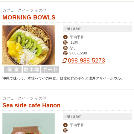
カフェ・スイーツ その他
MORNING BOWLS
中部｜北谷町
平均予算
￥
12席
席
なし
休
9:00-15:00
営
098-988-5273
沖縄で味わう、本場ハワイの朝食。鮮度抜群のポケと濃厚アサイーボウル。
カフェ・スイーツ その他
Sea side cafe Hanon
中部｜北谷町
平均予算
￥
席