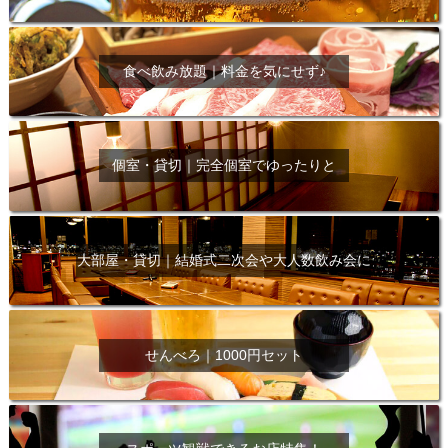
食べ飲み放題｜料金を気にせず♪
個室・貸切｜完全個室でゆったりと
大部屋・貸切｜結婚式二次会や大人数飲み会に
せんべろ｜1000円セット