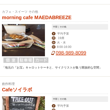
カフェ・スイーツ その他
morning cafe MAEDABREEZE
中部｜その他
平均予算
￥
19席
席
火・水
休
8:00-16:00
営
098-989-8099
「地元の『お宝』キャロットケーキと、サイクリストが集う開放的な空間」
創作料理
Cafeソイラボ
中部｜その他
平均予算
￥