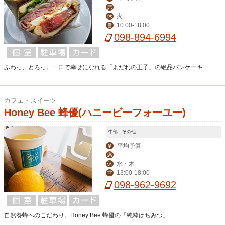
席
火
休
10:00-18:00
営
098-894-6994
ふわっ、とろっ。一口で幸せになれる「よだれの王子」の絶品パンケーキ
カフェ・スイーツ
Honey Bee 蜂優(ハニービーフォーユー)
中部｜その他
平均予算
￥
席
水・木
休
13:00-18:00
営
098-962-9692
自然養蜂へのこだわり。Honey Bee 蜂優の「純粋はちみつ」