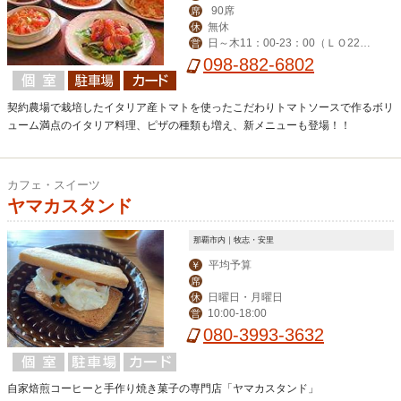
90席
席
無休
休
日～木11：00-23：00（ＬＯ22：
営
30） 金・土（LO-23：30）
098-882-6802
契約農場で栽培したイタリア産トマトを使ったこだわりトマトソースで作るボリ
ューム満点のイタリア料理、ピザの種類も増え、新メニューも登場！！
カフェ・スイーツ
ヤマカスタンド
那覇市内｜牧志・安里
平均予算
￥
席
日曜日・月曜日
休
10:00-18:00
営
080-3993-3632
自家焙煎コーヒーと手作り焼き菓子の専門店「ヤマカスタンド」