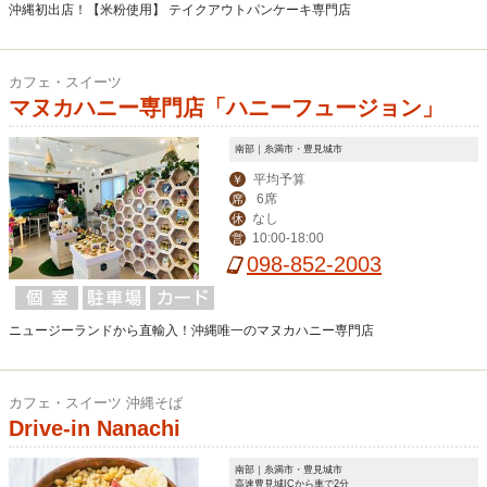
沖縄初出店！【米粉使用】 テイクアウトパンケーキ専門店
カフェ・スイーツ
マヌカハニー専門店「ハニーフュージョン」
南部｜糸満市・豊見城市
平均予算
￥
6席
席
なし
休
10:00-18:00
営
098-852-2003
ニュージーランドから直輸入！沖縄唯一のマヌカハニー専門店
カフェ・スイーツ 沖縄そば
Drive-in Nanachi
南部｜糸満市・豊見城市
高速豊見城ICから車で2分