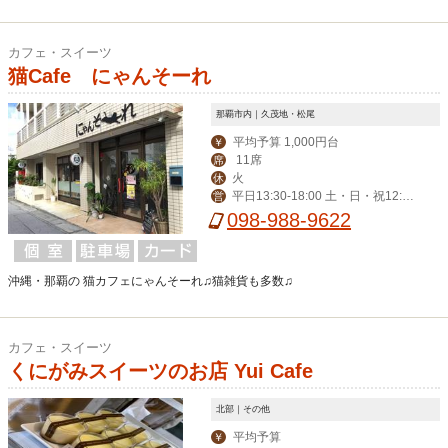
カフェ・スイーツ
猫Cafe にゃんそーれ
那覇市内｜久茂地・松尾
平均予算 1,000円台
￥
11席
席
火
休
平日13:30-18:00 土・日・祝12:30
営
-18:30
098-988-9622
沖縄・那覇の 猫カフェにゃんそーれ♫猫雑貨も多数♫
カフェ・スイーツ
くにがみスイーツのお店 Yui Cafe
北部｜その他
平均予算
￥