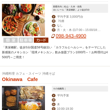
那覇市内｜松山・久米・前島
ゆいレール「美栄橋駅」より徒歩5分
平均予算 3,000円台
￥
70席
席
なし
休
月・火・木-日/7:00～15:00/18:00
営
～23:00(料理L.O. 22:00) 毎週水曜日は
098-943-4900
ディナー定休日。
「美栄橋駅」徒歩5分/国道58号線沿い 「カラフルとヘルシー」をテーマにした
新感覚のメキシカン「琉球メキシカン」飲み放題プラン1000円～！お料理付は4
500円～ご用意！
沖縄料理 カフェ・スイーツ 沖縄そば
Okinawa Cafe
その他離島｜
平均予算
￥
席
木
休
10:00-19:30
営