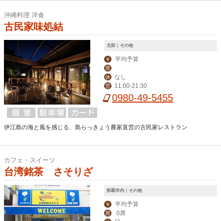
沖縄料理 洋食
古民家味処結
北部｜その他
平均予算
￥
席
なし
休
11:00-21:30
営
0980-49-5455
伊江島の海と風を感じる、島らっきょう農家直営の古民家レストラン
カフェ・スイーツ
台湾銘茶 さそりざ
那覇市内｜その他
平均予算
￥
0席
席