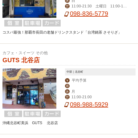
日
休
11:00-21:30 土曜日 11:00-18:
営
30
098-836-5779
コスパ最強！那覇市長田の老舗ドリンクスタンド「台湾銘茶 さそりざ」
カフェ・スイーツ その他
GUTS 北谷店
中部｜北谷町
平均予算
￥
席
月
休
11:00-21:00
営
098-988-5929
沖縄北谷町美浜 GUTS 北谷店