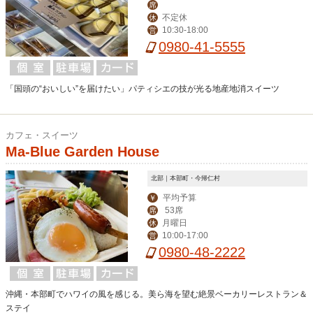
席
不定休
休
10:30-18:00
営
0980-41-5555
「国頭の“おいしい”を届けたい」パティシエの技が光る地産地消スイーツ
カフェ・スイーツ
Ma-Blue Garden House
北部｜本部町・今帰仁村
平均予算
￥
53席
席
月曜日
休
10:00-17:00
営
0980-48-2222
沖縄・本部町でハワイの風を感じる。美ら海を望む絶景ベーカリーレストラン＆
ステイ