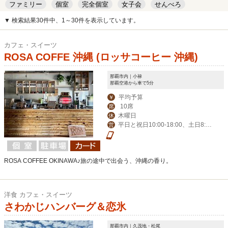
ファミリー
個室
完全個室
女子会
せんべろ
キッズルーム
安い
デート
▼ 検索結果30件中、1～30件を表示しています。
カフェ・スイーツ
ROSA COFFE 沖縄 (ロッサコーヒー 沖縄)
那覇市内｜小禄
那覇空港から車で5分
平均予算
￥
10席
席
木曜日
休
平日と祝日10:00-18:00、土日8:3
営
0-18:00
ROSA COFFEE OKINAWA♪旅の途中で出会う、沖縄の香り。
洋食 カフェ・スイーツ
さわかじハンバーグ＆恋氷
那覇市内｜久茂地・松尾