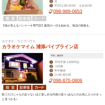
月
休
平日11:00-16:00 土日16:00
営
098-989-0653
【海が見えるパンケーキ専門店】最高の一日を始める、海辺の朝食を。
カラオケ・ライブハウス
カラオケマイム 浦添パイプライン店
中部｜浦添市
平均予算 2,000円台
￥
125席
席
年中無休
休
11:00-翌5:00
営
098-870-0806
歌うだけじゃもの足りないほど楽しめる内装の造り♪あなたのお気に入りがきっ
と見つかる♪