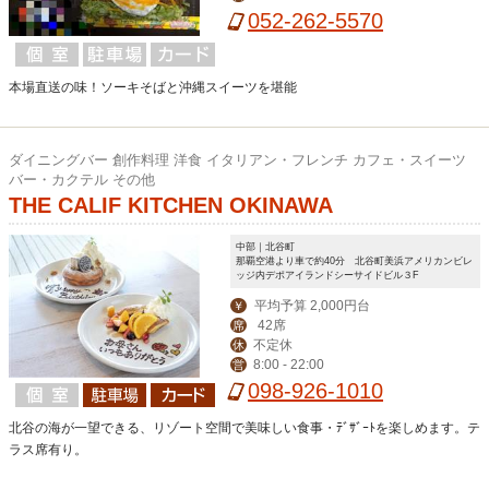
052-262-5570
本場直送の味！ソーキそばと沖縄スイーツを堪能
ダイニングバー 創作料理 洋食 イタリアン・フレンチ カフェ・スイーツ
バー・カクテル その他
THE CALIF KITCHEN OKINAWA
中部｜北谷町
那覇空港より車で約40分 北谷町美浜アメリカンビレ
ッジ内デポアイランドシーサイドビル３F
平均予算 2,000円台
￥
42席
席
不定休
休
8:00 - 22:00
営
098-926-1010
北谷の海が一望できる、リゾート空間で美味しい食事・ﾃﾞｻﾞｰﾄを楽しめます。テ
ラス席有り。