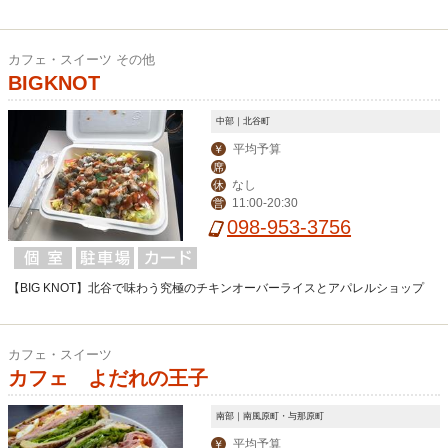
カフェ・スイーツ その他
BIGKNOT
中部｜北谷町
平均予算
￥
席
なし
休
11:00-20:30
営
098-953-3756
【BIG KNOT】北谷で味わう究極のチキンオーバーライスとアパレルショップ
カフェ・スイーツ
カフェ よだれの王子
南部｜南風原町・与那原町
平均予算
￥