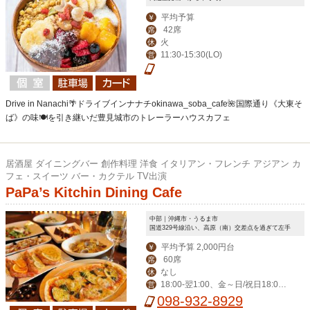
平均予算
￥
42席
席
火
休
11:30-15:30(LO)
営
Drive in Nanachi🌴ドライブインナナチokinawa_soba_cafe🌺国際通り《大東そ
ば》の味🍽を引き継いだ豊見城市のトレーラーハウスカフェ
居酒屋 ダイニングバー 創作料理 洋食 イタリアン・フレンチ アジアン カ
フェ・スイーツ バー・カクテル TV出演
PaPa’s Kitchin Dining Cafe
中部｜沖縄市・うるま市
国道329号線沿い、高原（南）交差点を過ぎて左手
平均予算 2,000円台
￥
60席
席
なし
休
18:00‐翌1:00、金～日/祝日18:00-
営
翌2:00
098-932-8929