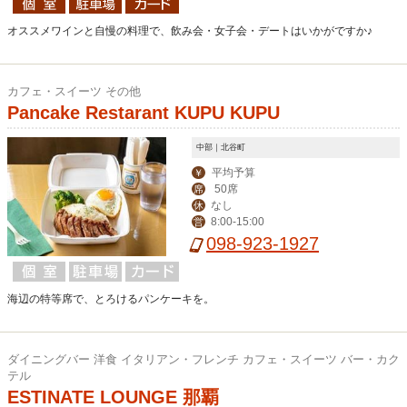
オススメワインと自慢の料理で、飲み会・女子会・デートはいかがですか♪
カフェ・スイーツ その他
Pancake Restarant KUPU KUPU
中部｜北谷町
平均予算
￥
50席
席
なし
休
8:00-15:00
営
098-923-1927
海辺の特等席で、とろけるパンケーキを。
ダイニングバー 洋食 イタリアン・フレンチ カフェ・スイーツ バー・カク
テル
ESTINATE LOUNGE 那覇