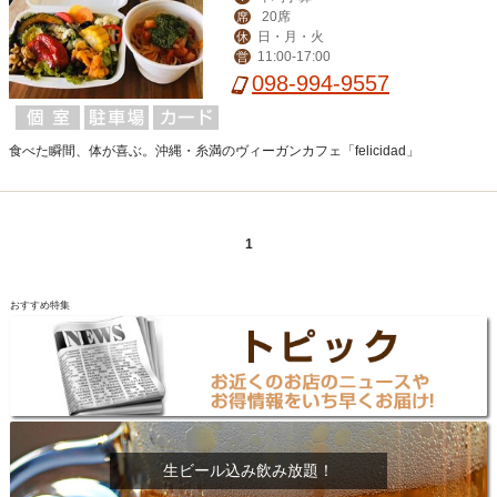
20席
席
日・月・火
休
11:00-17:00
営
098-994-9557
食べた瞬間、体が喜ぶ。沖縄・糸満のヴィーガンカフェ「felicidad」
1
おすすめ特集
生ビール込み飲み放題！