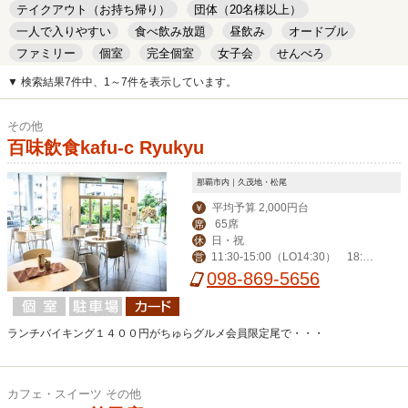
テイクアウト（お持ち帰り）
団体（20名様以上）
一人で入りやすい
食べ飲み放題
昼飲み
オードブル
ファミリー
個室
完全個室
女子会
せんべろ
キッズルーム
安い
デート
▼ 検索結果7件中、1～7件を表示しています。
その他
百味飲食kafu-c Ryukyu
那覇市内｜久茂地・松尾
平均予算 2,000円台
￥
65席
席
日・祝
休
11:30-15:00（LO14:30） 18:00
営
－22:00（LO21:00）
098-869-5656
ランチバイキング１４００円がちゅらグルメ会員限定尾で・・・
カフェ・スイーツ その他