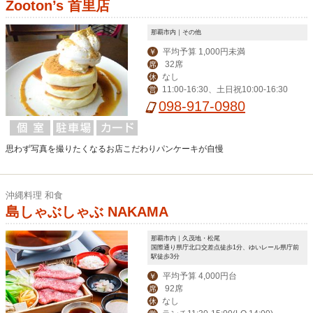
Zooton’s 首里店
那覇市内｜その他
平均予算 1,000円未満
￥
32席
席
なし
休
11:00-16:30、土日祝10:00-16:30
営
098-917-0980
思わず写真を撮りたくなるお店こだわりパンケーキが自慢
沖縄料理 和食
島しゃぶしゃぶ NAKAMA
那覇市内｜久茂地・松尾
国際通り県庁北口交差点徒歩1分、ゆいレール県庁前
駅徒歩3分
平均予算 4,000円台
￥
92席
席
なし
休