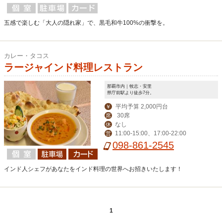
五感で楽しむ「大人の隠れ家」で、黒毛和牛100%の衝撃を。
カレー・タコス
ラージャインド料理レストラン
那覇市内｜牧志・安里
県庁前駅より徒歩7分。
平均予算 2,000円台
￥
30席
席
なし
休
11:00-15:00、17:00-22:00
営
098-861-2545
インド人シェフがあなたをインド料理の世界へお招きいたします！
1