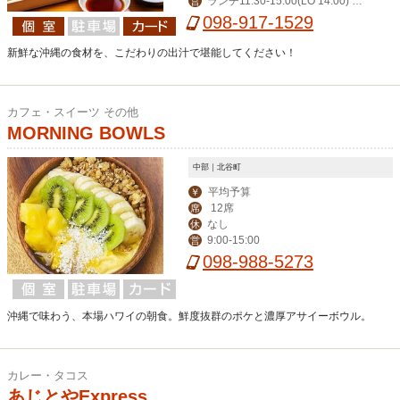
ランチ11:30-15:00(LO 14:00) デ
営
ィナー17:00-24:00(LO 23:00)
098-917-1529
新鮮な沖縄の食材を、こだわりの出汁で堪能してください！
カフェ・スイーツ その他
MORNING BOWLS
中部｜北谷町
平均予算
￥
12席
席
なし
休
9:00-15:00
営
098-988-5273
沖縄で味わう、本場ハワイの朝食。鮮度抜群のポケと濃厚アサイーボウル。
カレー・タコス
あじとやExpress