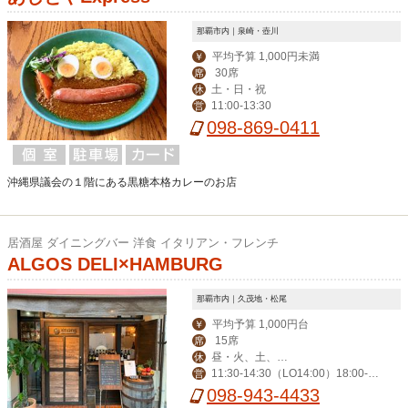
那覇市内｜泉崎・壺川
平均予算 1,000円未満
￥
30席
席
土・日・祝
休
11:00-13:30
営
098-869-0411
沖縄県議会の１階にある黒糖本格カレーのお店
居酒屋 ダイニングバー 洋食 イタリアン・フレンチ
ALGOS DELI×HAMBURG
那覇市内｜久茂地・松尾
平均予算 1,000円台
￥
15席
席
昼・火、土、
休
11:30-14:30（LO14:00）18:00-0:
営
日、祝 夜・火
00（LO23:30）
098-943-4433