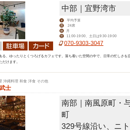
中部｜宜野湾市
平均予算
￥
24席
席
月
休
11:00-19:00、土日は9:30-19:00
営
070-9303-3047
ある、ゆったりとくつろげるカフェです。落ち着いた空間の中で、日常の忙しさを
ただけます。
理 沖縄料理 和食 洋食 その他
魚武士
南部｜南風原町・
町
329号線沿い、ニ