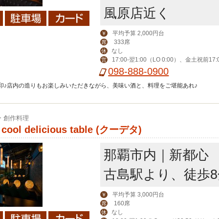
風原店近く
平均予算 2,000円台
￥
333席
席
なし
休
17:00-翌1:00（LO 0:00）、金土祝前17:0
営
（LO 翌1:00）
098-888-0900
印♪店内の造りもお楽しみいただきながら、美味い酒と、料理をご堪能あれ♪
 創作料理
cool delicious table (クーデタ)
那覇市内｜新都心
古島駅より、徒歩8
平均予算 3,000円台
￥
160席
席
なし
休