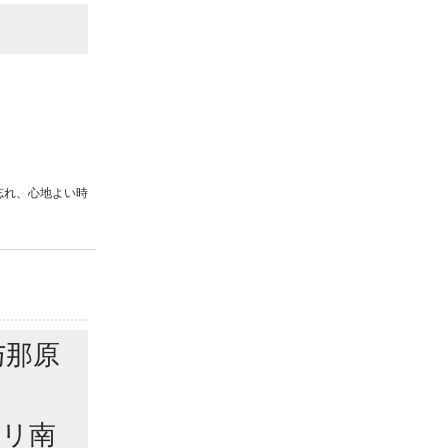
忘れ、心地よい時
与那原
トリ南