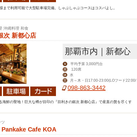
名様まで利用可能で大型駐車場完備。しゃぶしゃぶコースはコスパよし。
理 沖縄料理 和食
銀次 新都心店
那覇市内｜新都心
平均予算 3,000円台
￥
120席
席
水
休
月～木・日17:00-23:00(LOフード22:0
営
2:30)、金・土17:00-0:00(LOフード23:00/
098-863-3442
0)
る海鮮の聖地！巨大な樽が目印の『目利きの銀次 新都心店』で産直の贅を尽くす
ーツ
 Pankake Cafe KOA