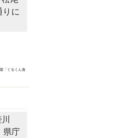
通りに
屋「ぐるくん食
壺川
・県庁