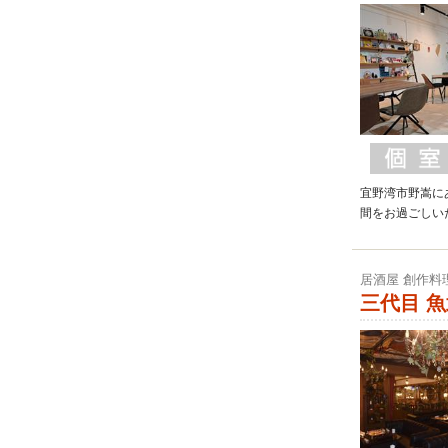
宜野湾市野嵩に
間をお過ごしい
居酒屋 創作料
三代目 