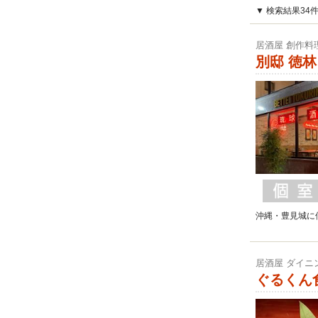
▼ 検索結果34
居酒屋 創作料
別邸 徳林
沖縄・豊見城に
居酒屋 ダイニ
ぐるくん