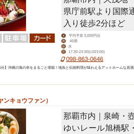
県庁前駅より国際
入り徒歩2分ほど
平均予算 3,000円台
￥
40席
席
水
休
17:30-23:30(LO23:00)
営
098-863-0646
5分】沖縄の海の幸をまるごと堪能！地魚と伝統料理が味わえるアットホームな居酒
ヤンキョウファン）
那覇市内｜泉崎・
ゆいレール旭橋駅