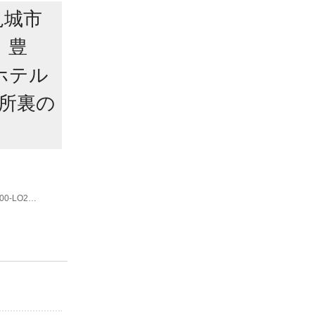
見城市
、豊
ホテル
役所裏の
。
0-LO22:
00