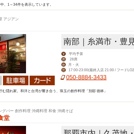
件中、1～34件を表示しています。
理 アジアン
南部｜糸満市・豊
平均予算
￥
28席
席
月・火
休
17:00-23:00(最終入店 21:00 / フードLO2
営
050-8884-3433
佇む隠れ家。和洋と台湾が響き合う、珠玉の創作料理「別邸 徳林」
ングバー 創作料理 沖縄料理 和食 沖縄そば
食堂
那覇市内｜久茂地