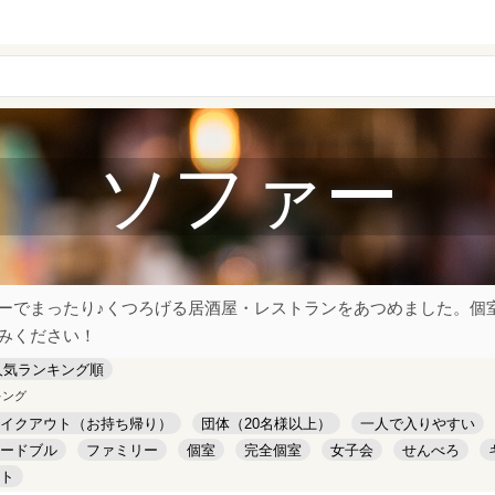
ソファー
ーでまったり♪くつろげる居酒屋・レストランをあつめました。個室
みください！
人気ランキング順
キング
イクアウト（お持ち帰り）
団体（20名様以上）
一人で入りやすい
ードブル
ファミリー
個室
完全個室
女子会
せんべろ
ト