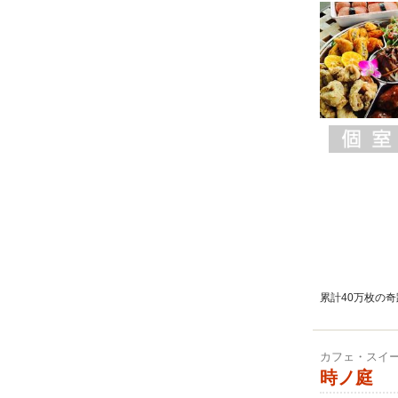
累計40万枚の
カフェ・スイ
時ノ庭