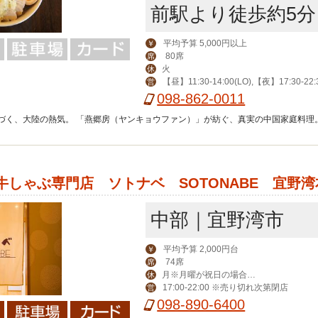
前駅より徒歩約5分
平均予算 5,000円以上
￥
80席
席
火
休
【昼】11:30-14:00(LO),【夜】17:30-22:3
営
祝17:00-22:30(LO),日12:00-21:30(LO)
098-862-0011
づく、大陸の熱気。 「燕郷房（ヤンキョウファン）」が紡ぐ、真実の中国家庭料理
牛しゃぶ専門店 ソトナベ SOTONABE 宜野湾
中部｜宜野湾市
平均予算 2,000円台
￥
74席
席
月※月曜が祝日の場合は火
休
17:00-22:00 ※売り切れ次第閉店
営
曜が定休
098-890-6400