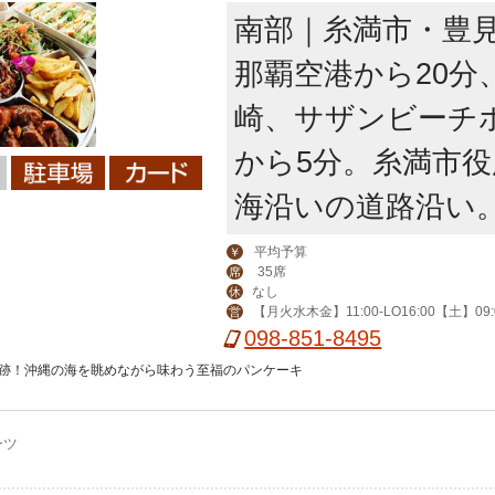
南部｜糸満市・豊
那覇空港から20分
崎、サザンビーチ
から5分。糸満市
海沿いの道路沿い
平均予算
￥
35席
席
なし
休
【月火水木金】11:00-LO16:00【土】09:0
営
00【日祝】9:00-LO16:00【祝前】11:00-17:
098-851-8495
奇跡！沖縄の海を眺めながら味わう至福のパンケーキ
ーツ