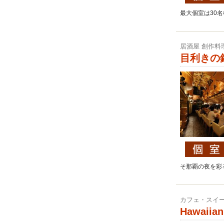
最大個室は30
居酒屋 創作料
目利きの
そ那覇の夜を彩
カフェ・スイ
Hawaiian