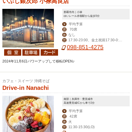
いぶし銀次郎 小禄高良店
那覇市内｜小禄
ゆいレール赤嶺駅から徒歩5分
平均予算
￥
70席
席
なし
休
17:30-23:00、金土祝前17:30-0:0
営
0
098-851-4275
2024年11月6日パワーアップして移転OPEN♪
カフェ・スイーツ 沖縄そば
Drive-in Nanachi
南部｜糸満市・豊見城市
高速豊見城ICから車で2分
平均予算
￥
42席
席
火
休
11:30-15:30(LO)
営