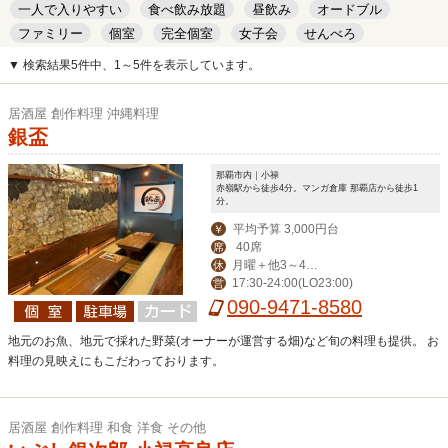
一人で入りやすい
食べ飲み放題
昼飲み
オードブル
ファミリー
個室
完全個室
女子会
せんべろ
キッズルーム
安い
デート
▼ 検索結果5件中、1～5件を表示しています。
居酒屋 創作料理 沖縄料理
銀盃
那覇市内｜小禄
赤嶺駅から徒歩4分。マンガ倉庫 那覇店から徒歩1
分。
平均予算 3,000円台
￥
40席
席
月曜＋他3～4日
休
17:30-24:00(LO23:00)
営
変動でお休み
090-9471-8580
地元のお魚、地元で採れた野菜(オーナーが運営する畑)など旬の料理も提供。 お
料理の見映えにもこだわっております。
居酒屋 創作料理 和食 洋食 その他