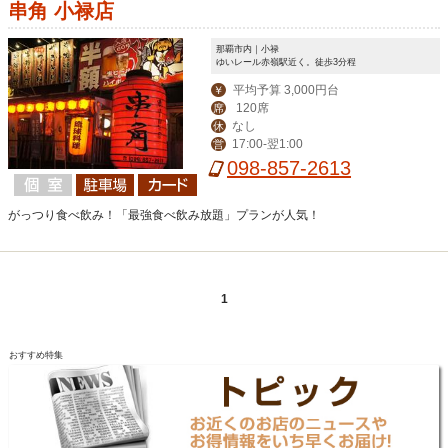
串角 小禄店
那覇市内｜小禄
ゆいレール赤嶺駅近く。徒歩3分程
平均予算 3,000円台
￥
120席
席
なし
休
17:00-翌1:00
営
098-857-2613
がっつり食べ飲み！「最強食べ飲み放題」プランが人気！
1
おすすめ特集