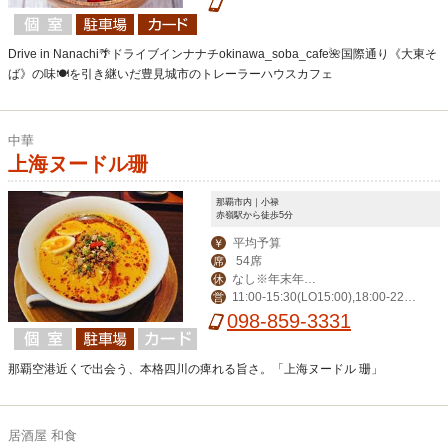
Drive in Nanachi🌴ドライブインナナチokinawa_soba_cafe🌺国際通り《大東そ
ば》の味🍽を引き継いだ豊見城市のトレーラーハウスカフェ
中華
上海ヌードル珊
那覇市内｜小禄
赤嶺駅から徒歩5分
平均予算
￥
54席
席
なし※年末年始
休
11:00-15:30(LO15:00),18:00-22:3
営
を除く
0(LO22:00)
098-859-3331
那覇空港近くで出会う、本格四川の痺れる旨さ。「上海ヌードル 珊」
居酒屋 和食