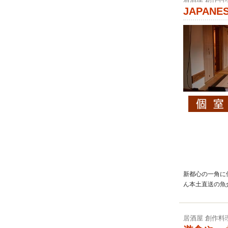
JAPANE
新都心の一角に
ん本土直送の魚
居酒屋 創作料