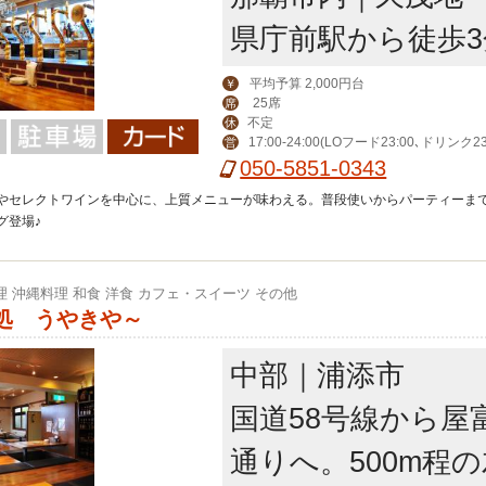
県庁前駅から徒歩3
平均予算 2,000円台
￥
25席
席
不定
休
17:00-24:00(LOフード23:00､ドリンク23
営
050-5851-0343
やセレクトワインを中心に、上質メニューが味わえる。普段使いからパーティーま
グ登場♪
理 沖縄料理 和食 洋食 カフェ・スイーツ その他
処 うやきや～
中部｜浦添市
国道58号線から屋
通りへ。500m程