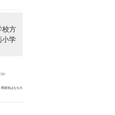
学校方
苅小学
:00
！県産魚はもちろ