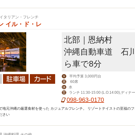
 イタリアン・フレンチ
ン イル・ド・レ
北部｜恩納村
沖縄自動車道 石川
ら車で8分
平均予算 3,000円台
￥
60席
席
水
休
ランチ 11:30-15:00 (L.O.14:00),ディナー 
営
3:00 (L.O.21:00)
098-963-0170
で地元沖縄の厳選食材を使った カジュアルフレンチ。 リゾートテイストの至福のフ
ださい
理 沖縄料理 その他