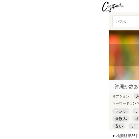
パスタ
沖縄か数あ
オプション
キーワードラン
ランチ
テ
昼飲み
オ
安い
デー
▼ 検索結果36