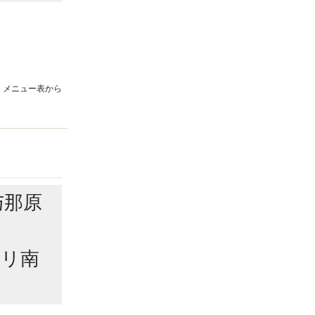
 メニュー表から
与那原
トリ南