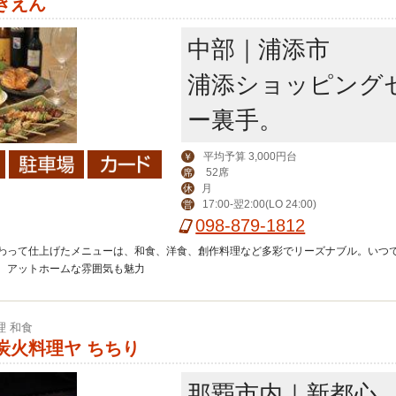
きえん
中部｜浦添市
浦添ショッピング
ー裏手。
平均予算 3,000円台
￥
52席
席
月
休
17:00-翌2:00(LO 24:00)
営
098-879-1812
わって仕上げたメニューは、和食、洋食、創作料理など多彩でリーズナブル。いつ
、アットホームな雰囲気も魅力
理 和食
炭火料理ヤ ちちり
那覇市内｜新都心