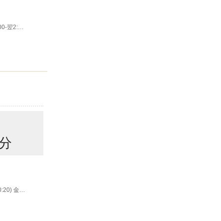
0-翌2:00
分
0:20) 金土
0)