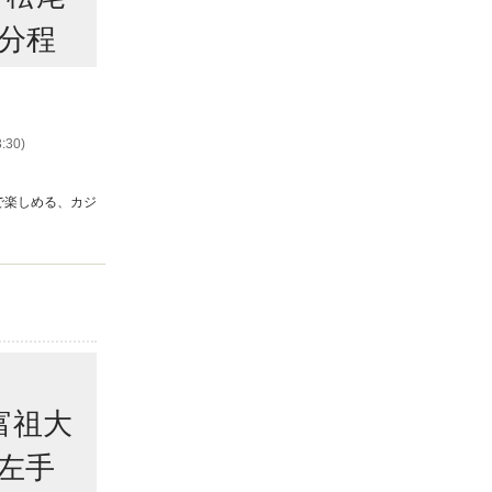
分程
:30)
で楽しめる、カジ
富祖大
の左手