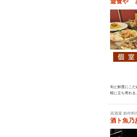
遊食や 
旬と鮮度にこだ
軽に立ち寄れる
居酒屋 創作料
酒ト魚乃