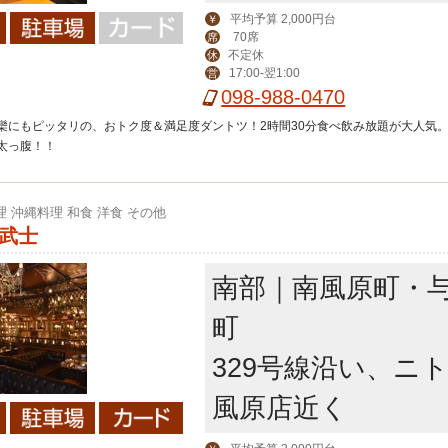
平均予算 2,000円台
￥
70席
席
不定休
休
17:00-翌1:00
営
098-988-0470
欒にもピッタリの、おトク度＆満足度ダントツ！2時間30分食べ飲み放題が大人気。
太っ腹！！
理 沖縄料理 和食 洋食 その他
魚武士
南部｜南風原町・
町
329号線沿い、ニ
風原店近く