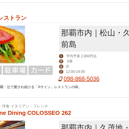
レストラン
那覇市内｜松山・
前島
平均予算 2,000円台
￥
0席
席
月
休
12:00-24:00
営
098-868-5036
。那覇・辻で愛され続ける「Aサイン」レストランの味。
 洋食 イタリアン・フレンチ
ne Dining COLOSSEO 262
那覇市内｜久茂地