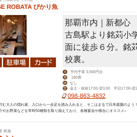
SE ROBATA ぴかり魚
那覇市内｜新都心
古島駅より銘苅小
面に徒歩６分。銘
校裏。
平均予算 3,000円台
￥
160席
席
なし
休
金土・祝前17:00-翌3:00 平日17:00-翌2
営
098-863-4832
佇む大人の隠れ家。入口から一歩足を踏み入れると、そこはまるで日本庭園のよう
介やお野菜などを常時50種類を取り揃えており、各種宴会や模合にオススメ♪
理 和食