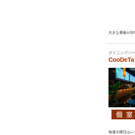
大きな看板が目
ダイニングバー
CooDeTa 
毎週火曜日はレデ