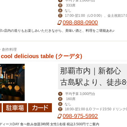
平均予算 2,000円台
￥
333席
席
なし
休
17:00-翌1:00（LO 0:00）、金土祝前17:0
営
（LO 翌1:00）
098-888-0900
印♪店内の造りもお楽しみいただきながら、美味い酒と、料理をご堪能あれ♪
 創作料理
cool delicious table (クーデタ)
那覇市内｜新都心
古島駅より、徒歩8
平均予算 3,000円台
￥
160席
席
なし
休
18:00-翌1:00 (LO フード23:50 ドリンク
営
祝前18:00-翌2:00 (LOフード0:50 ドリンク1:2
098-975-5992
ィースDAY 食べ飲み放題3時間 女性1名様 税込3.500円でご案内