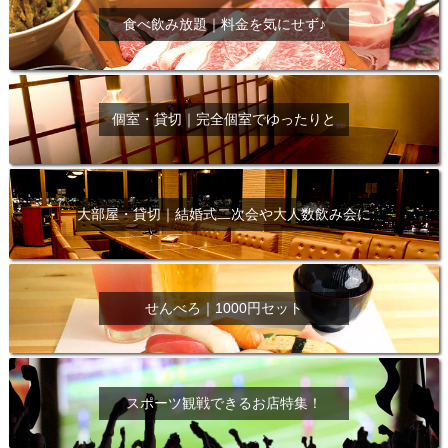
食べ飲み放題｜料金を気にせず♪
個室・貸切｜完全個室でゆったりと
大部屋・貸切｜結婚式二次会や大人数飲み会に
せんべろ｜1000円セット
スポーツ観戦できるお店特集！