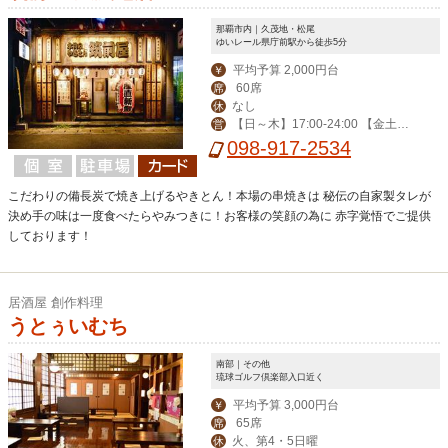
那覇市内｜久茂地・松尾
ゆいレール県庁前駅から徒歩5分
平均予算 2,000円台
￥
60席
席
なし
休
【日～木】17:00-24:00 【金土祝
営
前日】-翌3:00 ※2019年2月より営業
098-917-2534
終了時間の変更がございます、詳細は
Web店舗詳細をご覧ください。
こだわりの備長炭で焼き上げるやきとん！本場の串焼きは 秘伝の自家製タレが
決め手の味は一度食べたらやみつきに！お客様の笑顔の為に 赤字覚悟でご提供
しております！
居酒屋 創作料理
うとぅいむち
南部｜その他
琉球ゴルフ倶楽部入口近く
平均予算 3,000円台
￥
65席
席
火、第4・5日曜
休