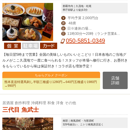
那覇市内｜久茂地・松尾
県庁前駅より徒歩3分
平均予算 2,000円台
￥
48席
席
日※連休の場合
休
11時30分〜20時（ランチ営業&昼
営
は翌日
飲み対応）
050-5851-0349
【毎日翌5時まで営業】全国の美味しいものいいとこどり！日本各地のご当地グ
ルメがここ久茂地で一度に食べられる！スタッフが本場へ修行に行き、お墨付き
をもらっているから味は保証付き！コラボ店も増加予定！
ちゅらグルメ クーポン
店舗
熊本直送特選馬刺し半額三種盛り1280円→640円五種盛り1980円
詳細
→990円
居酒屋 創作料理 沖縄料理 和食 洋食 その他
三代目 魚武士
南部｜南風原町・与那原町
329号線沿い、ニトリ南風原店近く