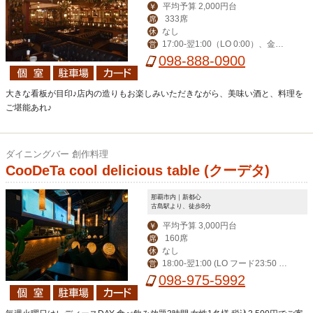
平均予算 2,000円台
￥
333席
席
なし
休
17:00-翌1:00（LO 0:00）、金土
営
祝前17:00-翌2:00（LO 翌1:00）
098-888-0900
大きな看板が目印♪店内の造りもお楽しみいただきながら、美味い酒と、料理を
ご堪能あれ♪
ダイニングバー 創作料理
CooDeTa cool delicious table (クーデタ)
那覇市内｜新都心
古島駅より、徒歩8分
平均予算 3,000円台
￥
160席
席
なし
休
18:00-翌1:00 (LO フード23:50 ド
営
リンク0:20) 金土祝前18:00-翌2:00 (L
098-975-5992
Oフード0:50 ドリンク1:20)