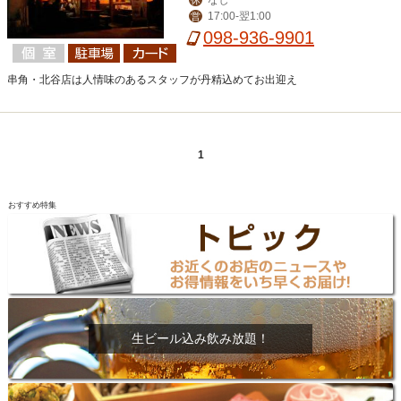
17:00-翌1:00
営
098-936-9901
串角・北谷店は人情味のあるスタッフが丹精込めてお出迎え
1
おすすめ特集
生ビール込み飲み放題！