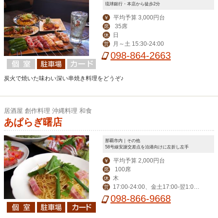
琉球銀行・本店から徒歩2分
平均予算 3,000円台
￥
35席
席
日
休
月～土 15:30-24:00
営
098-864-2663
炭火で焼いた味わい深い串焼き料理をどうぞ♪
居酒屋 創作料理 沖縄料理 和食
あぱらぎ曙店
那覇市内｜その他
58号線安謝交差点を泊港向けに左折し左手
平均予算 2,000円台
￥
100席
席
木
休
17:00-24:00、金土17:00-翌1:0
営
0、日17:00-23:00
098-866-9668