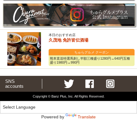
本日のおすすめ店
久茂地 免許皆伝酒場
ちゅらグルメ クーポン
熊本直送特選馬刺し半額三種盛り1280円→640円五種
盛り1980円→990円
SNS
accounts
Copyright © Banz Plus, Inc. All Rights Reserved.
Powered by
Translate