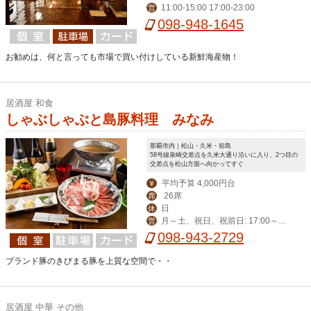
11:00-15:00 17:00-23:00
営
098-948-1645
お勧めは、何と言っても市場で買い付けしている新鮮海産物！
居酒屋 和食
しゃぶしゃぶと島豚料理 みなみ
那覇市内｜松山・久米・前島
58号線泉崎交差点を久米大通り沿いに入り、2つ目の
交差点を松山方面へ向かってすぐ
平均予算 4,000円台
￥
26席
席
日
休
月～土、祝日、祝前日: 17:00～2
営
3:00 （料理L.O. 22:00 ドリンクL.O. 2
098-943-2729
2:30）
ブランド豚のきびまる豚を上質な空間で・・
居酒屋 中華 その他