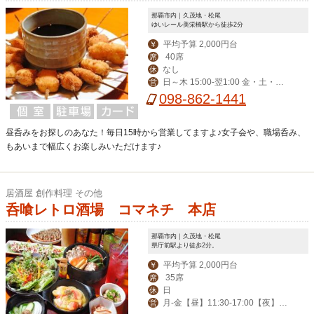
那覇市内｜久茂地・松尾
ゆいレール美栄橋駅から徒歩2分
平均予算 2,000円台
￥
40席
席
なし
休
日～木 15:00-翌1:00 金・土・祝
営
前 15:00-翌3:00
098-862-1441
昼呑みをお探しのあなた！毎日15時から営業してますよ♪女子会や、職場呑み、
もあいまで幅広くお楽しみいただけます♪
居酒屋 創作料理 その他
呑喰レトロ酒場 コマネチ 本店
那覇市内｜久茂地・松尾
県庁前駅より徒歩2分。
平均予算 2,000円台
￥
35席
席
日
休
月-金【昼】11:30-17:00【夜】17:
営