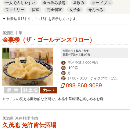
一人で入りやすい
食べ飲み放題
昼飲み
オードブル
ファミリー
個室
完全個室
女子会
せんべろ
キッズルーム
安い
デート
▼ 検索結果16件中、1～16件を表示しています。
居酒屋 中華
金燕楼（ザ・ゴールデンスワロー）
那覇市内｜牧志・安里
安里十字路から徒歩3分
平均予算 2,000円台
￥
100席
席
月
休
17:00～0:00 テイクアウト15:00
営
-20:00
098-860-9089
キッチンの見える開放的な空間で、本格中華料理を楽しめるお店
居酒屋 沖縄料理 和食
久茂地 免許皆伝酒場