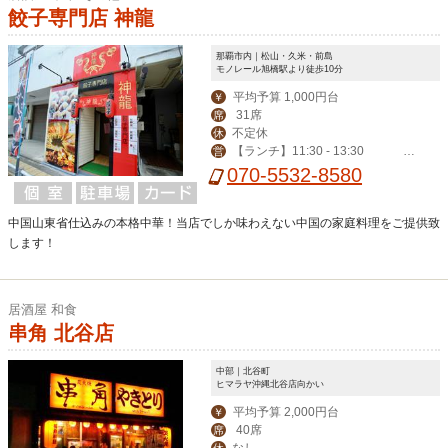
餃子専門店 神龍
那覇市内｜松山・久米・前島
モノレール旭橋駅より徒歩10分
平均予算 1,000円台
￥
31席
席
不定休
休
【ランチ】11:30 - 13:30
営
【ディナー】18:00 - 24:00
070-5532-8580
中国山東省仕込みの本格中華！当店でしか味わえない中国の家庭料理をご提供致
します！
居酒屋 和食
串角 北谷店
中部｜北谷町
ヒマラヤ沖縄北谷店向かい
平均予算 2,000円台
￥
40席
席
なし
休