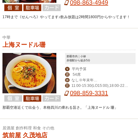
00-23:00（金は-翌1:00）/土・祝前 1
098-863-4949
5:00-翌1:00
17時まで《せんぺろ》やってます♪飲み放題は2時間1800円からやってます！
中華
上海ヌードル珊
那覇市内｜小禄
赤嶺駅から徒歩5分
平均予算
￥
54席
席
なし※年末年始
休
11:00-15:30(LO15:00),18:00-22:3
営
を除く
0(LO22:00)
098-859-3331
那覇空港近くで出会う、本格四川の痺れる旨さ。「上海ヌードル 珊」
居酒屋 創作料理 和食 その他
筑前屋 久茂地店