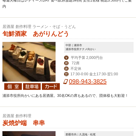
毎週火曜日はレディースDAY 食べ飲み放題3時間 女性1名様 税込3.500円でご案
内
居酒屋 創作料理 ラーメン・そば・うどん
旬鮮酒家 あがりんどう
中部｜浦添市
浦添市役所ナナメ向かい
平均予算 2,000円台
￥
72席
席
不定休
休
17:30-0:00 金土17:30-翌1:00
営
098-943-3825
浦添市役所向かいにある居酒屋。30名OKの席もあるので、団体様も大歓迎！
居酒屋 創作料理
炭焼炉端 串串
那覇市内｜久茂地・松尾