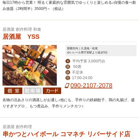
毎日17時から営業！ 明るく家庭的な雰囲気でゆっくりと楽しめる♪自慢の食べ飲
み放題（2時間半）3500円～（税込）
居酒屋 創作料理 和食
居酒屋 YSS
那覇市内｜久茂地・松尾
ゆいレール県庁前駅より徒歩5分
平均予算 3,000円台
￥
50席
席
不定休
休
17:00-24:00
営
090-2107-2078
名物の活あさりの酒蒸しがお通し♪他にも、手作りの鉄鍋餃子、鶏の丸揚げ、盛
りすぎマグロ 、もつ煮込み、手作りメンチカツ♪
居酒屋 創作料理
串かつとハイボール コマネチ リバーサイド店