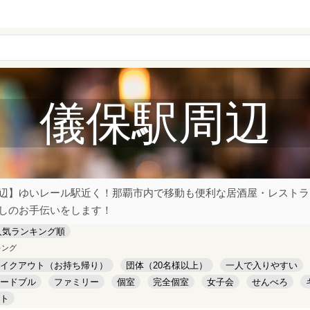
儀保駅周辺
辺】ゆいレール駅近く！那覇市内で移動も便利な居酒屋・レストラ
しのお手伝いをします！
人気ランキング順
キング
イクアウト（お持ち帰り）
団体（20名様以上）
一人で入りやすい
ードブル
ファミリー
個室
完全個室
女子会
せんべろ
ト