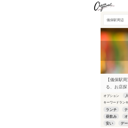
儀保駅周辺
【儀保駅周
る、お店探
オプション
キーワードラン
ランチ
テ
昼飲み
オ
安い
デー