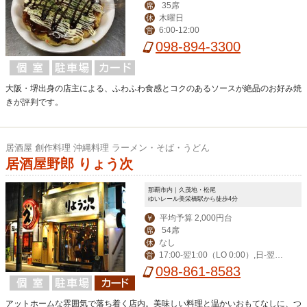
35席
席
木曜日
休
6:00-12:00
営
098-894-3300
大阪・堺出身の店主による、ふわふわ食感とコクのあるソースが絶品のお好み焼
きが評判です。
居酒屋 創作料理 沖縄料理 ラーメン・そば・うどん
居酒屋野郎 りょう次
那覇市内｜久茂地・松尾
ゆいレール美栄橋駅から徒歩4分
平均予算 2,000円台
￥
54席
席
なし
休
17:00-翌1:00（LO 0:00）,日-翌0:
営
30（LO 23:30）
098-861-8583
アットホームな雰囲気で落ち着く店内。美味しい料理と温かいおもてなしに、つ