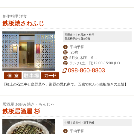
創作料理 洋食
鉄板焼さわふじ
那覇市内｜久茂地・松尾
美栄橋駅から徒歩3分
平均予算
￥
26席
席
5月火,木曜 6月
休
ランチ(土、日)12:00-15:00 (LO1
営
火曜が定休日となり
098-860-8803
4:00) ディナー17:00-23:00(LO22:00)
ます
【極上の石垣牛と島野菜を、那覇の隠れ家で。五感で味わう鉄板焼きの真髄】
居酒屋 お好み焼き・もんじゃ
鉄板居酒屋 杉
中部｜読谷村・嘉手納町
平均予算
￥