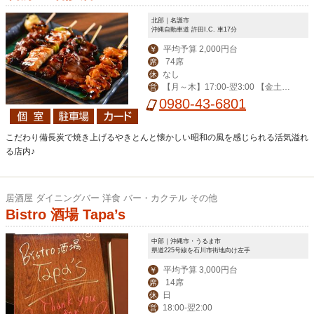
北部｜名護市
沖縄自動車道 許田I.C. 車17分
平均予算 2,000円台
￥
74席
席
なし
休
【月～木】17:00-翌3:00 【金土日
営
祝前】 17:00-翌5:00
0980-43-6801
こだわり備長炭で焼き上げるやきとんと懐かしい昭和の風を感じられる活気溢れ
る店内♪
居酒屋 ダイニングバー 洋食 バー・カクテル その他
Bistro 酒場 Tapa’s
中部｜沖縄市・うるま市
県道225号線を石川市街地向け左手
平均予算 3,000円台
￥
14席
席
日
休
18:00-翌2:00
営