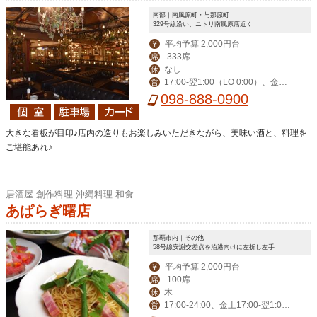
南部｜南風原町・与那原町
329号線沿い、ニトリ南風原店近く
平均予算 2,000円台
￥
333席
席
なし
休
17:00-翌1:00（LO 0:00）、金土
営
祝前17:00-翌2:00（LO 翌1:00）
098-888-0900
大きな看板が目印♪店内の造りもお楽しみいただきながら、美味い酒と、料理を
ご堪能あれ♪
居酒屋 創作料理 沖縄料理 和食
あぱらぎ曙店
那覇市内｜その他
58号線安謝交差点を泊港向けに左折し左手
平均予算 2,000円台
￥
100席
席
木
休
17:00-24:00、金土17:00-翌1:0
営