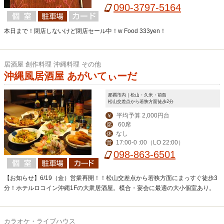
090-3797-5164
本日まで！閉店しないけど閉店セール中！w Food 333yen！
居酒屋 創作料理 沖縄料理 その他
沖縄風居酒屋 あがいてぃーだ
那覇市内｜松山・久米・前島
松山交差点から若狭方面徒歩2分
平均予算 2,000円台
￥
60席
席
なし
休
17:00-0 :00（LO 22:00）
営
098-863-6501
【お知らせ】6/19（金）営業再開！！松山交差点から若狭方面にまっすぐ徒歩3
分！ホテルロコイン沖縄1Fの大衆居酒屋。模合・宴会に最適の大小個室あり。
カラオケ・ライブハウス