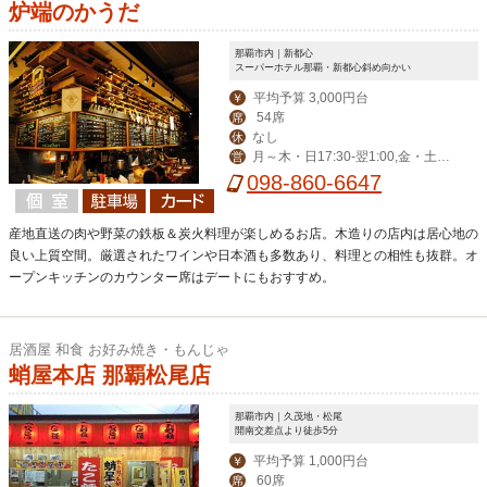
炉端のかうだ
那覇市内｜新都心
スーパーホテル那覇・新都心斜め向かい
平均予算 3,000円台
￥
54席
席
なし
休
月～木・日17:30-翌1:00,金・土・
営
祝前17:30-翌2:00
098-860-6647
産地直送の肉や野菜の鉄板＆炭火料理が楽しめるお店。木造りの店内は居心地の
良い上質空間。厳選されたワインや日本酒も多数あり、料理との相性も抜群。オ
ープンキッチンのカウンター席はデートにもおすすめ。
居酒屋 和食 お好み焼き・もんじゃ
蛸屋本店 那覇松尾店
那覇市内｜久茂地・松尾
開南交差点より徒歩5分
平均予算 1,000円台
￥
60席
席