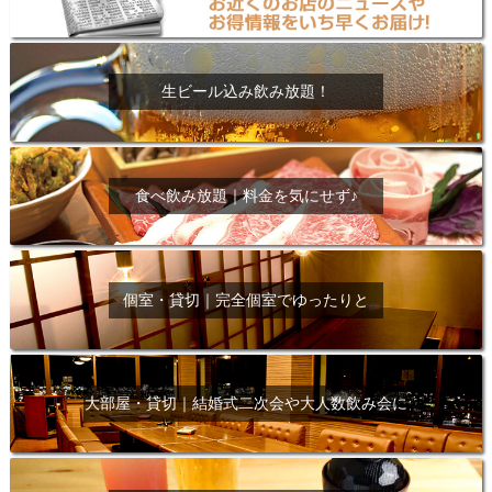
生ビール込み飲み放題！
食べ飲み放題｜料金を気にせず♪
個室・貸切｜完全個室でゆったりと
大部屋・貸切｜結婚式二次会や大人数飲み会に