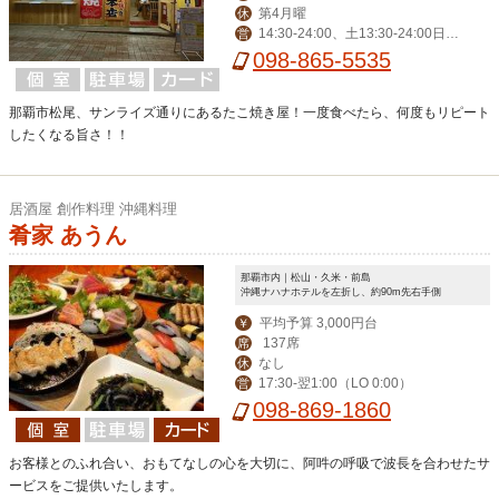
第4月曜
休
14:30-24:00、土13:30-24:00日1
営
3:30-22:00※なくなり次第終了
098-865-5535
那覇市松尾、サンライズ通りにあるたこ焼き屋！一度食べたら、何度もリピート
したくなる旨さ！！
居酒屋 創作料理 沖縄料理
肴家 あうん
那覇市内｜松山・久米・前島
沖縄ナハナホテルを左折し、約90m先右手側
平均予算 3,000円台
￥
137席
席
なし
休
17:30-翌1:00（LO 0:00）
営
098-869-1860
お客様とのふれ合い、おもてなしの心を大切に、阿吽の呼吸で波長を合わせたサ
ービスをご提供いたします。