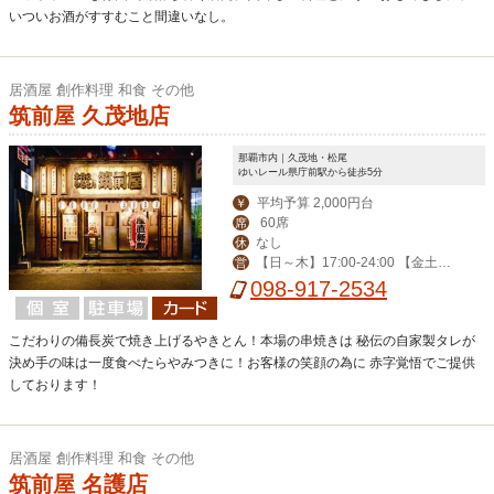
いついお酒がすすむこと間違いなし。
居酒屋 創作料理 和食 その他
筑前屋 久茂地店
那覇市内｜久茂地・松尾
ゆいレール県庁前駅から徒歩5分
平均予算 2,000円台
￥
60席
席
なし
休
【日～木】17:00-24:00 【金土祝
営
前日】-翌3:00 ※2019年2月より営業
098-917-2534
終了時間の変更がございます、詳細は
Web店舗詳細をご覧ください。
こだわりの備長炭で焼き上げるやきとん！本場の串焼きは 秘伝の自家製タレが
決め手の味は一度食べたらやみつきに！お客様の笑顔の為に 赤字覚悟でご提供
しております！
居酒屋 創作料理 和食 その他
筑前屋 名護店