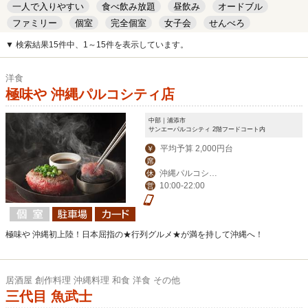
一人で入りやすい
食べ飲み放題
昼飲み
オードブル
ファミリー
個室
完全個室
女子会
せんべろ
キッズルーム
安い
デート
▼ 検索結果15件中、1～15件を表示しています。
洋食
極味や 沖縄パルコシティ店
中部｜浦添市
サンエーパルコシティ 2階フードコート内
平均予算 2,000円台
￥
席
沖縄パルコシテ
休
10:00-22:00
営
ィの店休日に準ずる
極味や 沖縄初上陸！日本屈指の★行列グルメ★が満を持して沖縄へ！
居酒屋 創作料理 沖縄料理 和食 洋食 その他
三代目 魚武士