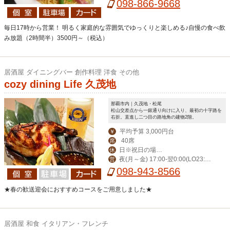
0、日17:00-23:00
098-866-9668
毎日17時から営業！ 明るく家庭的な雰囲気でゆっくりと楽しめる♪自慢の食べ飲
み放題（2時間半）3500円～（税込）
居酒屋 ダイニングバー 創作料理 洋食 その他
cozy dining Life 久茂地
那覇市内｜久茂地・松尾
松山交差点から一銀通り向けに入り、最初の十字路を
右折。直進し二つ目の路地角の建物2階。
平均予算 3,000円台
￥
40席
席
日※祝日の場合
休
夜(月～金) 17:00-翌0:00(LO23:3
営
営業。月曜振替休。
0) (土)-翌1:00(LO翌0:30) 昼(月～金) 1
098-943-8566
1:30-14:00(LO13:30)
★春の歓送迎会におすすめコースをご用意しました★
居酒屋 和食 イタリアン・フレンチ