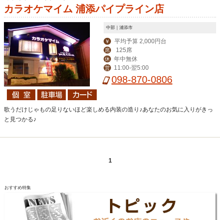
カラオケマイム 浦添パイプライン店
中部｜浦添市
平均予算 2,000円台
￥
125席
席
年中無休
休
11:00-翌5:00
営
098-870-0806
歌うだけじゃもの足りないほど楽しめる内装の造り♪あなたのお気に入りがきっ
と見つかる♪
1
おすすめ特集