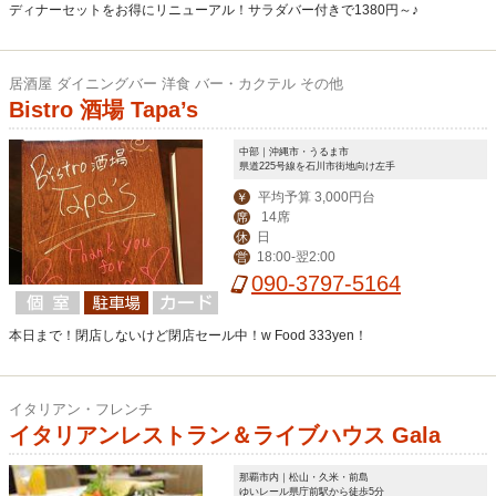
ディナーセットをお得にリニューアル！サラダバー付きで1380円～♪
居酒屋 ダイニングバー 洋食 バー・カクテル その他
Bistro 酒場 Tapa’s
中部｜沖縄市・うるま市
県道225号線を石川市街地向け左手
平均予算 3,000円台
￥
14席
席
日
休
18:00-翌2:00
営
090-3797-5164
本日まで！閉店しないけど閉店セール中！w Food 333yen！
イタリアン・フレンチ
イタリアンレストラン＆ライブハウス Gala
那覇市内｜松山・久米・前島
ゆいレール県庁前駅から徒歩5分