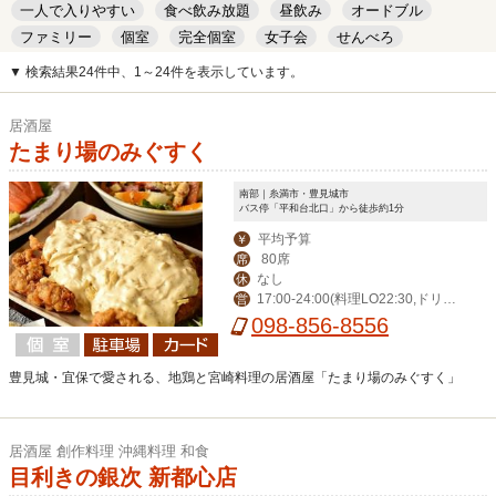
一人で入りやすい
食べ飲み放題
昼飲み
オードブル
ファミリー
個室
完全個室
女子会
せんべろ
キッズルーム
安い
デート
▼ 検索結果24件中、1～24件を表示しています。
居酒屋
たまり場のみぐすく
南部｜糸満市・豊見城市
バス停「平和台北口」から徒歩約1分
平均予算
￥
80席
席
なし
休
17:00-24:00(料理LO22:30,ドリン
営
クLO23:30）
098-856-8556
豊見城・宜保で愛される、地鶏と宮崎料理の居酒屋「たまり場のみぐすく」
居酒屋 創作料理 沖縄料理 和食
目利きの銀次 新都心店