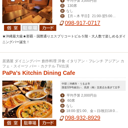
平均予算 3,000円台
￥
130席
席
なし
休
【月～木 平日】 21:00-翌5:00
営
【その他】19:00-翌6:00
098-917-0717
★沖縄最大級★那覇・国際通りエスプリコートビル５階・大人数で楽しめるダイ
ニングバー誕生！
居酒屋 ダイニングバー 創作料理 洋食 イタリアン・フレンチ アジアン カ
フェ・スイーツ バー・カクテル TV出演
PaPa’s Kitchin Dining Cafe
中部｜沖縄市・うるま市
国道329号線沿い、高原（南）交差点を過ぎて左手
平均予算 2,000円台
￥
60席
席
なし
休
18:00‐翌1:00、金～日/祝日18:00-
営
翌2:00
098-932-8929