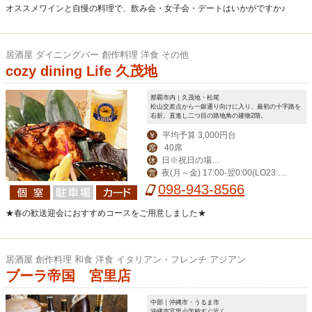
オススメワインと自慢の料理で、飲み会・女子会・デートはいかがですか♪
居酒屋 ダイニングバー 創作料理 洋食 その他
cozy dining Life 久茂地
那覇市内｜久茂地・松尾
松山交差点から一銀通り向けに入り、最初の十字路を
右折。直進し二つ目の路地角の建物2階。
平均予算 3,000円台
￥
40席
席
日※祝日の場合
休
夜(月～金) 17:00-翌0:00(LO23:3
営
営業。月曜振替休。
0) (土)-翌1:00(LO翌0:30) 昼(月～金) 1
098-943-8566
1:30-14:00(LO13:30)
★春の歓送迎会におすすめコースをご用意しました★
居酒屋 創作料理 和食 洋食 イタリアン・フレンチ アジアン
ブーラ帝国 宮里店
中部｜沖縄市・うるま市
沖縄市宮里小学校すぐ近く