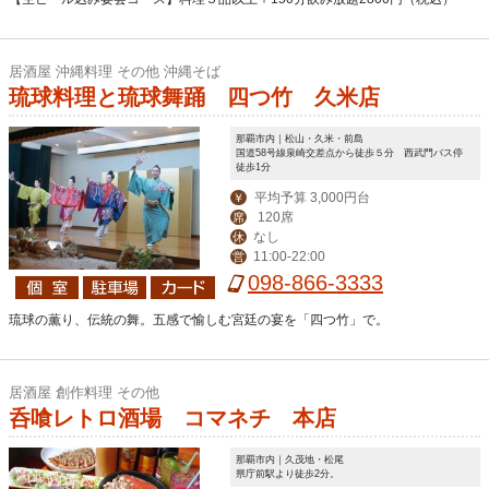
居酒屋 沖縄料理 その他 沖縄そば
琉球料理と琉球舞踊 四つ竹 久米店
那覇市内｜松山・久米・前島
国道58号線泉崎交差点から徒歩５分 西武門バス停
徒歩1分
平均予算 3,000円台
￥
120席
席
なし
休
11:00-22:00
営
098-866-3333
琉球の薫り、伝統の舞。五感で愉しむ宮廷の宴を「四つ竹」で。
居酒屋 創作料理 その他
呑喰レトロ酒場 コマネチ 本店
那覇市内｜久茂地・松尾
県庁前駅より徒歩2分。