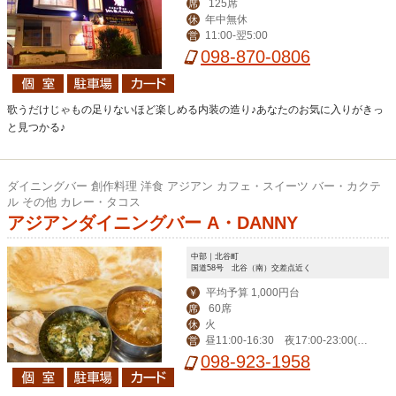
125席
席
年中無休
休
11:00-翌5:00
営
098-870-0806
歌うだけじゃもの足りないほど楽しめる内装の造り♪あなたのお気に入りがきっ
と見つかる♪
ダイニングバー 創作料理 洋食 アジアン カフェ・スイーツ バー・カクテ
ル その他 カレー・タコス
アジアンダイニングバー A・DANNY
中部｜北谷町
国道58号 北谷（南）交差点近く
平均予算 1,000円台
￥
60席
席
火
休
昼11:00-16:30 夜17:00‐23:00(L
営
O 22:00)、金土24:00（LO 23:00）
098-923-1958