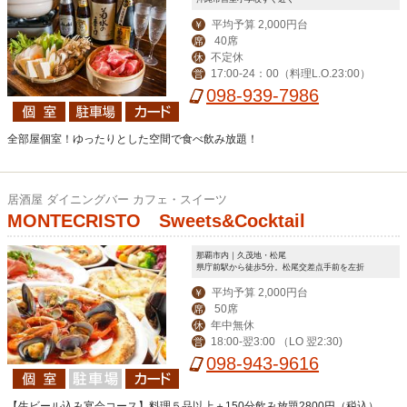
平均予算 2,000円台
￥
40席
席
不定休
休
17:00-24：00（料理L.O.23:00）
営
098-939-7986
全部屋個室！ゆったりとした空間で食べ飲み放題！
居酒屋 ダイニングバー カフェ・スイーツ
MONTECRISTO Sweets&Cocktail
那覇市内｜久茂地・松尾
県庁前駅から徒歩5分。松尾交差点手前を左折
平均予算 2,000円台
￥
50席
席
年中無休
休
18:00-翌3:00 （LO 翌2:30)
営
098-943-9616
【生ビール込み宴会コース】料理５品以上＋150分飲み放題2800円（税込）