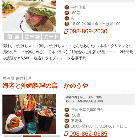
平均予算
￥
80席
席
火
休
18:00-24:00※金・土は翌1:00
営
098-869-2030
美味しいだけじゃ・・楽しいだけじゃ・・そんなあなたに♪本格イタリアンと生
演奏のライブが楽しめる。 【得プラン】21時迄のご来店で5品コース＋2時間飲
み放題が￥5,500（税込）ライブチャージ込/要予約
居酒屋 創作料理
海老と沖縄料理の店 かのうや
那覇市内｜松山・久米・前島
ゆいレール旭橋駅より徒歩8分
平均予算 2,000円台
￥
50席
席
不定休
休
18:00-翌1:00（L.O.24:00）※日曜
営
は24:00（L.O.23:00）
098-862-0385