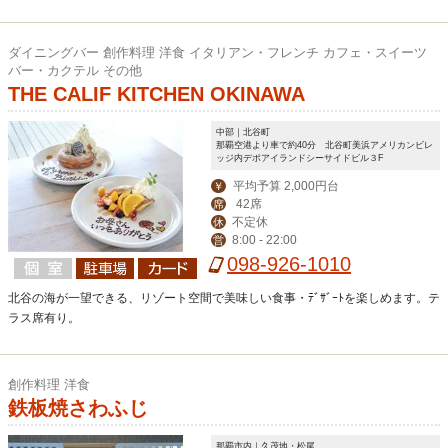
ダイニングバー 創作料理 洋食 イタリアン・フレンチ カフェ・スイーツ
バー・カクテル その他
THE CALIF KITCHEN OKINAWA
中部｜北谷町
那覇空港より車で約40分 北谷町美浜アメリカンビレ
ッジ内デポアイランドシーサイドビル３F
平均予算 2,000円台
￥
42席
席
不定休
休
8:00 - 22:00
営
098-926-1010
北谷の海が一望できる、リゾート空間で美味しい食事・ﾃﾞｻﾞｰﾄを楽しめます。テ
ラス席有り。
創作料理 洋食
鉄板焼さわふじ
那覇市内｜久茂地・松尾