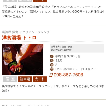
「美栄橋駅」徒歩5分/国道58号線沿い 「カラフルとヘルシー」をテーマにした
新感覚のメキシカン「琉球メキシカン」飲み放題プラン1000円～！お料理付は4
500円～ご用意！
居酒屋 洋食 イタリアン・フレンチ
洋食酒場 トトロ
那覇市内｜牧志・安里
美栄橋駅から徒歩4分
平均予算 3,000円台
￥
32席
席
月
休
17:00-翌2:00（フードLO 翌1:0
営
0）
098-867-7608
美栄橋駅近く！大人気のチーズラクレットや、県産チーズなどが楽しめる隠れ家
酒場♪