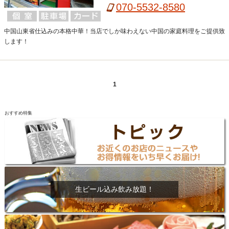
【ディナー】18:00 - 24:00
070-5532-8580
中国山東省仕込みの本格中華！当店でしか味わえない中国の家庭料理をご提供致
します！
1
おすすめ特集
生ビール込み飲み放題！