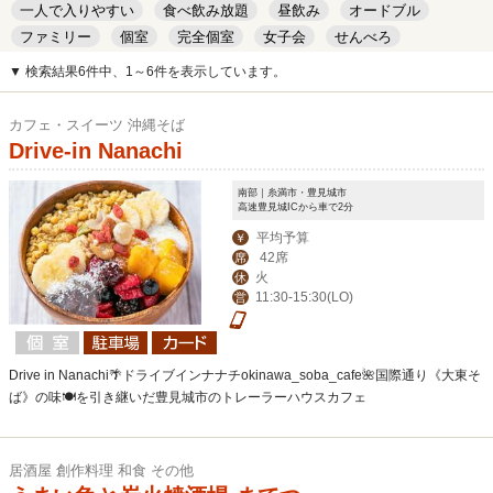
一人で入りやすい
食べ飲み放題
昼飲み
オードブル
ファミリー
個室
完全個室
女子会
せんべろ
キッズルーム
安い
デート
▼ 検索結果6件中、1～6件を表示しています。
カフェ・スイーツ 沖縄そば
Drive-in Nanachi
南部｜糸満市・豊見城市
高速豊見城ICから車で2分
平均予算
￥
42席
席
火
休
11:30-15:30(LO)
営
Drive in Nanachi🌴ドライブインナナチokinawa_soba_cafe🌺国際通り《大東そ
ば》の味🍽を引き継いだ豊見城市のトレーラーハウスカフェ
居酒屋 創作料理 和食 その他