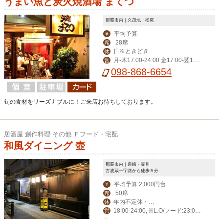
うまい魚と炭火焼酒場 まてつ
那覇市内｜久茂地・松尾
平均予算
￥
28席
席
日※ときどき月
休
月-木17:00-24:00 金17:00-翌1:00
営
曜日
土15:00-翌1:00
098-868-6654
旬の食材をリーズナブルに！ご来店お待ちしております。
居酒屋 創作料理 その他 Ｆフード・宅配
和風ダイニング 壺
那覇市内｜泉崎・壺川
古波蔵十字路から徒歩５分
平均予算 2,000円台
￥
50席
席
年内不定休・お
休
18:00-24:00, ※L.O/フード:23:0
営
盆・大晦日・正月三