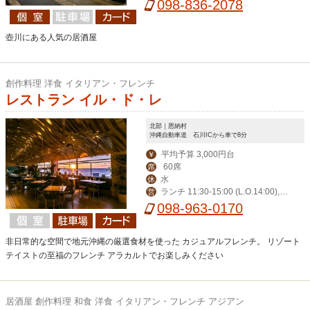
0・ドリンク:23:30
098-836-2078
が日
壺川にある人気の居酒屋
創作料理 洋食 イタリアン・フレンチ
レストラン イル・ド・レ
北部｜恩納村
沖縄自動車道 石川ICから車で8分
平均予算 3,000円台
￥
60席
席
水
休
ランチ 11:30-15:00 (L.O.14:00),デ
営
ィナー 17:30-23:00 (L.O.21:00)
098-963-0170
非日常的な空間で地元沖縄の厳選食材を使った カジュアルフレンチ。 リゾート
テイストの至福のフレンチ アラカルトでお楽しみください
居酒屋 創作料理 和食 洋食 イタリアン・フレンチ アジアン