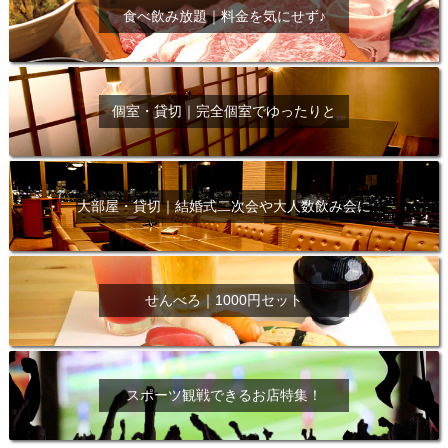
食べ飲み放題｜料金を気にせず♪
個室・貸切｜完全個室でゆったりと
大部屋・貸切｜結婚式二次会や大人数飲み会に
せんべろ｜1000円セット
スポーツ観戦できるお店特集！