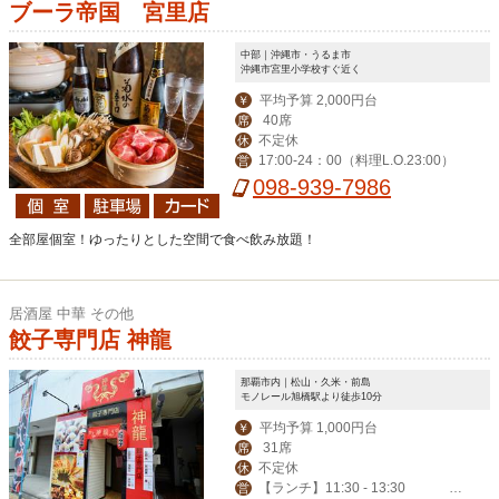
ブーラ帝国 宮里店
中部｜沖縄市・うるま市
沖縄市宮里小学校すぐ近く
平均予算 2,000円台
￥
40席
席
不定休
休
17:00-24：00（料理L.O.23:00）
営
098-939-7986
全部屋個室！ゆったりとした空間で食べ飲み放題！
居酒屋 中華 その他
餃子専門店 神龍
那覇市内｜松山・久米・前島
モノレール旭橋駅より徒歩10分
平均予算 1,000円台
￥
31席
席
不定休
休
【ランチ】11:30 - 13:30
営