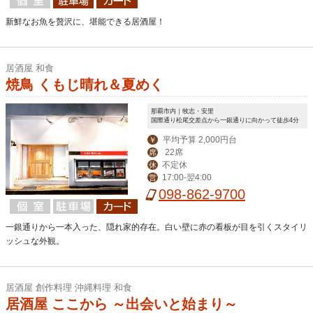
新鮮なお魚を贅沢に、堪能できる居酒屋！
居酒屋 和食
焼鳥 くもじ晴れ＆夏めく
那覇市内｜牧志・安里
国際通り松尾交差点から一銀通りに向かって徒歩4分
平均予算 2,000円台
￥
22席
席
不定休
休
17:00-翌4:00
営
098-862-9700
一銀通りから一本入った、隠れ家的存在。白い壁に赤の看板が目を引くスタイリ
ッシュな外観。
居酒屋 創作料理 沖縄料理 和食
居酒屋 ここから ～出会いと始まり～