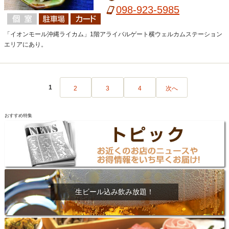
098-923-5985
「イオンモール沖縄ライカム」1階アライバルゲート横ウェルカムステーション
エリアにあり。
1
2
3
4
次へ
おすすめ特集
生ビール込み飲み放題！