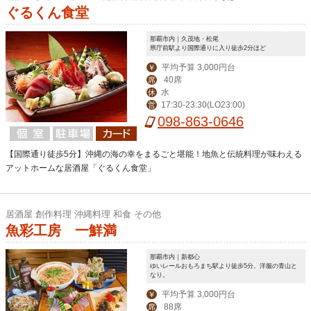
ぐるくん食堂
那覇市内｜久茂地・松尾
県庁前駅より国際通りに入り徒歩2分ほど
平均予算 3,000円台
￥
40席
席
水
休
17:30-23:30(LO23:00)
営
098-863-0646
【国際通り徒歩5分】沖縄の海の幸をまるごと堪能！地魚と伝統料理が味わえる
アットホームな居酒屋「ぐるくん食堂」
居酒屋 創作料理 沖縄料理 和食 その他
魚彩工房 一鮮満
那覇市内｜新都心
ゆいレールおもろまち駅より徒歩5分。洋服の青山と
なり。
平均予算 3,000円台
￥
88席
席