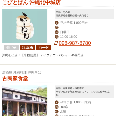
こびとぱん 沖縄北中城店
中部｜その他
沖縄県総合運動公園中央口近く
平均予算 1,000円台
￥
席
日曜日
休
11:00-16:00
営
098-987-8780
沖縄初出店！【米粉使用】 テイクアウトパンケーキ専門店
居酒屋 沖縄料理 沖縄そば
古民家食堂
南部｜南風原町・与那原町
サザンヒルを与那原向けに下り、１つ目の信号を左
折。
平均予算 1,000円未満
￥
80席
席
水曜
休