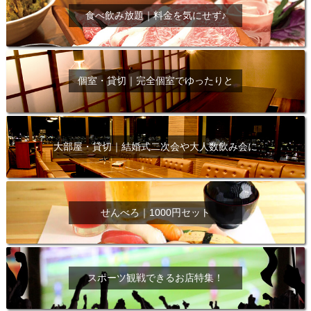
食べ飲み放題｜料金を気にせず♪
個室・貸切｜完全個室でゆったりと
大部屋・貸切｜結婚式二次会や大人数飲み会に
せんべろ｜1000円セット
スポーツ観戦できるお店特集！