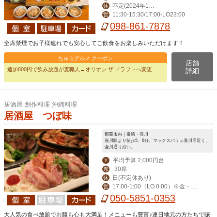
不定(2024年12
休
11:30-15:30/17:00-LO23:00
営
月31日はお休み,202
098-861-7878
5年1月1日はランチ
のみお休み)
全席禁煙でお子様連れでも安心してご飲食をお楽しみいただけます！
ちゅらグルメ クーポン
店舗
追加800円で飲み放題が麦職人→オリオン ザ ドラフトへ変更
詳細
居酒屋 創作料理 沖縄料理
居酒屋 つぼ味
那覇市内｜泉崎・壺川
壺川駅より徒歩5、6分。マックスバリュ壷川店近く、
壷川通り沿い。
平均予算 2,000円台
￥
30席
席
日(不定休あり)
休
17:00-1:00（LO 0:00）※金・土・
営
祝前日-2:00（LO 1:00）
050-5851-0353
大人気の食べ放題でお腹も心も大満足！メニューも豊富♪連日地元の方たちで賑