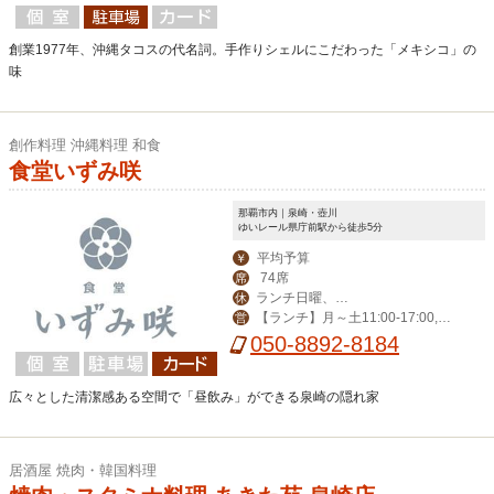
創業1977年、沖縄タコスの代名詞。手作りシェルにこだわった「メキシコ」の
味
創作料理 沖縄料理 和食
食堂いずみ咲
那覇市内｜泉崎・壺川
ゆいレール県庁前駅から徒歩5分
平均予算
￥
74席
席
ランチ日曜、デ
休
【ランチ】月～土11:00-17:00,
営
ィナー日曜、月曜
【ディナー】火～土14:00-23:00
050-8892-8184
広々とした清潔感ある空間で「昼飲み」ができる泉崎の隠れ家
居酒屋 焼肉・韓国料理