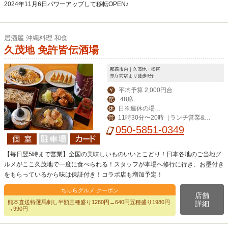
2024年11月6日パワーアップして移転OPEN♪
居酒屋 沖縄料理 和食
久茂地 免許皆伝酒場
那覇市内｜久茂地・松尾
県庁前駅より徒歩3分
平均予算 2,000円台
￥
48席
席
日※連休の場合
休
11時30分〜20時（ランチ営業&昼
営
は翌日
飲み対応）
050-5851-0349
【毎日翌5時まで営業】全国の美味しいものいいとこどり！日本各地のご当地グ
ルメがここ久茂地で一度に食べられる！スタッフが本場へ修行に行き、お墨付き
をもらっているから味は保証付き！コラボ店も増加予定！
ちゅらグルメ クーポン
店舗
熊本直送特選馬刺し半額三種盛り1280円→640円五種盛り1980円
詳細
→990円