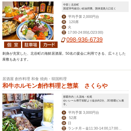
中部｜北谷町
国道58号線沿い給油所隣。国体道路入口近く
平均予算 2,000円台
￥
120席
席
火
休
17:00-24:00(LO23:00)
営
098-936-6739
刺身が充実した、北谷町の海鮮居酒屋。50名の宴会に利用できる、広々とした
座敷もあります。
居酒屋 創作料理 和食 焼肉・韓国料理
和牛ホルモン創作料理と惣菜 さくらや
那覇市内｜久茂地・松尾
ゆいレール県庁前駅より徒歩約2分。JEI那覇ビル裏
手。
平均予算 3,000円台
￥
52席
席
日
休
ランチ月～金11:30-14:00,17:00-2
営