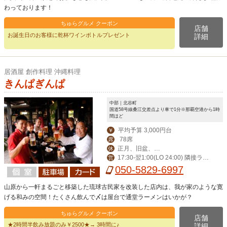
わっております！
ちゅらグルメ クーポン
店舗
お誕生日のお客様に乾杯ワインボトルプレゼント
詳細
居酒屋 創作料理 沖縄料理
きんぱぎんぱ
中部｜北谷町
国道58号線桑江交差点より車で1分※那覇空港から1時
間ほど
平均予算 3,000円台
￥
78席
席
正月、旧盆、第
休
17:30-翌1:00(LO 24:00) 隣接ラー
営
ニ水曜日
メン屋(LO 24:00)
050-5829-6997
山原から一軒まるごと移築した琉球古民家を改装した店内は、我が家のような寛
げる和みの空間！たくさん飲んで〆は屋台で通堂ラーメンはいかが？
ちゅらグルメ クーポン
店舗
★2時間半飲み放題のみ￥2500★→ 3時間に♪
詳細