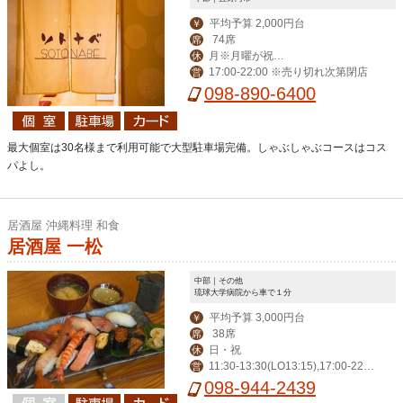
平均予算 2,000円台
￥
74席
席
月※月曜が祝日
休
17:00-22:00 ※売り切れ次第閉店
営
の場合は火曜が定休
098-890-6400
最大個室は30名様まで利用可能で大型駐車場完備。しゃぶしゃぶコースはコス
パよし。
居酒屋 沖縄料理 和食
居酒屋 一松
中部｜その他
琉球大学病院から車で１分
平均予算 3,000円台
￥
38席
席
日・祝
休
11:30-13:30(LO13:15),17:00-22:0
営
0(LO21:00),金土祝前17:00-23:00(LO2
098-944-2439
2:00)