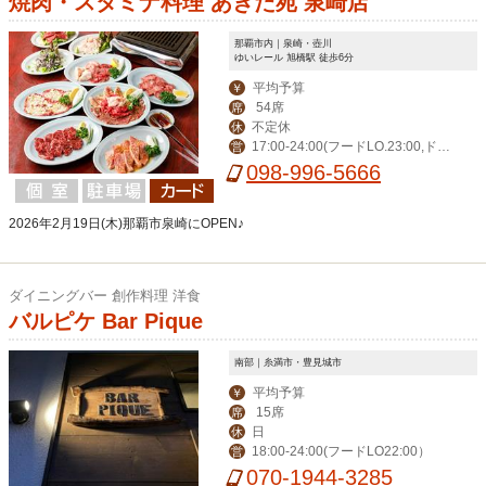
焼肉・スタミナ料理 あきた苑 泉崎店
那覇市内｜泉崎・壺川
ゆいレール 旭橋駅 徒歩6分
平均予算
￥
54席
席
不定休
休
17:00-24:00(フードLO.23:00,ドリ
営
ンク23:30),土日祝15:00-24:00(フード
098-996-5666
LO.23:00,ドリンク23:30)
2026年2月19日(木)那覇市泉崎にOPEN♪
ダイニングバー 創作料理 洋食
バルピケ Bar Pique
南部｜糸満市・豊見城市
平均予算
￥
15席
席
日
休
18:00-24:00(フードLO22:00）
営
070-1944-3285