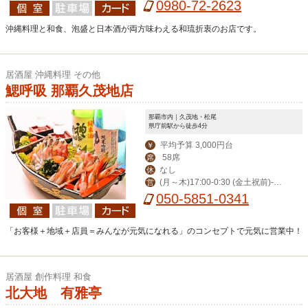
ンク22:30
0980-72-2623
沖縄料理と和食、泡盛と日本酒が両方味わえる和琉折衷のお店です。
居酒屋 沖縄料理 その他
鰓呼吸 那覇久茂地店
那覇市内｜久茂地・松尾
県庁前駅から徒歩4分
平均予算 3,000円台
￥
58席
席
なし
休
(月～木)17:00-0:30 (金土祝前)‐翌
営
1:00(日)‐0:00
050-5851-0341
「お客様＋地域＋店員＝みんなが元気になれる」のコンセプトで元気に営業中！
居酒屋 創作料理 和食
北大地 有雅亭