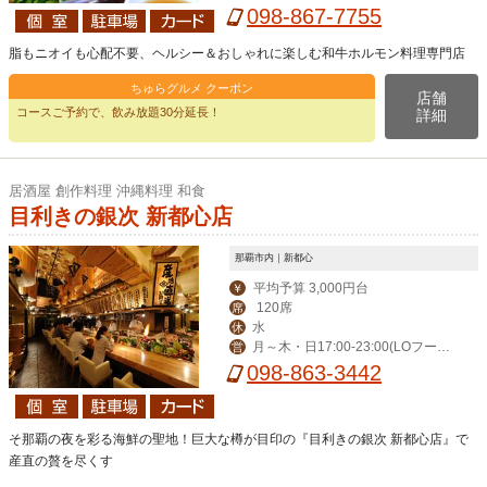
4:00（LO 23:00）,祝日17:00-24:00
098-867-7755
（LO 23:00)
脂もニオイも心配不要、ヘルシー＆おしゃれに楽しむ和牛ホルモン料理専門店
ちゅらグルメ クーポン
店舗
コースご予約で、飲み放題30分延長！
詳細
居酒屋 創作料理 沖縄料理 和食
目利きの銀次 新都心店
那覇市内｜新都心
平均予算 3,000円台
￥
120席
席
水
休
月～木・日17:00-23:00(LOフード
営
22:00/ドリンク22:30)、金・土17:00-
098-863-3442
0:00(LOフード23:00/ドリンク23:30)
そ那覇の夜を彩る海鮮の聖地！巨大な樽が目印の『目利きの銀次 新都心店』で
産直の贅を尽くす