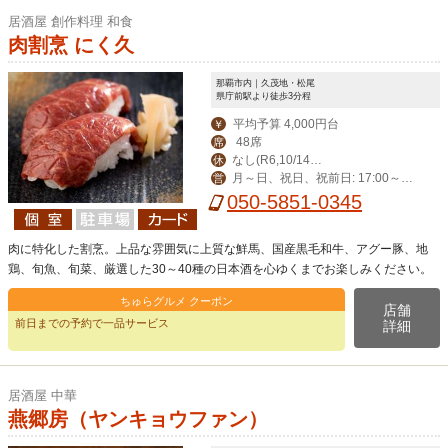
居酒屋 創作料理 和食
肉割烹 にく久
那覇市内｜久茂地・松尾
県庁前駅より徒歩3分程
平均予算 4,000円台
￥
48席
席
なし(R6,10/14臨
休
月～日、祝日、祝前日: 17:00～翌
営
時休業)
0:00
050-5851-0345
肉に特化した割烹。上品な雰囲気に上質な鮮馬、国産黒毛和牛、アグー豚、地
鶏、旬魚、旬菜、厳選した30～40種の日本酒を心ゆくまでお楽しみください。
ちゅらグルメ クーポン
店舗
前日までの予約で一品サービス
詳細
居酒屋 中華
燕郷房（ヤンキョウファン）