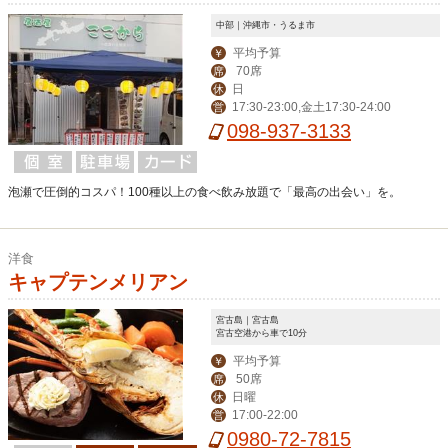
中部｜沖縄市・うるま市
平均予算
￥
70席
席
日
休
17:30-23:00,金土17:30-24:00
営
098-937-3133
泡瀬で圧倒的コスパ！100種以上の食べ飲み放題で「最高の出会い」を。
洋食
キャプテンメリアン
宮古島｜宮古島
宮古空港から車で10分
平均予算
￥
50席
席
日曜
休
17:00-22:00
営
0980-72-7815