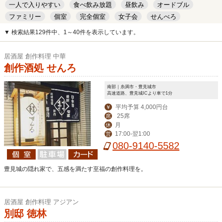
一人で入りやすい
食べ飲み放題
昼飲み
オードブル
ファミリー
個室
完全個室
女子会
せんべろ
キッズルーム
安い
デート
▼ 検索結果129件中、1～40件を表示しています。
居酒屋 創作料理 中華
創作酒処 せんろ
南部｜糸満市・豊見城市
高速道路、豊見城ICより車で1分
平均予算 4,000円台
￥
25席
席
月
休
17:00-翌1:00
営
080-9140-5582
豊見城の隠れ家で、五感を満たす至福の創作料理を。
居酒屋 創作料理 アジアン
別邸 徳林