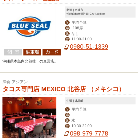
北部｜名護市
沖縄自動車道許田ICから約6km
平均予算
￥
108席
席
なし
休
11:00-21:00
営
0980-51-1339
沖縄県本島内北部唯一の直営店。
洋食 アジアン
タコス専門店 MEXICO 北谷店 （メキシコ）
中部｜北谷町
平均予算
￥
席
水
休
10:30-22:00
営
098-979-7778