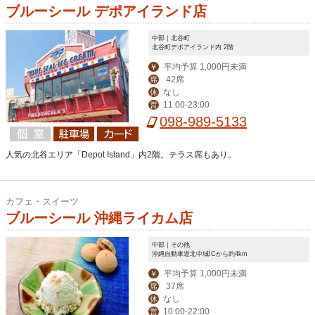
ブルーシール デポアイランド店
中部｜北谷町
北谷町デポアイランド内 2階
平均予算 1,000円未満
￥
42席
席
なし
休
11:00-23:00
営
098-989-5133
人気の北谷エリア「Depot Island」内2階。テラス席もあり。
カフェ・スイーツ
ブルーシール 沖縄ライカム店
中部｜その他
沖縄自動車道北中城ICから約4km
平均予算 1,000円未満
￥
37席
席
なし
休
10:00-22:00
営