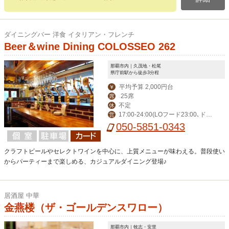
ダイニングバー 洋食 イタリアン・フレンチ
Beer＆wine Dining COLOSSEO 262
那覇市内｜久茂地・松尾
県庁前駅から徒歩3分程
平均予算 2,000円台
￥
25席
席
不定
休
17:00-24:00(LOフード23:00､ドリ
営
ンク23:30)
050-5851-0343
クラフトビールやセレクトワインを中心に、上質メニューが味わえる。普段使い
からパーティーまで楽しめる、カジュアルダイニング登場♪
居酒屋 中華
金燕楼（ザ・ゴールデンスワロー）
那覇市内｜牧志・安里