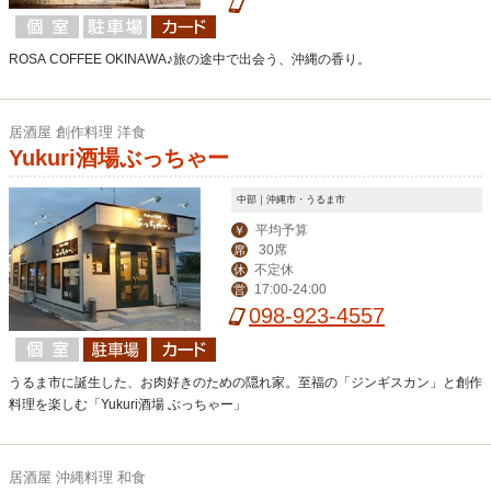
0-18:00
ROSA COFFEE OKINAWA♪旅の途中で出会う、沖縄の香り。
居酒屋 創作料理 洋食
Yukuri酒場ぶっちゃー
中部｜沖縄市・うるま市
平均予算
￥
30席
席
不定休
休
17:00-24:00
営
098-923-4557
うるま市に誕生した、お肉好きのための隠れ家。至福の「ジンギスカン」と創作
料理を楽しむ「Yukuri酒場 ぶっちゃー」
居酒屋 沖縄料理 和食