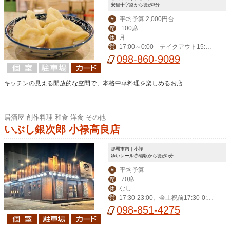
安里十字路から徒歩3分
平均予算 2,000円台
￥
100席
席
月
休
17:00～0:00 テイクアウト15:00
営
-20:00
098-860-9089
キッチンの見える開放的な空間で、本格中華料理を楽しめるお店
居酒屋 創作料理 和食 洋食 その他
いぶし銀次郎 小禄高良店
那覇市内｜小禄
ゆいレール赤嶺駅から徒歩5分
平均予算
￥
70席
席
なし
休
17:30-23:00、金土祝前17:30-0:0
営
0
098-851-4275