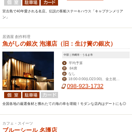
宮古島で40年愛される名店。伝説の客船ステーキハウス「キャプテンメリア
ン」
居酒屋 創作料理
魚がしの銀次 泡瀬店（旧：生け簀の銀次）
中部｜沖縄市・うるま市
平均予算
￥
84席
席
なし
休
18:00-0:00(LO23:00)、金土祝前1
営
8:00-1:00(0:00)
098-923-1732
全国各地の厳選食材と獲れたての海の幸を堪能！モダンな店内はデートにも◎
カフェ・スイーツ
ブルーシール 名護店