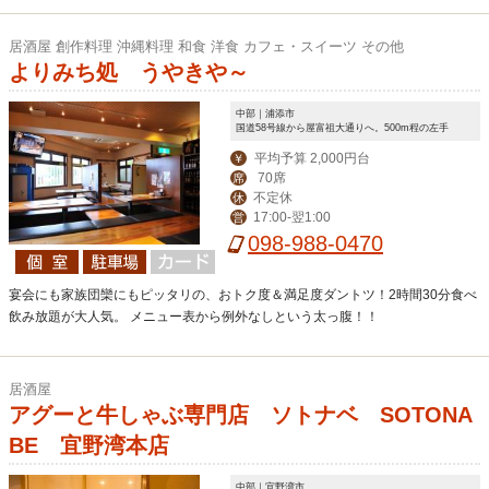
居酒屋 創作料理 沖縄料理 和食 洋食 カフェ・スイーツ その他
よりみち処 うやきや～
中部｜浦添市
国道58号線から屋富祖大通りへ。500m程の左手
平均予算 2,000円台
￥
70席
席
不定休
休
17:00-翌1:00
営
098-988-0470
宴会にも家族団欒にもピッタリの、おトク度＆満足度ダントツ！2時間30分食べ
飲み放題が大人気。 メニュー表から例外なしという太っ腹！！
居酒屋
アグーと牛しゃぶ専門店 ソトナベ SOTONA
BE 宜野湾本店
中部｜宜野湾市