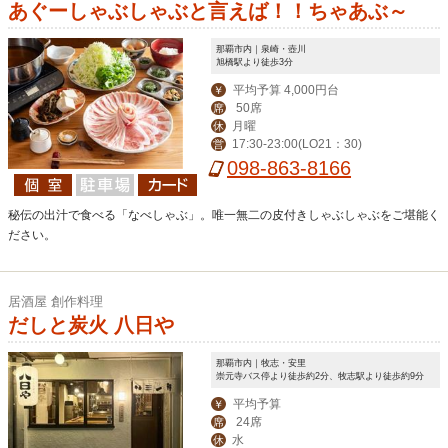
あぐーしゃぶしゃぶと言えば！！ちゃあぶ～
那覇市内｜泉崎・壺川
旭橋駅より徒歩3分
平均予算 4,000円台
￥
50席
席
月曜
休
17:30-23:00(LO21：30)
営
098-863-8166
秘伝の出汁で食べる「なべしゃぶ」。唯一無二の皮付きしゃぶしゃぶをご堪能く
ださい。
居酒屋 創作料理
だしと炭火 八日や
那覇市内｜牧志・安里
崇元寺バス停より徒歩約2分、牧志駅より徒歩約9分
平均予算
￥
24席
席
水
休