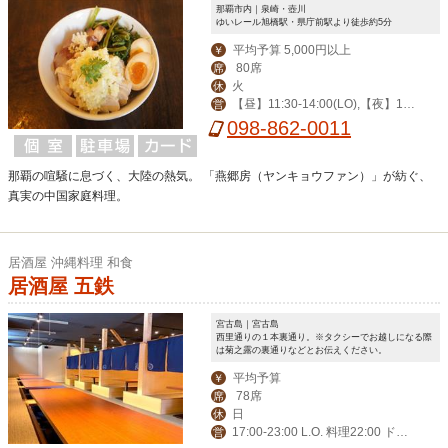
那覇市内｜泉崎・壺川
ゆいレール旭橋駅・県庁前駅より徒歩約5分
平均予算 5,000円以上
￥
80席
席
火
休
【昼】11:30-14:00(LO),【夜】17:
営
30-22:30(LO),土/祝17:00-22:30(LO),
098-862-0011
日12:00-21:30(LO)
那覇の喧騒に息づく、大陸の熱気。 「燕郷房（ヤンキョウファン）」が紡ぐ、
真実の中国家庭料理。
居酒屋 沖縄料理 和食
居酒屋 五鉄
宮古島｜宮古島
西里通りの１本裏通り。※タクシーでお越しになる際
は菊之露の裏通りなどとお伝えください。
平均予算
￥
78席
席
日
休
17:00-23:00 L.O. 料理22:00 ドリ
営