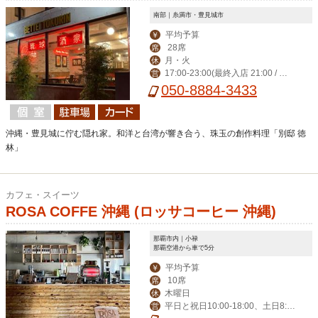
南部｜糸満市・豊見城市
平均予算
￥
28席
席
月・火
休
17:00-23:00(最終入店 21:00 / フ
営
ードLO22:00)
050-8884-3433
沖縄・豊見城に佇む隠れ家。和洋と台湾が響き合う、珠玉の創作料理「別邸 徳
林」
カフェ・スイーツ
ROSA COFFE 沖縄 (ロッサコーヒー 沖縄)
那覇市内｜小禄
那覇空港から車で5分
平均予算
￥
10席
席
木曜日
休
平日と祝日10:00-18:00、土日8:3
営