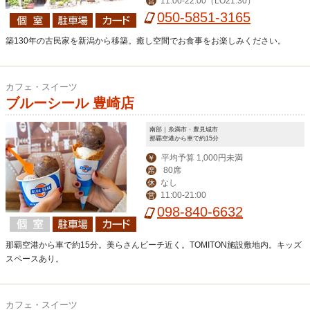
11:00-22:00（LO21:30）
営
050-5851-3165
築130年の古民家を新潟から移築。癒し空間でお食事をお楽しみください。
カフェ・スイーツ
ブルーシール 豊崎店
南部｜糸満市・豊見城市
那覇空港から車で約15分
平均予算 1,000円未満
￥
80席
席
なし
休
11:00-21:00
営
098-840-6632
那覇空港から車で約15分。美らさんビーチ近く。TOMITON施設敷地内。キッズ
スペースあり。
カフェ・スイーツ