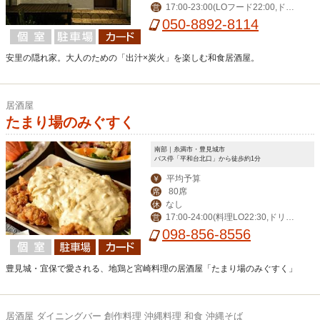
17:00-23:00(LOフード22:00,ドリ
営
ンク22:30)
050-8892-8114
安里の隠れ家。大人のための「出汁×炭火」を楽しむ和食居酒屋。
居酒屋
たまり場のみぐすく
南部｜糸満市・豊見城市
バス停「平和台北口」から徒歩約1分
平均予算
￥
80席
席
なし
休
17:00-24:00(料理LO22:30,ドリン
営
クLO23:30）
098-856-8556
豊見城・宜保で愛される、地鶏と宮崎料理の居酒屋「たまり場のみぐすく」
居酒屋 ダイニングバー 創作料理 沖縄料理 和食 沖縄そば