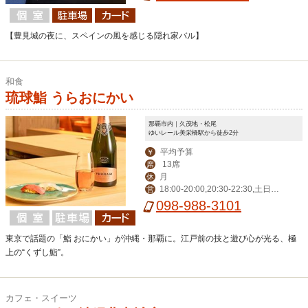
【豊見城の夜に、スペインの風を感じる隠れ家バル】
和食
琉球鮨 うらおにかい
那覇市内｜久茂地・松尾
ゆいレール美栄橋駅から徒歩2分
平均予算
￥
13席
席
月
休
18:00-20:00,20:30-22:30,土日祝 1
営
2:00-14:00,18:00-22:30
098-988-3101
東京で話題の「鮨 おにかい」が沖縄・那覇に。江戸前の技と遊び心が光る、極
上の“くずし鮨”。
カフェ・スイーツ