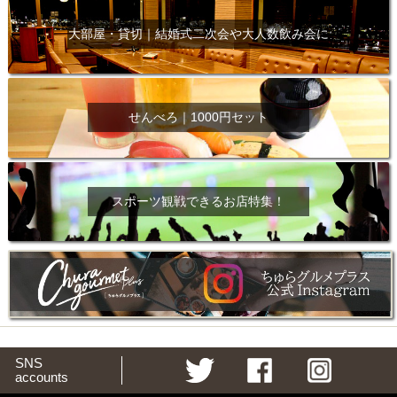
大部屋・貸切｜結婚式二次会や大人数飲み会に
せんべろ｜1000円セット
スポーツ観戦できるお店特集！
SNS
accounts