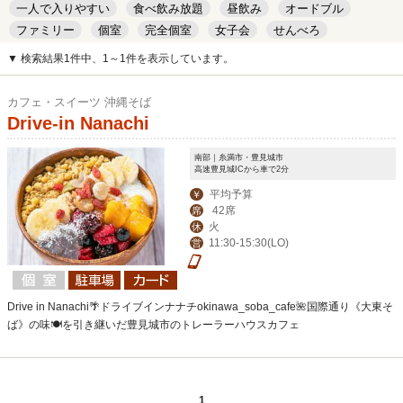
一人で入りやすい
食べ飲み放題
昼飲み
オードブル
ファミリー
個室
完全個室
女子会
せんべろ
キッズルーム
安い
デート
▼ 検索結果1件中、1～1件を表示しています。
カフェ・スイーツ 沖縄そば
Drive-in Nanachi
南部｜糸満市・豊見城市
高速豊見城ICから車で2分
平均予算
￥
42席
席
火
休
11:30-15:30(LO)
営
Drive in Nanachi🌴ドライブインナナチokinawa_soba_cafe🌺国際通り《大東そ
ば》の味🍽を引き継いだ豊見城市のトレーラーハウスカフェ
1