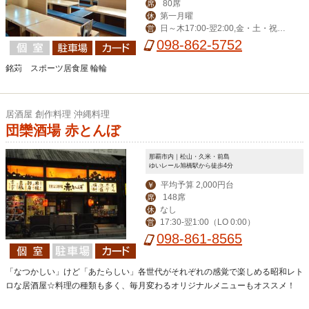
80席
席
第一月曜
休
日～木17:00-翌2:00,金・土・祝前
営
17:00-翌3:00
098-862-5752
銘苅 スポーツ居食屋 輪輪
居酒屋 創作料理 沖縄料理
団欒酒場 赤とんぼ
那覇市内｜松山・久米・前島
ゆいレール旭橋駅から徒歩4分
平均予算 2,000円台
￥
148席
席
なし
休
17:30-翌1:00（LO 0:00）
営
098-861-8565
「なつかしい」けど「あたらしい」各世代がそれぞれの感覚で楽しめる昭和レト
ロな居酒屋☆料理の種類も多く、毎月変わるオリジナルメニューもオススメ！