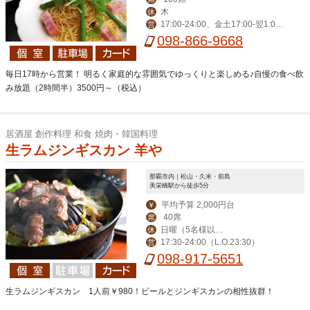
木
休
17:00-24:00、金土17:00-翌1:0
営
0、日17:00-23:00
098-866-9668
毎日17時から営業！ 明るく家庭的な雰囲気でゆっくりと楽しめる♪自慢の食べ飲
み放題（2時間半）3500円～（税込）
居酒屋 創作料理 和食 焼肉・韓国料理
生ラムジンギスカン 羊や
那覇市内｜松山・久米・前島
美栄橋駅から徒歩5分
平均予算 2,000円台
￥
40席
席
日曜（5名様以上
休
17:30-24:00（L.O.23:30）
営
のご予約で営業）・
098-917-5651
年末年始（12月30日
～1月4日）
生ラムジンギスカン 1人前￥980！ビールとジンギスカンの相性抜群！