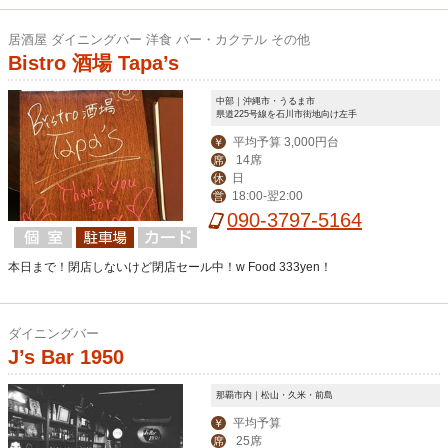
居酒屋 ダイニングバー 洋食 バー・カクテル その他
Bistro 酒場 Tapa’s
中部｜沖縄市・うるま市
県道225号線を石川市街地向け左手
平均予算 3,000円台
￥
14席
席
日
休
18:00-翌2:00
営
090-3797-5164
本日まで！閉店しないけど閉店セール中！w Food 333yen！
ダイニングバー
J’s Bar 1950
那覇市内｜松山・久米・前島
平均予算
￥
25席
席