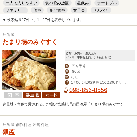
一人で入りやすい
食べ飲み放題
昼飲み
オードブル
ファミリー
個室
完全個室
女子会
せんべろ
キッズルーム
安い
デート
▼ 検索結果17件中、1～17件を表示しています。
居酒屋
たまり場のみぐすく
南部｜糸満市・豊見城市
バス停「平和台北口」から徒歩約1分
平均予算
￥
80席
席
なし
休
17:00-24:00(料理LO22:30,ドリン
営
クLO23:30）
098-856-8556
豊見城・宜保で愛される、地鶏と宮崎料理の居酒屋「たまり場のみぐすく」
居酒屋 創作料理 沖縄料理
銀盃