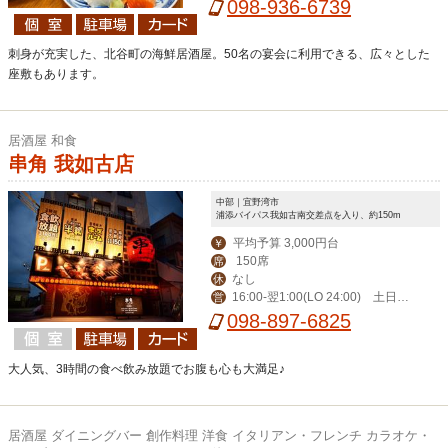
098-936-6739
刺身が充実した、北谷町の海鮮居酒屋。50名の宴会に利用できる、広々とした
座敷もあります。
居酒屋 和食
串角 我如古店
中部｜宜野湾市
浦添バイパス我如古南交差点を入り、約150m
平均予算 3,000円台
￥
150席
席
なし
休
16:00-翌1:00(LO 24:00) 土日祝1
営
5:00-翌1:00(LO 24:00)
098-897-6825
大人気、3時間の食べ飲み放題でお腹も心も大満足♪
居酒屋 ダイニングバー 創作料理 洋食 イタリアン・フレンチ カラオケ・