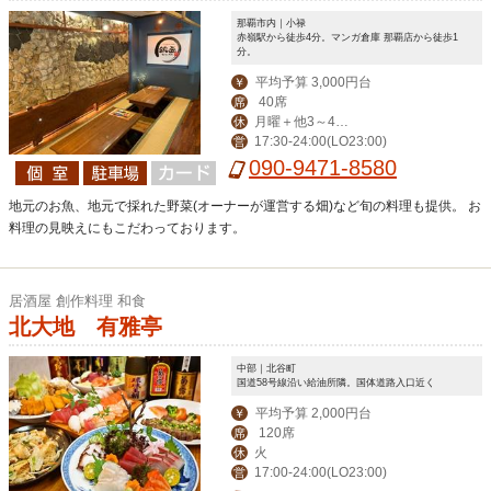
那覇市内｜小禄
赤嶺駅から徒歩4分。マンガ倉庫 那覇店から徒歩1
分。
平均予算 3,000円台
￥
40席
席
月曜＋他3～4日
休
17:30-24:00(LO23:00)
営
変動でお休み
090-9471-8580
地元のお魚、地元で採れた野菜(オーナーが運営する畑)など旬の料理も提供。 お
料理の見映えにもこだわっております。
居酒屋 創作料理 和食
北大地 有雅亭
中部｜北谷町
国道58号線沿い給油所隣。国体道路入口近く
平均予算 2,000円台
￥
120席
席
火
休
17:00-24:00(LO23:00)
営