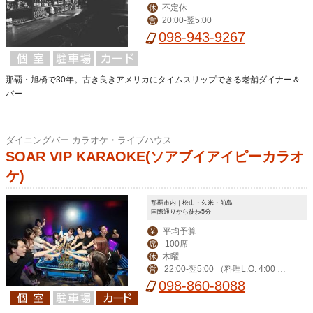
不定休
休
20:00-翌5:00
営
098-943-9267
那覇・旭橋で30年。古き良きアメリカにタイムスリップできる老舗ダイナー＆
バー
ダイニングバー カラオケ・ライブハウス
SOAR VIP KARAOKE(ソアブイアイピーカラオ
ケ)
那覇市内｜松山・久米・前島
国際通りから徒歩5分
平均予算
￥
100席
席
木曜
休
22:00-翌5:00 （料理L.O. 4:00 ド
営
リンクL.O. 4:00）
098-860-8088