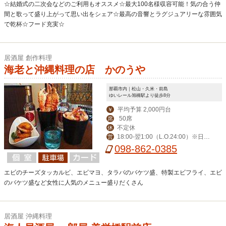
☆結婚式の二次会などのご利用もオススメ☆最大100名様収容可能！気の合う仲
間と歌って盛り上がって思い出をシェア☆最高の音響とラグジュアリーな雰囲気
で乾杯☆フード充実☆
居酒屋 創作料理
海老と沖縄料理の店 かのうや
那覇市内｜松山・久米・前島
ゆいレール旭橋駅より徒歩8分
平均予算 2,000円台
￥
50席
席
不定休
休
18:00-翌1:00（L.O.24:00）※日曜
営
は24:00（L.O.23:00）
098-862-0385
エビのチーズタッカルビ、エビマヨ、タラバのバケツ盛、特製エビフライ、エビ
のバケツ盛など女性に人気のメニュー盛りだくさん
居酒屋 沖縄料理