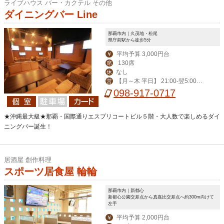
ライブハウス バー・カクテル その他
ダイニングバー Line
那覇市内｜久茂地・松尾
県庁前駅から徒歩5分
平均予算 3,000円台
￥
130席
席
なし
休
【月～木 平日】 21:00-翌5:00
営
【その他】19:00-翌6:00
098-917-0717
★沖縄最大級★那覇・国際通りエスプリコートビル５階・大人数で楽しめるダイ
ニングバー誕生！
居酒屋 創作料理
スポーツ居食屋 輪輪
那覇市内｜新都心
新都心公園交差点から真嘉比交差点へ約300m向けて
左手
平均予算 2,000円台
￥