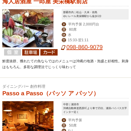
海人居酒屋 一郎屋 美栄橋駅前店
那覇市内｜松山・久米・前島
ゆいレール美栄橋駅から徒歩1分
平均予算 2,000円台
￥
80席
席
水
休
15:33-翌1:11
営
098-860-9079
鮮度抜群、獲れたての魚ならではのメニューは沖縄の地酒・泡盛と好相性。刺身
はもちろん、多彩な調理法でじっくり味わって
ダイニングバー 創作料理
Passo a Passo（パッソ ア パッソ）
中部｜浦添市
沖縄自動車道西原ICより車で15分。浦添バイパス大平
インター近く
平均予算
￥
50席
席
なし
休