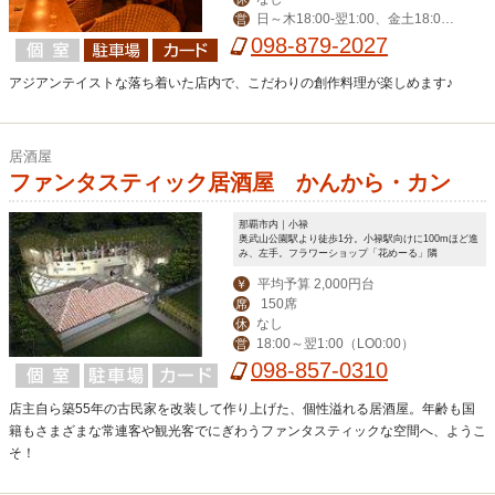
日～木18:00-翌1:00、金土18:00-
営
翌2:00、≪ランチ≫月～金11:30-14:0
098-879-2027
0
アジアンテイストな落ち着いた店内で、こだわりの創作料理が楽しめます♪
居酒屋
ファンタスティック居酒屋 かんから・カン
那覇市内｜小禄
奥武山公園駅より徒歩1分。小禄駅向けに100mほど進
み、左手。フラワーショップ「花めーる」隣
平均予算 2,000円台
￥
150席
席
なし
休
18:00～翌1:00（LO0:00）
営
098-857-0310
店主自ら築55年の古民家を改装して作り上げた、個性溢れる居酒屋。年齢も国
籍もさまざまな常連客や観光客でにぎわうファンタスティックな空間へ、ようこ
そ！