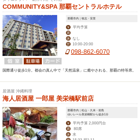
COMMUNITY&SPA 那覇セントラルホテル
那覇市内｜牧志・安里
平均予算
￥
席
なし
休
10:00-20:00
営
098-862-6070
国際通り徒歩1分。都会の真ん中で「天然温泉」に癒やされる、那覇の特等席。
居酒屋 沖縄料理
海人居酒屋 一郎屋 美栄橋駅前店
那覇市内｜松山・久米・前島
ゆいレール美栄橋駅から徒歩1分
平均予算 2,000円台
￥
80席
席
水
休