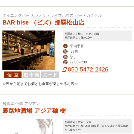
ダイニングバー カラオケ・ライブハウス バー・カクテル
BAR bise （ビズ）那覇松山店
那覇市内｜松山・久米・前島
県庁前駅より徒歩10分
平均予算
￥
37席
席
なし
休
22:00-7:00
営
050-5472-2426
☆夜から朝までお酒とお食事が楽しめるお店☆
居酒屋 中華 アジアン
裏路地酒場 アジア麺 樹
那覇市内｜牧志・安里
県庁前駅から徒歩5分 国際通りから徒歩4分 美栄橋駅
から徒歩４分