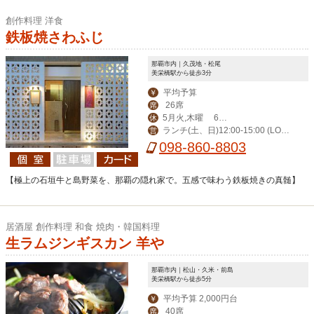
創作料理 洋食
鉄板焼さわふじ
那覇市内｜久茂地・松尾
美栄橋駅から徒歩3分
平均予算
￥
26席
席
5月火,木曜 6月
休
ランチ(土、日)12:00-15:00 (LO1
営
火曜が定休日となり
098-860-8803
4:00) ディナー17:00-23:00(LO22:00)
ます
【極上の石垣牛と島野菜を、那覇の隠れ家で。五感で味わう鉄板焼きの真髄】
居酒屋 創作料理 和食 焼肉・韓国料理
生ラムジンギスカン 羊や
那覇市内｜松山・久米・前島
美栄橋駅から徒歩5分
平均予算 2,000円台
￥
40席
席