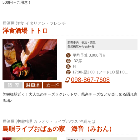
500円～ご用意！
居酒屋 洋食 イタリアン・フレンチ
洋食酒場 トトロ
那覇市内｜牧志・安里
美栄橋駅から徒歩4分
平均予算 3,000円台
￥
32席
席
月
休
17:00-翌2:00（フードLO 翌1:0
営
0）
098-867-7608
美栄橋駅近く！大人気のチーズラクレットや、県産チーズなどが楽しめる隠れ家
酒場♪
居酒屋 沖縄料理 カラオケ・ライブハウス 沖縄そば
島唄ライブおばぁの家 海音（みおん）