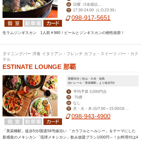
日曜（5名様以上
休
17:30-24:00（L.O.23:30）
営
のご予約で営業）・
098-917-5651
年末年始（12月30日
～1月4日）
生ラムジンギスカン 1人前￥980！ビールとジンギスカンの相性抜群！
ダイニングバー 洋食 イタリアン・フレンチ カフェ・スイーツ バー・カク
テル
ESTINATE LOUNGE 那覇
那覇市内｜松山・久米・前島
ゆいレール「美栄橋駅」より徒歩5分
平均予算 3,000円台
￥
70席
席
なし
休
月・火・木-日/7:00～15:00/18:00
営
～23:00(料理L.O. 22:00) 毎週水曜日は
098-943-4900
ディナー定休日。
「美栄橋駅」徒歩5分/国道58号線沿い 「カラフルとヘルシー」をテーマにした
新感覚のメキシカン「琉球メキシカン」飲み放題プラン1000円～！お料理付は4