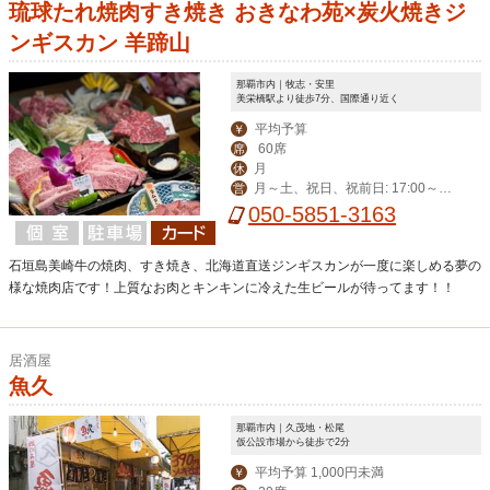
琉球たれ焼肉すき焼き おきなわ苑×炭火焼きジ
ンギスカン 羊蹄山
那覇市内｜牧志・安里
美栄橋駅より徒歩7分、国際通り近く
平均予算
￥
60席
席
月
休
月～土、祝日、祝前日: 17:00～翌
営
0:00 （料理L.O. 23:00 ドリンクL.O.2
050-5851-3163
3:30）
石垣島美崎牛の焼肉、すき焼き、北海道直送ジンギスカンが一度に楽しめる夢の
様な焼肉店です！上質なお肉とキンキンに冷えた生ビールが待ってます！！
居酒屋
魚久
那覇市内｜久茂地・松尾
仮公設市場から徒歩で2分
平均予算 1,000円未満
￥