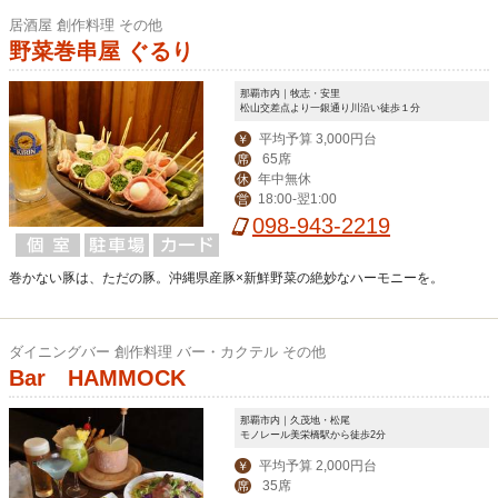
居酒屋 創作料理 その他
野菜巻串屋 ぐるり
那覇市内｜牧志・安里
松山交差点より一銀通り川沿い徒歩１分
平均予算 3,000円台
￥
65席
席
年中無休
休
18:00-翌1:00
営
098-943-2219
巻かない豚は、ただの豚。沖縄県産豚×新鮮野菜の絶妙なハーモニーを。
ダイニングバー 創作料理 バー・カクテル その他
Bar HAMMOCK
那覇市内｜久茂地・松尾
モノレール美栄橋駅から徒歩2分
平均予算 2,000円台
￥
35席
席