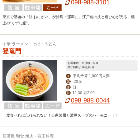
2:00-14:00,18:00-22:30
098-988-3101
東京で話題の「鮨 おにかい」が沖縄・那覇に。江戸前の技と遊び心が光る、極
上の“くずし鮨”。
中華 ラーメン・そば・うどん
登竜門
那覇市内｜久茂地・松尾
県庁前駅より徒歩7分
平均予算 1,000円未満
￥
20席
席
日
休
11:30-翌2:00
営
098-988-0044
一度食べれば忘れられない！自家製麺と濃厚スープのハーモニー！！
居酒屋 和食 焼肉・韓国料理