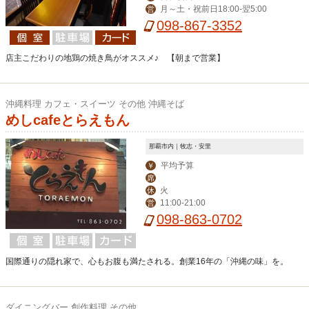
月～土・祝前日18:00-翌5:00
営
098-867-3352
店主こだわりの地鶏の焼き鳥がオススメ♪ 【朝まで営業】
沖縄料理 カフェ・スイーツ その他 沖縄そば
めしcafeとらえもん
那覇市内｜牧志・安里
平均予算
￥
席
火
休
11:00-21:00
営
098-863-0702
国際通りの隠れ家で、心もお腹も満たされる。創業16年の「沖縄の味」を。
ダイニングバー 創作料理 その他