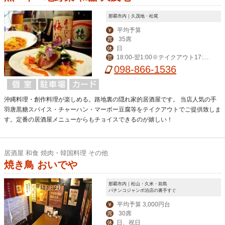
那覇市内｜久茂地・松尾
平均予算
￥
35席
席
日
休
18:00-翌1:00※テイクアウト17:30
営
-20:30(受取21:00まで)
098-866-1536
沖縄料理・創作料理が楽しめる。路地裏の隠れ家的居酒屋です。 当店人気の手
羽唐黒糖スパイス・チャーハン・マーボー豆腐等をテイクアウトでご提供致しま
す。定番の居酒屋メニューからもチョイスできるのが嬉しい！
居酒屋 和食 焼肉・韓国料理 その他
焼き鳥 おいでや
那覇市内｜松山・久米・前島
パチンコジャンボ泊店の裏手すぐ
平均予算 3,000円台
￥
30席
席
日、祝日
休