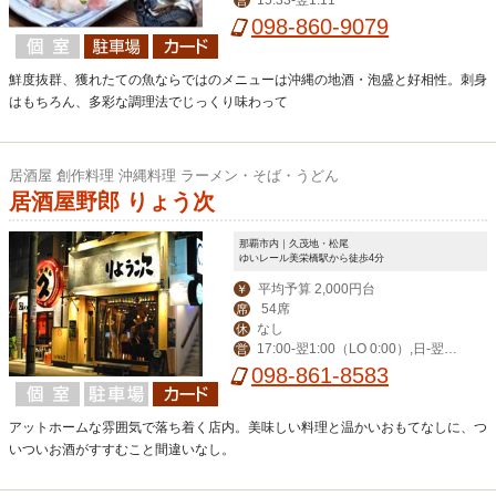
15:33-翌1:11
営
098-860-9079
鮮度抜群、獲れたての魚ならではのメニューは沖縄の地酒・泡盛と好相性。刺身
はもちろん、多彩な調理法でじっくり味わって
居酒屋 創作料理 沖縄料理 ラーメン・そば・うどん
居酒屋野郎 りょう次
那覇市内｜久茂地・松尾
ゆいレール美栄橋駅から徒歩4分
平均予算 2,000円台
￥
54席
席
なし
休
17:00-翌1:00（LO 0:00）,日-翌0:
営
30（LO 23:30）
098-861-8583
アットホームな雰囲気で落ち着く店内。美味しい料理と温かいおもてなしに、つ
いついお酒がすすむこと間違いなし。