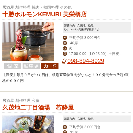
居酒屋 創作料理 焼肉・韓国料理 その他
十勝ホルモンKEMURI 美栄橋店
那覇市内｜久茂地・松尾
ゆいレール 美栄橋駅徒歩１分
平均予算 3,000円台
￥
40席
席
火
休
17:00‐0:00（LO 23:00）土日祝前
営
日は5:00まで営業
098-894-8929
【激安】毎月９日がつく日は、牧場直送特選肉がなんと！９９分間食べ放題♪破
格の９９９円
居酒屋 創作料理 和食
久茂地二丁目酒場 芯酔屋
那覇市内｜久茂地・松尾
平均予算 3,000円台
￥
31席
席