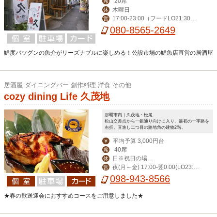
20席
席
木曜日
休
17:00-23:00（フードLO21:30・
営
ドリンク22：30）金・土17:00-24:00
080-8565-2649
（フードLO22:30・ドリンク23：3
0）
鮮度バツグンの魚介がリーズナブルに楽しめる！公設市場の鮮魚店直営の居酒屋
居酒屋 ダイニングバー 創作料理 洋食 その他
cozy dining Life 久茂地
那覇市内｜久茂地・松尾
松山交差点から一銀通り向けに入り、最初の十字路を
右折。直進し二つ目の路地角の建物2階。
平均予算 3,000円台
￥
40席
席
日※祝日の場合
休
夜(月～金) 17:00-翌0:00(LO23:3
営
営業。月曜振替休。
0) (土)-翌1:00(LO翌0:30) 昼(月～金) 1
098-943-8566
1:30-14:00(LO13:30)
★春の歓送迎会におすすめコースをご用意しました★