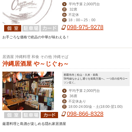
平均予算 2,000円台
￥
32席
席
不定休
休
18：00～25：00
営
098-975-9278
お手ごろな価格で絶品の中華が味わえる！
居酒屋 沖縄料理 和食 その他 沖縄そば
沖縄居酒屋 や～じぐゎ～
那覇市内｜松山・久米・前島
58号線なかよし通りを前島方面へ。一つ目の信号ロー
ソン近く。
平均予算 2,000円台
￥
36席
席
不定休あり
休
18:00-24:00/金・土(18:00-翌1:00)
営
098-866-8328
厳選料理と島酒が楽しめる隠れ家居酒屋