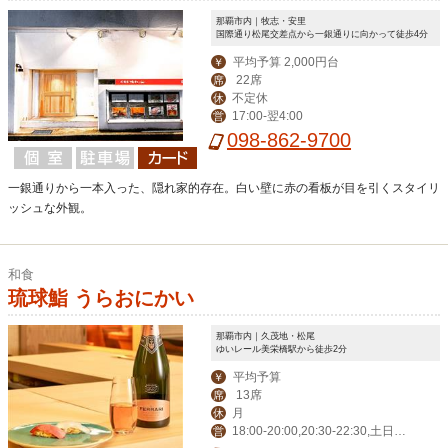
那覇市内｜牧志・安里
国際通り松尾交差点から一銀通りに向かって徒歩4分
平均予算 2,000円台
￥
22席
席
不定休
休
17:00-翌4:00
営
098-862-9700
一銀通りから一本入った、隠れ家的存在。白い壁に赤の看板が目を引くスタイリ
ッシュな外観。
和食
琉球鮨 うらおにかい
那覇市内｜久茂地・松尾
ゆいレール美栄橋駅から徒歩2分
平均予算
￥
13席
席
月
休
18:00-20:00,20:30-22:30,土日祝 1
営