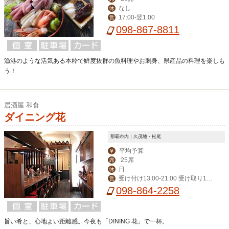
なし
休
17:00-翌1:00
営
098-867-8811
漁港のような活気ある本粋で鮮度抜群の魚料理やお刺身、県産品の料理を楽しも
う！
居酒屋 和食
ダイニング花
那覇市内｜久茂地・松尾
平均予算
￥
25席
席
日
休
受け付け13:00-21:00 受け取り18:
営
00-22:00
098-864-2258
旨い肴と、心地よい距離感。今夜も「DINING 花」で一杯。