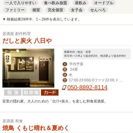
一人で入りやすい
食べ飲み放題
昼飲み
オードブル
ファミリー
個室
完全個室
女子会
せんべろ
キッズルーム
安い
デート
▼ 検索結果29件中、1～29件を表示しています。
居酒屋 創作料理
だしと炭火 八日や
那覇市内｜牧志・安里
崇元寺バス停より徒歩約2分、牧志駅より徒歩約9分
平均予算
￥
24席
席
水
休
17:00-23:00(LOフード22:00,ドリ
営
ンク22:30)
050-8892-8114
安里の隠れ家。大人のための「出汁×炭火」を楽しむ和食居酒屋。
居酒屋 和食
焼鳥 くもじ晴れ＆夏めく