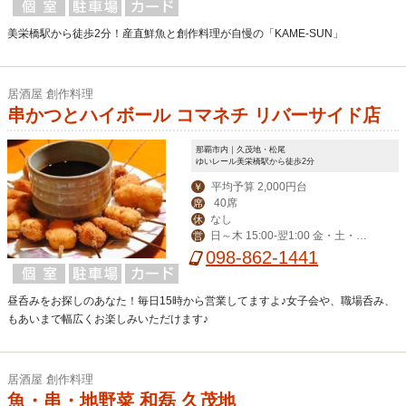
美栄橋駅から徒歩2分！産直鮮魚と創作料理が自慢の「KAME-SUN」
居酒屋 創作料理
串かつとハイボール コマネチ リバーサイド店
那覇市内｜久茂地・松尾
ゆいレール美栄橋駅から徒歩2分
平均予算 2,000円台
￥
40席
席
なし
休
日～木 15:00-翌1:00 金・土・祝
営
前 15:00-翌3:00
098-862-1441
昼呑みをお探しのあなた！毎日15時から営業してますよ♪女子会や、職場呑み、
もあいまで幅広くお楽しみいただけます♪
居酒屋 創作料理
魚・串・地野菜 和磊 久茂地