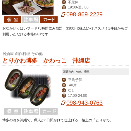
不定休
休
19:00-翌3:00
営
098-869-2229
おなかいっぱいフード+3時間飲み放題 3300円(税込)がオススメ！1件目からご
利用いただける本格BARです！
居酒屋 創作料理 その他
とりかわ博多 かわっこ 沖縄店
那覇市内｜牧志・安里
平均予算
￥
40席
席
なし
休
17:00-24:00
営
098-943-0763
博多の魂を沖縄で。職人が6日間かけて仕上げる、極上の「とりかわ」