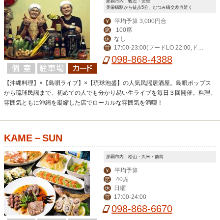
那覇市内｜牧志・安里
美栄橋駅から徒歩5分、むつみ橋交差点近く
平均予算 3,000円台
￥
100席
席
なし
休
17:00-23:00(フードLO 22:00,ドリ
営
ンクLO 22:30)※夏季は30分延長
098-868-4388
【沖縄料理】×【島唄ライブ】×【琉球泡盛】の人気民謡居酒屋。島唄ポップス
から琉球民謡まで、初めての人でも分かり易い生ライブを毎日３回開催。料理、
雰囲気ともに沖縄を凝縮した店でローカルな雰囲気を満喫！
KAME－SUN
那覇市内｜松山・久米・前島
平均予算
￥
40席
席
日曜
休
17:00-24:00
営
098-868-6670