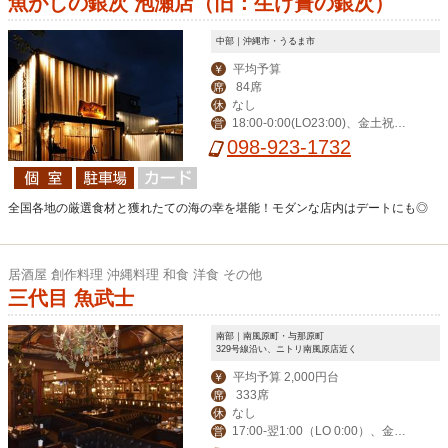
魚がしの銀次 泡瀬店（旧：生け簀の銀次）
中部｜沖縄市・うるま市
平均予算
￥
84席
席
なし
休
18:00-0:00(LO23:00)、金土祝前1
営
8:00-1:00(0:00)
098-923-1732
全国各地の厳選食材と獲れたての海の幸を堪能！モダンな店内はデートにも◎
居酒屋 創作料理 沖縄料理 和食 洋食 その他
三代目 魚武士
南部｜南風原町・与那原町
329号線沿い、ニトリ南風原店近く
平均予算 2,000円台
￥
333席
席
なし
休
17:00-翌1:00（LO 0:00）、金土
営