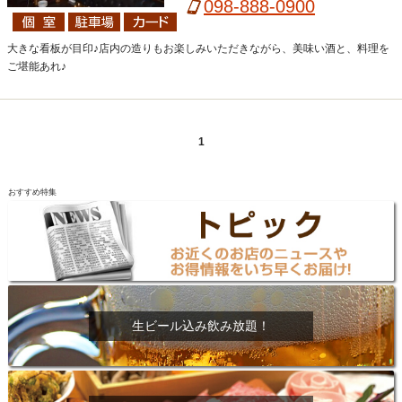
祝前17:00-翌2:00（LO 翌1:00）
098-888-0900
大きな看板が目印♪店内の造りもお楽しみいただきながら、美味い酒と、料理を
ご堪能あれ♪
1
おすすめ特集
生ビール込み飲み放題！