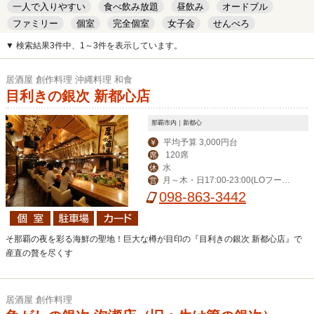
一人で入りやすい
食べ飲み放題
昼飲み
オードブル
ファミリー
個室
完全個室
女子会
せんべろ
キッズルーム
安い
デート
▼ 検索結果3件中、1～3件を表示しています。
居酒屋 創作料理 沖縄料理 和食
目利きの銀次 新都心店
那覇市内｜新都心
平均予算 3,000円台
￥
120席
席
水
休
月～木・日17:00-23:00(LOフード
営
22:00/ドリンク22:30)、金・土17:00-
098-863-3442
0:00(LOフード23:00/ドリンク23:30)
そ那覇の夜を彩る海鮮の聖地！巨大な樽が目印の『目利きの銀次 新都心店』で
産直の贅を尽くす
居酒屋 創作料理