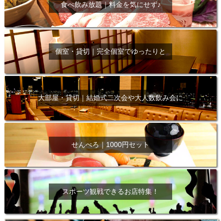
食べ飲み放題｜料金を気にせず♪
個室・貸切｜完全個室でゆったりと
大部屋・貸切｜結婚式二次会や大人数飲み会に
せんべろ｜1000円セット
スポーツ観戦できるお店特集！