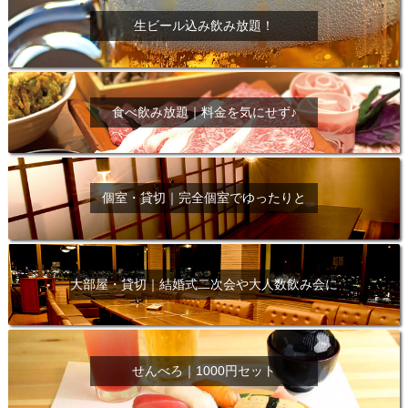
生ビール込み飲み放題！
食べ飲み放題｜料金を気にせず♪
個室・貸切｜完全個室でゆったりと
大部屋・貸切｜結婚式二次会や大人数飲み会に
せんべろ｜1000円セット