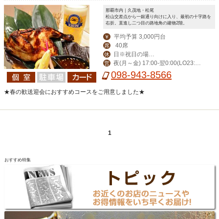
那覇市内｜久茂地・松尾
松山交差点から一銀通り向けに入り、最初の十字路を
右折。直進し二つ目の路地角の建物2階。
平均予算 3,000円台
￥
40席
席
日※祝日の場合
休
夜(月～金) 17:00-翌0:00(LO23:3
営
営業。月曜振替休。
0) (土)-翌1:00(LO翌0:30) 昼(月～金) 1
098-943-8566
1:30-14:00(LO13:30)
★春の歓送迎会におすすめコースをご用意しました★
1
おすすめ特集