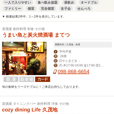
一人で入りやすい
食べ飲み放題
昼飲み
オードブル
ファミリー
個室
完全個室
女子会
せんべろ
キッズルーム
安い
デート
▼ 検索結果2件中、1～2件を表示しています。
居酒屋 創作料理 和食 その他
うまい魚と炭火焼酒場 まてつ
那覇市内｜久茂地・松尾
平均予算
￥
28席
席
日※ときどき月
休
月-木17:00-24:00 金17:00-翌1:00
営
曜日
土15:00-翌1:00
098-868-6654
旬の食材をリーズナブルに！ご来店お待ちしております。
居酒屋 ダイニングバー 創作料理 洋食 その他
cozy dining Life 久茂地