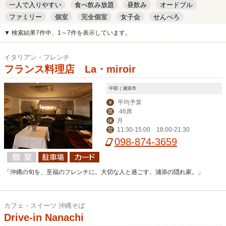
一人で入りやすい
食べ飲み放題
昼飲み
オードブル
ファミリー
個室
完全個室
女子会
せんべろ
キッズルーム
安い
デート
▼ 検索結果7件中、1～7件を表示しています。
イタリアン・フレンチ
フランス料理店 La・miroir
中部｜浦添市
平均予算
￥
46席
席
月
休
11:30-15:00 18:00-21:30
営
098-874-3659
「沖縄の旬を、至福のフレンチに。大切な人と過ごす、浦添の隠れ家。」
カフェ・スイーツ 沖縄そば
Drive-in Nanachi