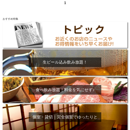
1
おすすめ特集
生ビール込み飲み放題！
食べ飲み放題｜料金を気にせず♪
個室・貸切｜完全個室でゆったりと