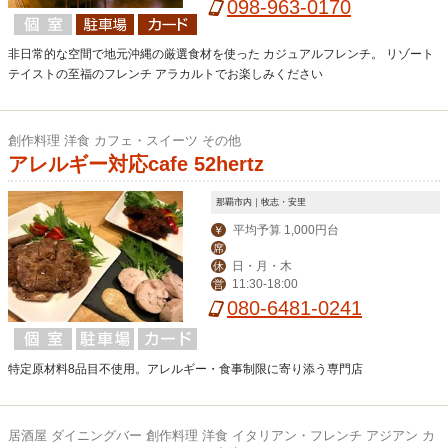
ィナー 17:30-23:00 (L.O.21:00)
098-963-0170
非日常的な空間で地元沖縄の厳選食材を使った カジュアルフレンチ。 リゾート
テイストの至福のフレンチ アラカルトでお楽しみください
創作料理 洋食 カフェ・スイーツ その他
アレルギー対応cafe 52hertz
那覇市内｜牧志・安里
平均予算 1,000円台
￥
席
日・月・木
休
11:30-18:00
営
080-6481-0241
特定原材料8品目不使用。アレルギー・食事制限に寄り添う専門店
居酒屋 ダイニングバー 創作料理 洋食 イタリアン・フレンチ アジアン カ