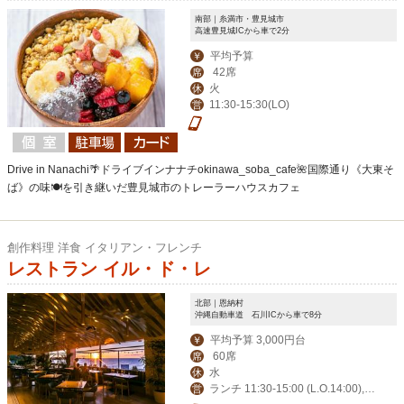
南部｜糸満市・豊見城市
高速豊見城ICから車で2分
平均予算
￥
42席
席
火
休
11:30-15:30(LO)
営
Drive in Nanachi🌴ドライブインナナチokinawa_soba_cafe🌺国際通り《大東そ
ば》の味🍽を引き継いだ豊見城市のトレーラーハウスカフェ
創作料理 洋食 イタリアン・フレンチ
レストラン イル・ド・レ
北部｜恩納村
沖縄自動車道 石川ICから車で8分
平均予算 3,000円台
￥
60席
席
水
休
ランチ 11:30-15:00 (L.O.14:00),デ
営