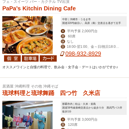
フェ・スイーツ バー・カクテル TV出演
PaPa’s Kitchin Dining Cafe
中部｜沖縄市・うるま市
国道329号線沿い、高原（南）交差点を過ぎて左手
平均予算 2,000円台
￥
60席
席
なし
休
18:00‐翌1:00、金～日/祝日18:00-
営
翌2:00
098-932-8929
オススメワインと自慢の料理で、飲み会・女子会・デートはいかがですか♪
居酒屋 沖縄料理 その他 沖縄そば
琉球料理と琉球舞踊 四つ竹 久米店
那覇市内｜松山・久米・前島
国道58号線泉崎交差点から徒歩５分 西武門バス停
徒歩1分
平均予算 3,000円台
￥
120席
席