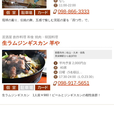
なし
休
11:00-22:00
営
098-866-3333
琉球の薫り、伝統の舞。五感で愉しむ宮廷の宴を「四つ竹」で。
居酒屋 創作料理 和食 焼肉・韓国料理
生ラムジンギスカン 羊や
那覇市内｜松山・久米・前島
美栄橋駅から徒歩5分
平均予算 2,000円台
￥
40席
席
日曜（5名様以上
休
17:30-24:00（L.O.23:30）
営
のご予約で営業）・
098-917-5651
年末年始（12月30日
～1月4日）
生ラムジンギスカン 1人前￥980！ビールとジンギスカンの相性抜群！