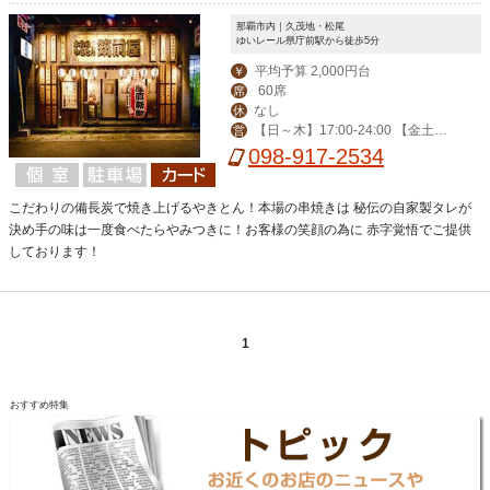
那覇市内｜久茂地・松尾
ゆいレール県庁前駅から徒歩5分
平均予算 2,000円台
￥
60席
席
なし
休
【日～木】17:00-24:00 【金土祝
営
前日】-翌3:00 ※2019年2月より営業
098-917-2534
終了時間の変更がございます、詳細は
Web店舗詳細をご覧ください。
こだわりの備長炭で焼き上げるやきとん！本場の串焼きは 秘伝の自家製タレが
決め手の味は一度食べたらやみつきに！お客様の笑顔の為に 赤字覚悟でご提供
しております！
1
おすすめ特集