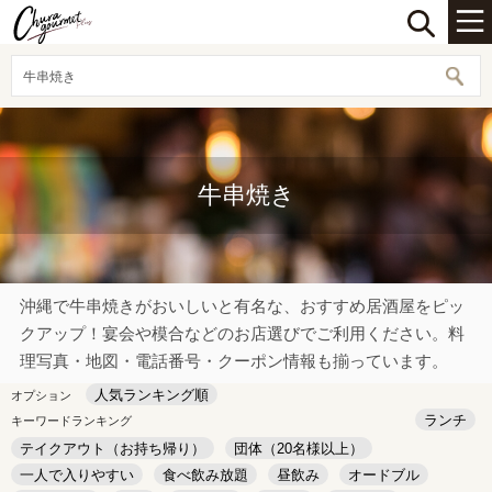
牛串焼き
牛串焼き
沖縄で牛串焼きがおいしいと有名な、おすすめ居酒屋をピッ
クアップ！宴会や模合などのお店選びでご利用ください。料
理写真・地図・電話番号・クーポン情報も揃っています。
人気ランキング順
オプション
ランチ
キーワードランキング
テイクアウト（お持ち帰り）
団体（20名様以上）
一人で入りやすい
食べ飲み放題
昼飲み
オードブル