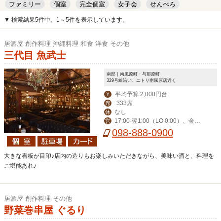
ファミリー
個室
完全個室
女子会
せんべろ
キッズルーム
安い
デート
▼ 検索結果5件中、1～5件を表示しています。
居酒屋 創作料理 沖縄料理 和食 洋食 その他
三代目 魚武士
南部｜南風原町・与那原町
329号線沿い、ニトリ南風原店近く
平均予算 2,000円台
￥
333席
席
なし
休
17:00-翌1:00（LO 0:00）、金土
営
祝前17:00-翌2:00（LO 翌1:00）
098-888-0900
大きな看板が目印♪店内の造りもお楽しみいただきながら、美味い酒と、料理を
ご堪能あれ♪
居酒屋 創作料理 その他
野菜巻串屋 ぐるり