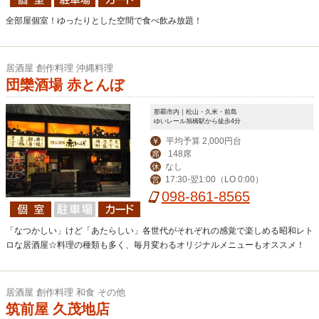
全部屋個室！ゆったりとした空間で食べ飲み放題！
居酒屋 創作料理 沖縄料理
団欒酒場 赤とんぼ
那覇市内｜松山・久米・前島
ゆいレール旭橋駅から徒歩4分
平均予算 2,000円台
￥
148席
席
なし
休
17:30-翌1:00（LO 0:00）
営
098-861-8565
「なつかしい」けど「あたらしい」各世代がそれぞれの感覚で楽しめる昭和レト
ロな居酒屋☆料理の種類も多く、毎月変わるオリジナルメニューもオススメ！
居酒屋 創作料理 和食 その他
筑前屋 久茂地店