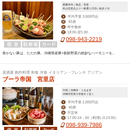
那覇市内｜牧志・安里
松山交差点より一銀通り川沿い徒歩１分
平均予算 3,000円台
￥
65席
席
年中無休
休
18:00-翌1:00
営
098-943-2219
巻かない豚は、ただの豚。沖縄県産豚×新鮮野菜の絶妙なハーモニーを。
居酒屋 創作料理 和食 洋食 イタリアン・フレンチ アジアン
ブーラ帝国 宮里店
中部｜沖縄市・うるま市
沖縄市宮里小学校すぐ近く
平均予算 2,000円台
￥
40席
席
不定休
休
17:00-24：00（料理L.O.23:00）
営
098-939-7986