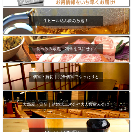
生ビール込み飲み放題！
食べ飲み放題｜料金を気にせず♪
個室・貸切｜完全個室でゆったりと
大部屋・貸切｜結婚式二次会や大人数飲み会に