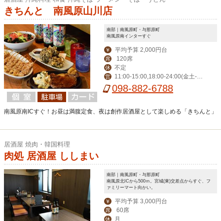
きちんと 南風原山川店
南部｜南風原町・与那原町
南風原南インターすぐ
平均予算 2,000円台
￥
120席
席
不定
休
11:00-15:00,18:00-24:00(金土-翌
営
3:00）
098-882-6788
南風原南ICすぐ！お昼は満腹定食、夜は創作居酒屋として楽しめる「きちんと」
居酒屋 焼肉・韓国料理
肉処 居酒屋 ししまい
南部｜南風原町・与那原町
南風原北ICから500ｍ。宮城(東)交差点からすぐ、フ
ァミリーマート向かい。
平均予算 3,000円台
￥
60席
席
月
休