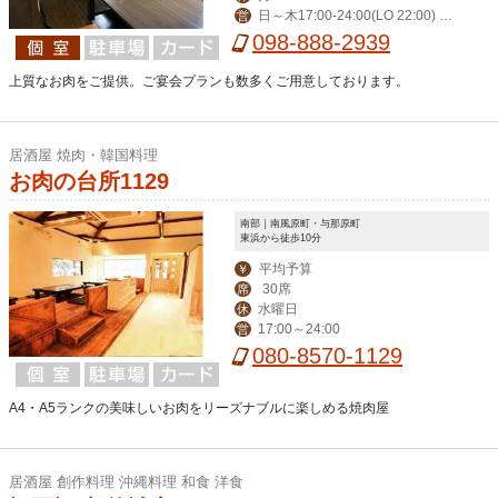
日～木17:00-24:00(LO 22:00) 金
営
土17:00-翌1:00(LO 23:00)
098-888-2939
上質なお肉をご提供。ご宴会プランも数多くご用意しております。
居酒屋 焼肉・韓国料理
お肉の台所1129
南部｜南風原町・与那原町
東浜から徒歩10分
平均予算
￥
30席
席
水曜日
休
17:00～24:00
営
080-8570-1129
A4・A5ランクの美味しいお肉をリーズナブルに楽しめる焼肉屋
居酒屋 創作料理 沖縄料理 和食 洋食