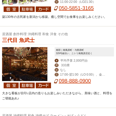
11:00-22:00（LO21:30）
営
050-5851-3165
築130年の古民家を新潟から移築。癒し空間でお食事をお楽しみください。
居酒屋 創作料理 沖縄料理 和食 洋食 その他
三代目 魚武士
南部｜南風原町・与那原町
329号線沿い、ニトリ南風原店近く
平均予算 2,000円台
￥
333席
席
なし
休
17:00-翌1:00（LO 0:00）、金土
営
祝前17:00-翌2:00（LO 翌1:00）
098-888-0900
大きな看板が目印♪店内の造りもお楽しみいただきながら、美味い酒と、料理を
ご堪能あれ♪
居酒屋 沖縄料理 和食 沖縄そば ラーメン・そば・うどん