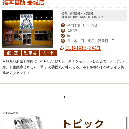
福耳福助 兼城店
南部｜南風原町・与那原町
南風原町兼城十字路 琉球銀行近く
平均予算 3,000円台
￥
157席
席
無し
休
月～木、日、祝日、祝前日: 17:00
営
～翌2:00 （料理L.O. 翌0:40 ドリンク
098-888-2421
L.O. 翌1:10） 金、土: 17:00～翌4:00
（料
南風原町兼城十字路にOPENした兼城店。 扇子をモチーフした店内。テーブル
席、お座敷席どちらも 『和』の雰囲気が味わえる。ボトル棚の下のキラキラ折
鶴がアクセント！
1
おすすめ特集