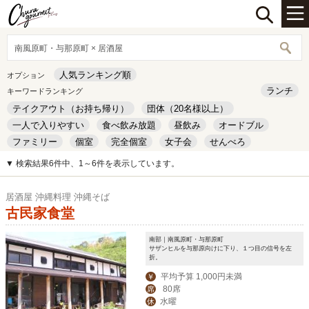
南風原町・与那原町 × 居酒屋
人気ランキング順
オプション
ランチ
キーワードランキング
テイクアウト（お持ち帰り）
団体（20名様以上）
一人で入りやすい
食べ飲み放題
昼飲み
オードブル
ファミリー
個室
完全個室
女子会
せんべろ
キッズルーム
安い
デート
▼ 検索結果6件中、1～6件を表示しています。
居酒屋 沖縄料理 沖縄そば
古民家食堂
南部｜南風原町・与那原町
サザンヒルを与那原向けに下り、１つ目の信号を左
折。
平均予算 1,000円未満
￥
80席
席
水曜
休