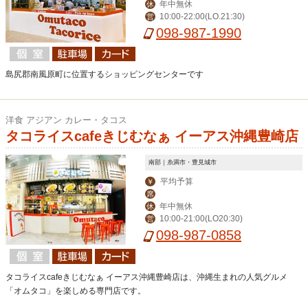
年中無休
休
10:00-22:00(LO.21:30)
営
098-987-1990
島尻郡南風原町に位置するショッピングセンターです
洋食 アジアン カレー・タコス
タコライスcafeきじむなぁ イーアス沖縄豊崎店
南部｜糸満市・豊見城市
平均予算
￥
席
年中無休
休
10:00-21:00(LO20:30)
営
098-987-0858
タコライスcafeきじむなぁ イーアス沖縄豊崎店は、沖縄生まれの人気グルメ
「オムタコ」を楽しめる専門店です。