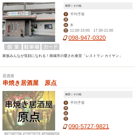
南部｜その他
平均予算
￥
席
木
休
11:00-15:00 17:30-21:00
営
098-947-0320
家族みんなが笑顔になれる！南城市の愛され食堂「レストラン カイヤン」
居酒屋
串焼き居酒屋 原点
南部｜その他
平均予算
￥
席
休
営
090-5727-9821