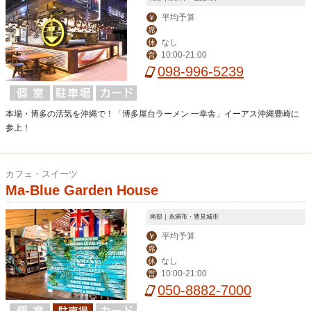
平均予算
￥
席
なし
休
10:00-21:00
営
098-996-5239
本場・博多の活気を沖縄で！「博多屋台ラーメン 一幸舎」イーアス沖縄豊崎に
参上！
カフェ・スイーツ
Ma-Blue Garden House
南部｜糸満市・豊見城市
平均予算
￥
席
なし
休
10:00-21:00
営
050-8882-7000