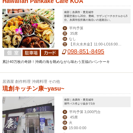
Hawaiian Pankake Cafe KOA
南部｜糸満市・豊見城市
那覇空港から20分、豊崎、サザンビーチホテルから5
分。糸満市役所裏の海沿いの道路沿い。
平均予算
￥
35席
席
なし
休
【月火水木金】11:00-LO16:00
営
【土】09:00-LO22:00【日祝】9:00-L
098-851-8495
O16:00【祝前】11:00-17:00
累計40万枚の奇跡！沖縄の海を眺めながら味わう至福のパンケーキ
居酒屋 創作料理 沖縄料理 その他
琉創キッチン康~yasu~
南部｜糸満市・豊見城市
潮平バス停より徒歩で1分
平均予算 3,000円台
￥
45席
席
火
休
15:00-0:00
営