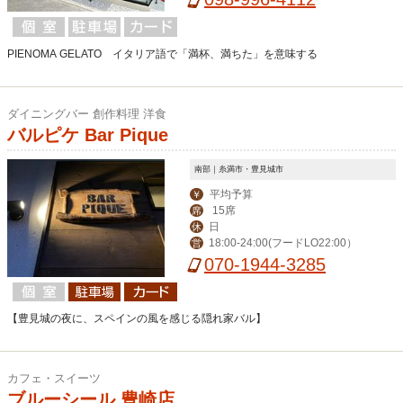
PIENOMA GELATO イタリア語で「満杯、満ちた」を意味する
ダイニングバー 創作料理 洋食
バルピケ Bar Pique
南部｜糸満市・豊見城市
平均予算
￥
15席
席
日
休
18:00-24:00(フードLO22:00）
営
070-1944-3285
【豊見城の夜に、スペインの風を感じる隠れ家バル】
カフェ・スイーツ
ブルーシール 豊崎店