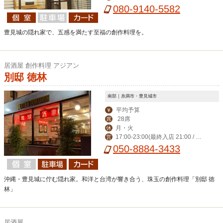
080-9140-5582
豊見城の隠れ家で、五感を満たす至福の創作料理を。
居酒屋 創作料理 アジアン
別邸 徳林
南部｜糸満市・豊見城市
平均予算
￥
28席
席
月・火
休
17:00-23:00(最終入店 21:00 / フ
営
ードLO22:00)
050-8884-3433
沖縄・豊見城に佇む隠れ家。和洋と台湾が響き合う、珠玉の創作料理「別邸 徳
林」
居酒屋