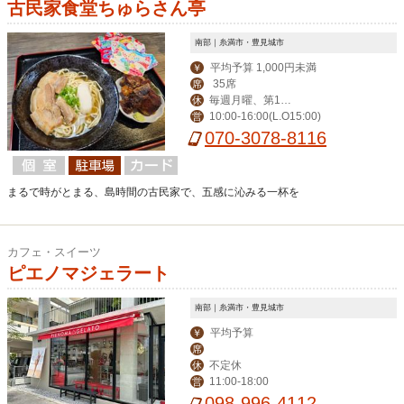
古民家食堂ちゅらさん亭
南部｜糸満市・豊見城市
平均予算 1,000円未満
￥
35席
席
毎週月曜、第1と
休
10:00-16:00(L.O15:00)
営
月末の日曜日
070-3078-8116
まるで時がとまる、島時間の古民家で、五感に沁みる一杯を
カフェ・スイーツ
ピエノマジェラート
南部｜糸満市・豊見城市
平均予算
￥
席
不定休
休
11:00-18:00
営
098-996-4112