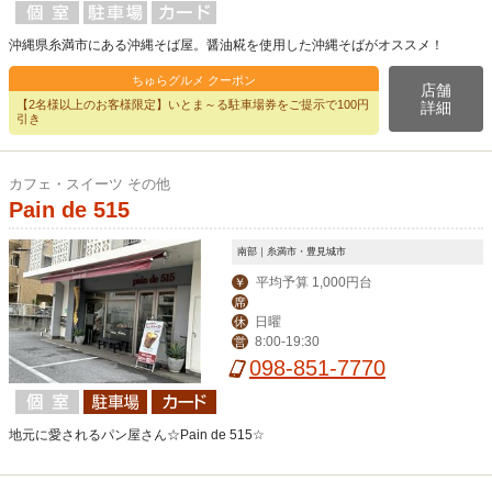
沖縄県糸満市にある沖縄そば屋。醤油糀を使用した沖縄そばがオススメ！
ちゅらグルメ クーポン
店舗
【2名様以上のお客様限定】いとま～る駐車場券をご提示で100円
詳細
引き
カフェ・スイーツ その他
Pain de 515
南部｜糸満市・豊見城市
平均予算 1,000円台
￥
席
日曜
休
8:00-19:30
営
098-851-7770
地元に愛されるパン屋さん☆Pain de 515☆