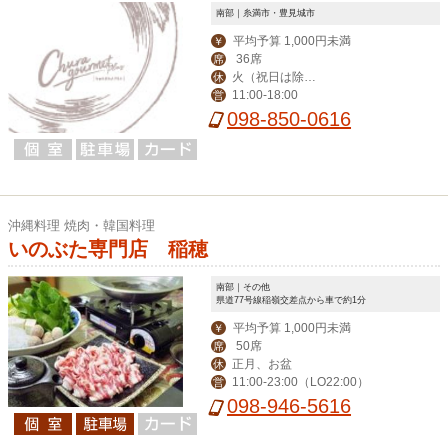
南部｜糸満市・豊見城市
平均予算 1,000円未満
￥
36席
席
火（祝日は除
休
11:00-18:00
営
く）
098-850-0616
沖縄料理 焼肉・韓国料理
いのぶた専門店 稲穂
南部｜その他
県道77号線稲嶺交差点から車で約1分
平均予算 1,000円未満
￥
50席
席
正月、お盆
休
11:00-23:00（LO22:00）
営
098-946-5616