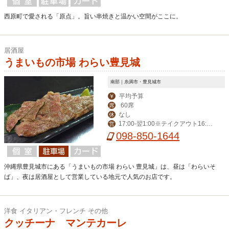
西原町で愛される「原点」。旨い串焼きと温かい空間がここに。
居酒屋
うまいもの市場 わらい豊見城
南部｜糸満市・豊見城市
平均予算
￥
60席
席
なし
休
17:00-翌1:00※テイクアウト16:30
営
-20:30(受取:21:00まで)
098-850-1644
沖縄県豊見城市にある「うまいもの市場 わらい 豊見城」は、昼は「わらいそ
ば」、夜は居酒屋として営業している地元で人気のお店です。
洋食 イタリアン・フレンチ その他
クッチーナ マンテカーレ