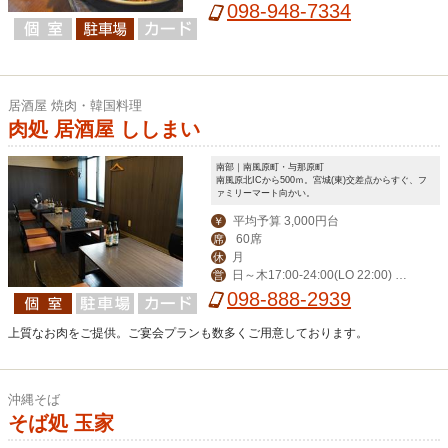
098-948-7334
居酒屋 焼肉・韓国料理
肉処 居酒屋 ししまい
南部｜南風原町・与那原町
南風原北ICから500ｍ。宮城(東)交差点からすぐ、フ
ァミリーマート向かい。
平均予算 3,000円台
￥
60席
席
月
休
日～木17:00-24:00(LO 22:00) 金
営
土17:00-翌1:00(LO 23:00)
098-888-2939
上質なお肉をご提供。ご宴会プランも数多くご用意しております。
沖縄そば
そば処 玉家