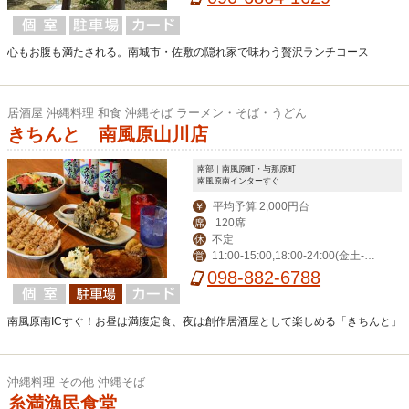
心もお腹も満たされる。南城市・佐敷の隠れ家で味わう贅沢ランチコース
居酒屋 沖縄料理 和食 沖縄そば ラーメン・そば・うどん
きちんと 南風原山川店
南部｜南風原町・与那原町
南風原南インターすぐ
平均予算 2,000円台
￥
120席
席
不定
休
11:00-15:00,18:00-24:00(金土-翌
営
3:00）
098-882-6788
南風原南ICすぐ！お昼は満腹定食、夜は創作居酒屋として楽しめる「きちんと」
沖縄料理 その他 沖縄そば
糸満漁民食堂