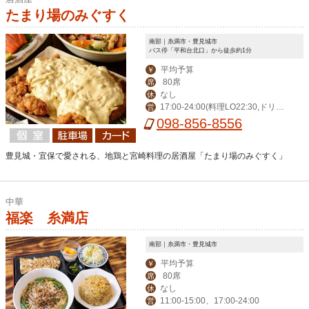
たまり場のみぐすく
南部｜糸満市・豊見城市
バス停「平和台北口」から徒歩約1分
平均予算
￥
80席
席
なし
休
17:00-24:00(料理LO22:30,ドリン
営
クLO23:30）
098-856-8556
豊見城・宜保で愛される、地鶏と宮崎料理の居酒屋「たまり場のみぐすく」
中華
福楽 糸満店
南部｜糸満市・豊見城市
平均予算
￥
80席
席
なし
休
11:00-15:00、17:00-24:00
営