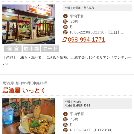
南部｜糸満市・豊見城市
平均予算
￥
26席
席
月
休
18:00-22:30(LO21:30) 【土日】 1
営
2:00-15:00(LO14:00) 18:00-22:30(LO
098-994-1771
21:30)
【糸満】「練る・混ぜる」に込めた情熱。五感で楽しむイタリアン『マンテカー
レ』
居酒屋 創作料理 沖縄料理
居酒屋 いっとく
南部｜その他
南城市玉城堀川403-1
平均予算
￥
46席
席
月
休
18:00～24:00（L.O.23:30）
営