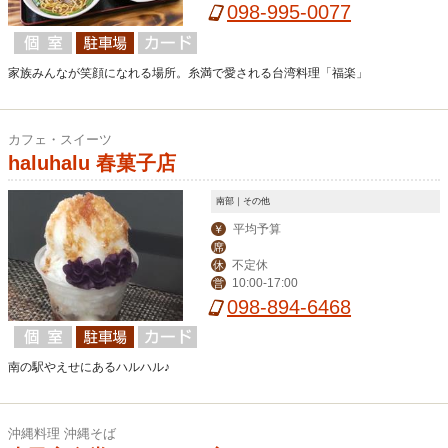
098-995-0077
家族みんなが笑顔になれる場所。糸満で愛される台湾料理「福楽」
カフェ・スイーツ
haluhalu 春菓子店
南部｜その他
平均予算
￥
席
不定休
休
10:00-17:00
営
098-894-6468
南の駅やえせにあるハルハル♪
沖縄料理 沖縄そば