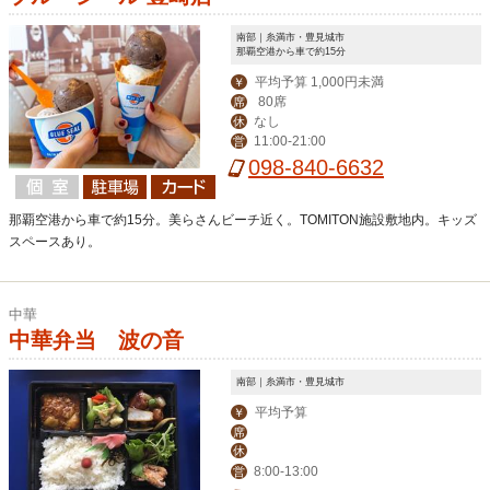
南部｜糸満市・豊見城市
那覇空港から車で約15分
平均予算 1,000円未満
￥
80席
席
なし
休
11:00-21:00
営
098-840-6632
那覇空港から車で約15分。美らさんビーチ近く。TOMITON施設敷地内。キッズ
スペースあり。
中華
中華弁当 波の音
南部｜糸満市・豊見城市
平均予算
￥
席
休
8:00-13:00
営