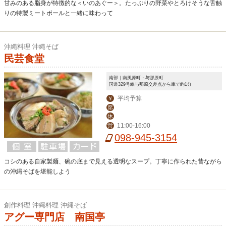
甘みのある脂身が特徴的な＜いのあぐー＞。たっぷりの野菜やとろけそうな舌触
りの特製ミートボールと一緒に味わって
沖縄料理 沖縄そば
民芸食堂
南部｜南風原町・与那原町
国道329号線与那原交差点から車で約1分
平均予算
￥
席
休
11:00-16:00
営
098-945-3154
コシのある自家製麺、碗の底まで見える透明なスープ。丁寧に作られた昔ながら
の沖縄そばを堪能しよう
創作料理 沖縄料理 沖縄そば
アグー専門店 南国亭