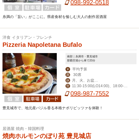
098-992-0518
糸満の「旨い」がここに。県産食材を愉しむ大人の創作居酒屋
洋食 イタリアン・フレンチ
Pizzeria Napoletana Bufalo
南部｜糸満市・豊見城市
那覇空港から車で20分
平均予算
￥
30席
席
月、火、お盆、
休
11:30-15:00(LO14:00)、18:00-2
営
年末年始、その他不
3:00(LO22:00)、日曜日は22:00(LO2
098-987-7552
定休
1:00)まで
豊見城市で、地元産バジル香る本格ナポリピッツァを体験！
居酒屋 焼肉・韓国料理
焼肉ホルモンのぼり苑 豊見城店