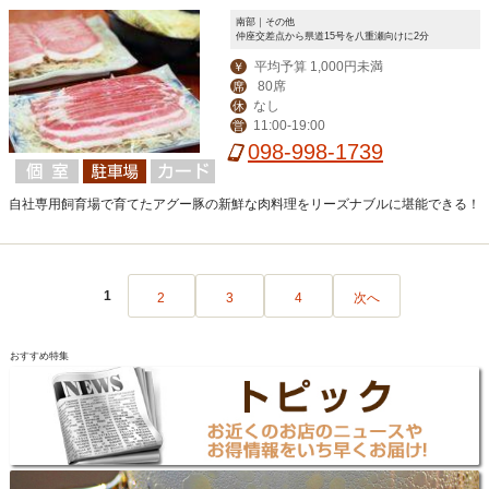
南部｜その他
仲座交差点から県道15号を八重瀬向けに2分
平均予算 1,000円未満
￥
80席
席
なし
休
11:00-19:00
営
098-998-1739
自社専用飼育場で育てたアグー豚の新鮮な肉料理をリーズナブルに堪能できる！
1
2
3
4
次へ
おすすめ特集