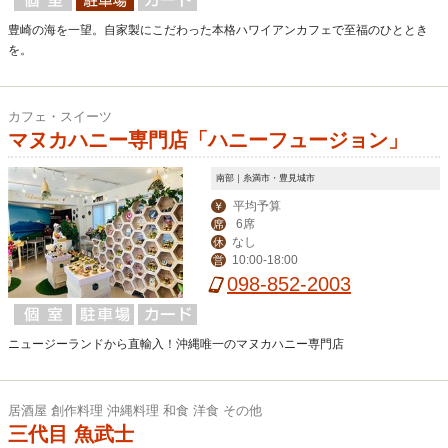
豊崎の海を一望。自家製にこだわった本格ハワイアンカフェで至福のひととき
を。
カフェ・スイーツ
マヌカハニー専門店「ハニーフュージョン」
南部｜糸満市・豊見城市
平均予算
￥
6席
席
なし
休
10:00-18:00
営
098-852-2003
ニュージーランドから直輸入！沖縄唯一のマヌカハニー専門店
居酒屋 創作料理 沖縄料理 和食 洋食 その他
三代目 魚武士