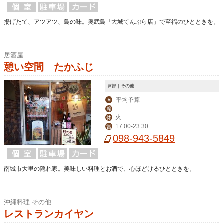
揚げたて、アツアツ、島の味。奥武島「大城てんぷら店」で至福のひとときを。
居酒屋
憩い空間 たかふじ
南部｜その他
平均予算
￥
席
火
休
17:00-23:30
営
098-943-5849
南城市大里の隠れ家。美味しい料理とお酒で、心ほどけるひとときを。
沖縄料理 その他
レストランカイヤン