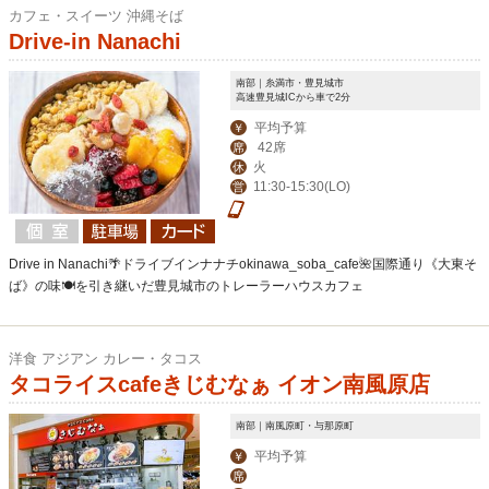
カフェ・スイーツ 沖縄そば
Drive-in Nanachi
南部｜糸満市・豊見城市
高速豊見城ICから車で2分
平均予算
￥
42席
席
火
休
11:30-15:30(LO)
営
Drive in Nanachi🌴ドライブインナナチokinawa_soba_cafe🌺国際通り《大東そ
ば》の味🍽を引き継いだ豊見城市のトレーラーハウスカフェ
洋食 アジアン カレー・タコス
タコライスcafeきじむなぁ イオン南風原店
南部｜南風原町・与那原町
平均予算
￥
席