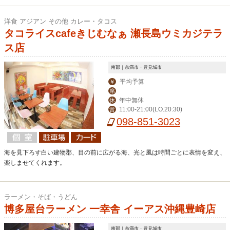
洋食 アジアン その他 カレー・タコス
タコライスcafeきじむなぁ 瀬長島ウミカジテラ
ス店
南部｜糸満市・豊見城市
平均予算
￥
席
年中無休
休
11:00-21:00(LO.20:30)
営
098-851-3023
海を見下ろす白い建物郡、目の前に広がる海、光と風は時間ごとに表情を変え、
楽しませてくれます。
ラーメン・そば・うどん
博多屋台ラーメン 一幸舎 イーアス沖縄豊崎店
南部｜糸満市・豊見城市