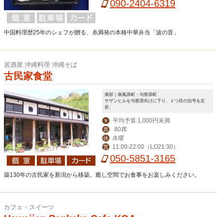
090-2404-6319
中国料理歴25年のシェフが贈る、糸満発の本格中華弁当「波の音」
居酒屋 沖縄料理 沖縄そば
古民家食堂
南部｜南風原町・与那原町
サザンヒルを与那原向けに下り、１つ目の信号を左
折。
平均予算 1,000円未満
￥
80席
席
水曜
休
11:00-22:00（LO21:30）
営
050-5851-3165
築130年の古民家を新潟から移築。癒し空間でお食事をお楽しみください。
カフェ・スイーツ