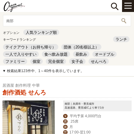
南部
人気ランキング順
オプション
ランチ
キーワードランキング
テイクアウト（お持ち帰り）
団体（20名様以上）
一人で入りやすい
食べ飲み放題
昼飲み
オードブル
ファミリー
個室
完全個室
女子会
せんべろ
キッズルーム
安い
デート
▼ 検索結果123件中、1～40件を表示しています。
居酒屋 創作料理 中華
創作酒処 せんろ
南部｜糸満市・豊見城市
高速道路、豊見城ICより車で1分
平均予算 4,000円台
￥
25席
席
月
休
17:00-翌1:00
営