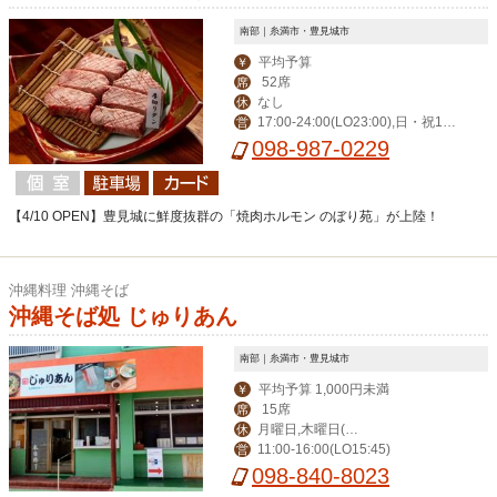
南部｜糸満市・豊見城市
平均予算
￥
52席
席
なし
休
17:00-24:00(LO23:00),日・祝16:0
営
0-23:00(LO22:00)
098-987-0229
【4/10 OPEN】豊見城に鮮度抜群の「焼肉ホルモン のぼり苑」が上陸！
沖縄料理 沖縄そば
沖縄そば処 じゅりあん
南部｜糸満市・豊見城市
平均予算 1,000円未満
￥
15席
席
月曜日,木曜日(祝
休
11:00-16:00(LO15:45)
営
日の場合は営業,翌日
098-840-8023
休み),不定休有り