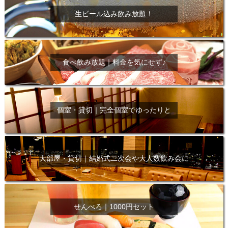
生ビール込み飲み放題！
食べ飲み放題｜料金を気にせず♪
個室・貸切｜完全個室でゆったりと
大部屋・貸切｜結婚式二次会や大人数飲み会に
せんべろ｜1000円セット