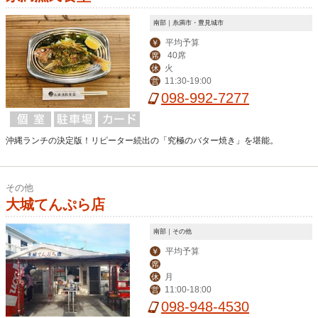
南部｜糸満市・豊見城市
平均予算
￥
40席
席
火
休
11:30-19:00
営
098-992-7277
沖縄ランチの決定版！リピーター続出の「究極のバター焼き」を堪能。
その他
大城てんぷら店
南部｜その他
平均予算
￥
席
月
休
11:00-18:00
営
098-948-4530