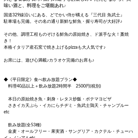
味い酒と、料理をご堪能あれ♪
国道329線沿いにある、どでかい侍が構える『三代目 魚武士』

駐車場も完備。その名の通り新鮮な鮮魚・握り寿司が大好評♪

その他、調理工程ものぞける鮮魚の原始焼き、ド派手な火！藁焼
き！

本格イタリア産石窯で焼き上げるpizzaも大人気です♪

お席には、遊び心満載♪カラオケ完備のお席も♪

◆《平日限定》食べ飲み放題プラン◆

　料理40品以上＋飲み放題2時間半　2500円(税別)

　本日の原始焼き魚・刺身・レタス炒飯・ポテマヨピザ

　さきイカ天ぷら・イカにらチヂミ・魚武士鶏天・チャンプルー
etc

　飲み放題(全53種)

　金麦・オールフリー・果実酒・サングリア・カクテル・チューハ