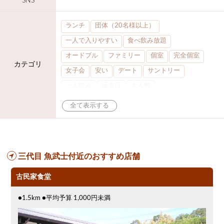
SNS
ランチ
団体（20名様以上）
一人で入りやすい
食べ飲み放題
オードブル
ファミリー
個室
完全個室
カテゴリ
女子会
安い
デート
サントリー
一人飲み
誕生日
大人数
飲み放題付きコース
接待・会食
ちょい飲み
コスパ最高
肉料理
模合
インスタ映え
座敷席
記念日
泡盛
喫煙可
結婚式二次会
半個室
ワイン
三代目 魚武士付近のおすすめ店舗
生ビール込飲み放題
ステーキ
歓迎会
宴会
夜10時以降入店可
県産魚
焼鳥
古民家食堂
忘年会コース
レモンサワー
●1.5km ●平均予算 1,000円未満
観光客に人気
大部屋30名
カウンター
貸切可
大部屋20名
落ち着いた空間