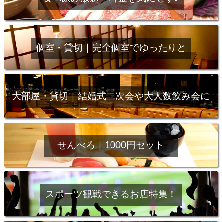
個室・貸切｜完全個室でゆったりと
大部屋・貸切｜結婚式二次会や大人数飲み会に
せんべろ｜1000円セット
スポーツ観戦できるお店特集！