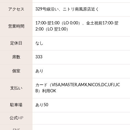
アクセス
329号線沿い、ニトリ南風原店近く
17:00-翌1:00（LO 0:00）、金土祝前17:00-翌
営業時間
2:00（LO 翌1:00）
定休日
なし
席数
333
個室
あり
カード（VISA,MASTER,AMX,NICOS,DC,UFJ,JC
支払い
B）利用OK
駐車場
あり50
公式HP