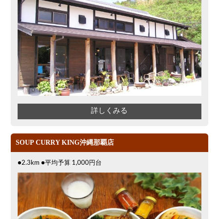
4000円台コース
合コン
オリオンドラフト
カクテル
送別会
カード可
厳選日本酒
鮮魚
大衆酒場
ノンアルコールビール
ウィスキー
テレビ
飲み会
掘りごたつ
3000円台コース
ピザ
焼酎
カラオケ
寿司
クリスマス
和食
クーポン
詳しくみる
アサヒスーパードライ
大部屋40名
沖縄料理
スイーツ
大部屋50名以上～
SOUP CURRY KING沖縄那覇店
オリオン
パスタ
気軽に一杯
プレミアムモルツ
貝づくし
肉の日
●2.3km ●平均予算 1,000円台
エビ
牡蠣
夜12時以降入店可
チーズ
天ぷら
ラーメン
沖縄そば
鍋
ソファー
アヒージョ
アサヒ
割烹
炭火焼
カニ
イタリアン
餃子