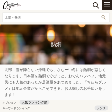
北部 × 熱燗
熱燗
北部、雪が降らない沖縄でも、さむーい冬には熱燗が恋しく
なります、日本酒を熱燗でぐびっと、おでんハフハフ、地元
民にも人気のあったか居酒屋をあつめました。『ちゅらグル
メ』は地元企業だからこそできる、お店探しのお手伝いをし
ます！
人気ランキング順
オプション
ランチ
キーワードランキング