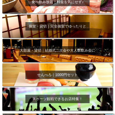
食べ飲み放題｜料金を気にせず♪
個室・貸切｜完全個室でゆったりと
大部屋・貸切｜結婚式二次会や大人数飲み会に
せんべろ｜1000円セット
スポーツ観戦できるお店特集！