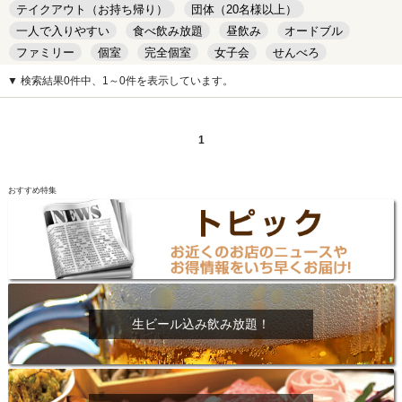
テイクアウト（お持ち帰り）
団体（20名様以上）
一人で入りやすい
食べ飲み放題
昼飲み
オードブル
ファミリー
個室
完全個室
女子会
せんべろ
キッズルーム
安い
デート
▼ 検索結果0件中、1～0件を表示しています。
1
おすすめ特集
生ビール込み飲み放題！