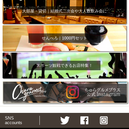
大部屋・貸切｜結婚式二次会や大人数飲み会に
せんべろ｜1000円セット
スポーツ観戦できるお店特集！
SNS
accounts