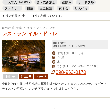
一人で入りやすい
食べ飲み放題
昼飲み
オードブル
ファミリー
個室
完全個室
女子会
せんべろ
キッズルーム
安い
デート
▼ 検索結果1件中、1～1件を表示しています。
創作料理 洋食 イタリアン・フレンチ
レストラン イル・ド・レ
北部｜恩納村
沖縄自動車道 石川ICから車で8分
平均予算 3,000円台
￥
60席
席
水
休
ランチ 11:30-15:00 (L.O.14:00),デ
営
ィナー 17:30-23:00 (L.O.21:00)
098-963-0170
非日常的な空間で地元沖縄の厳選食材を使った カジュアルフレンチ。 リゾート
テイストの至福のフレンチ アラカルトでお楽しみください
1