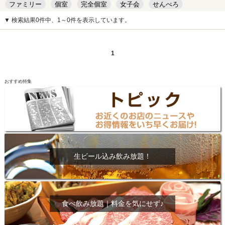
ファミリー
個室
完全個室
女子会
せんべろ
キッズルーム
安い
デート
▼ 検索結果0件中、1～0件を表示しています。
1
おすすめ特集
生ビール込み飲み放題！
食べ飲み放題｜料金を気にせず♪