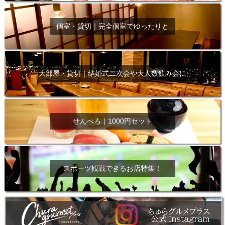
個室・貸切｜完全個室でゆったりと
大部屋・貸切｜結婚式二次会や大人数飲み会に
せんべろ｜1000円セット
スポーツ観戦できるお店特集！