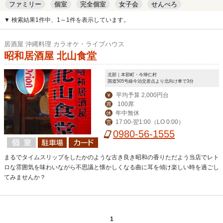
ファミリー
個室
完全個室
女子会
せんべろ
キッズルーム
安い
デート
▼ 検索結果1件中、1～1件を表示しています。
居酒屋 沖縄料理 カラオケ・ライブハウス
昭和居酒屋 北山食堂
北部｜本部町・今帰仁村
国道505号線今泊交差点より北向け車で3分
平均予算 2,000円台
￥
100席
席
年中無休
休
17:00-翌1:00（LO 0:00）
営
0980-56-1555
まるでタイムスリップをしたかのような古き良き昭和の香りただよう当店でレト
ロな雰囲気を味わいながら不思議と懐かしくなる曲に耳を傾け楽しい時を過ごし
てみませんか？
1