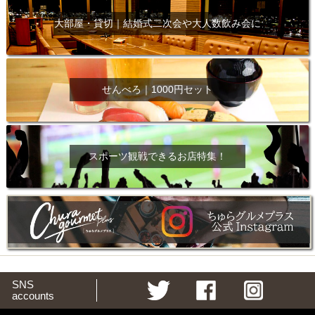
大部屋・貸切｜結婚式二次会や大人数飲み会に
せんべろ｜1000円セット
スポーツ観戦できるお店特集！
SNS
accounts