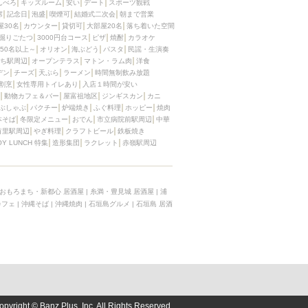
んべろ
キッズルーム
安い
デート
スポーツ観戦
席
記念日
泡盛
喫煙可
結婚式二次会
朝まで営業
屋30名
カウンター
貸切可
大部屋20名
落ち着いた空間
掘りごたつ
3000円台コース
ピザ
焼酎
カラオケ
50名以上～
オリオン
海ぶどう
パスタ
民謡・生演奏
ち駅周辺
オープンテラス
マトン・ラム肉
洋食
デン
チーズ
天ぷら
ラーメン
時間無制飲み放題
割烹
女性専用トイレあり
入店１時間が安い
動物カフェ＆バー
屋富祖地区
ジンギスカン
カニ
ぶしゃぶ
パクチー
炉端焼き
ふぐ料理
ホッピー
焼肉
本そば
冬限定メニュー
おでん
市立病院前駅周辺
中華
首里駅周辺
やぎ料理
クラフトビール
鉄板焼き
OY LUNCH 特集
造形集団
ラクレット
赤嶺駅周辺
おもろまち・新都心 居酒屋
|
糸満・豊見城 居酒屋
|
浦
カフェ
|
沖縄そば
|
沖縄焼肉
|
石垣島グルメ
|
石垣島 居酒
opyright © Banz Plus, Inc. All Rights Reserved.