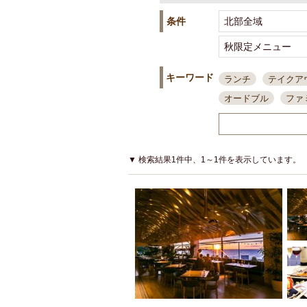
条件
キーワード
ランチ
テイクア
オードブル
ファ
スポーツ観戦
島
接待・会食
ちょ
結婚式二次会
朝
▼ 検索結果1件中、1～1件を表示しています。
夜10時以降入店可
貸切可
大部屋20
カード可
厳選日
3000円台コース
アサヒスーパードラ
大部屋50名以上～
ハッピーアワー