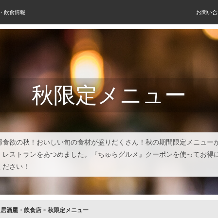
屋・飲食情報
お問い合
秋限定メニュー
部食欲の秋！おいしい旬の食材が盛りだくさん！秋の期間限定メニュー
・レストランをあつめました。『ちゅらグルメ』クーポンを使ってお得
ください！
×
居酒屋・飲食店
×
秋限定メニュー