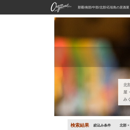
那覇/南部/中部/北部/石垣島の居酒
北
屋
み
検索結果
絞込み条件
北部