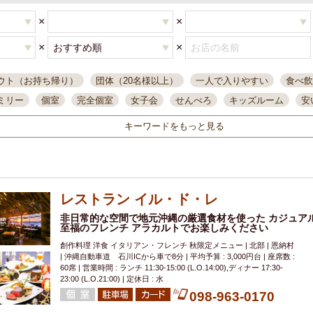
×
×
×
×
ウト（お持ち帰り）
団体（20名様以上）
一人で入りやすい
食べ飲
ミリー
個室
完全個室
女子会
せんべろ
キッズルーム
安
唄ライブ
サントリー
一人飲み
誕生日
大人数
飲み放題付き
キーワードをもっと見る
い飲み
コスパ最高
肉料理
模合
インスタ映え
座敷席
記
まで営業
半個室
ワイン
国際通り
生ビール込飲み放題
ステ
県産魚
焼鳥
忘年会コース
レモンサワー
観光客に人気
大
レストラン イル・ド・レ
名
落ち着いた空間
4000円台コース
合コン
オリオンドラフト
本酒
鮮魚
非日常的な空間で地元沖縄の厳選食材を使った カジュア
大衆酒場
ノンアルコールビール
ウィスキー
テレ
至福のフレンチ アラカルトでお楽しみください
ピザ
焼酎
カラオケ
デリバリー
寿司
クリスマス
和食
創作料理 洋食 イタリアン・フレンチ 秋限定メニュー | 北部 | 恩納村
イ
県庁前駅周辺
大部屋40名
旭橋駅周辺
沖縄料理
スイーツ
| 沖縄自動車道 石川ICから車で8分 | 平均予算 : 3,000円台 | 座席数 :
60席 | 営業時間 : ランチ 11:30-15:00 (L.O.14:00),ディナー 17:30-
オリオン
海ぶどう
パスタ
民謡・生演奏
気軽に一杯
店内
23:00 (L.O.21:00) | 定休日 : 水
098-963-0170
アグー豚
プレミアムモルツ
貝づくし
燻製料理
美栄橋駅周辺