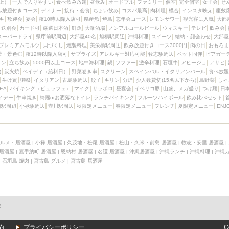
上）
一人で入りやすい
食べ飲み放題
昼飲み
オードブル
ファミリー
個室
完全個室
女子会
せ
み放題付きコース
ディナー
接待・会食
ちょい飲み
コスパ最高
肉料理
模合
インスタ映え
座敷
キ
歓迎会
宴会
夜10時以降入店可
県産魚
焼鳥
忘年会コース
レモンサワー
観光客に人気
大部
送別会
カード可
厳選日本酒
鮮魚
大衆酒場
ノンアルコールビール
ウィスキー
テレビ
飲み会
スーパードライ
県庁前駅周辺
大部屋40名
旭橋駅周辺
沖縄料理
スイーツ
結納・顔会わせ
大部屋
プレミアムモルツ
貝づくし
燻製料理
美栄橋駅周辺
飲み放題付きコース3000円
肉の日
おもろま
景・景色◎
夜12時以降入店可
サプライズ
アレルギー対応可能
牧志駅周辺
ペット同伴
ビアガー
イン
立ち飲み
5000円以上コース
地中海料理
鍋
ソファー
激辛料理
石垣牛
アヒージョ
アサヒ
)
炭火焼
ペイディ（給料日）
野菜巻き串
スクリーン
スペインバル・イタリアンバール
食べ放題
生け簀
獺祭
イタリアン
古島駅周辺
餃子
キリン
分煙
少人数貸切(15名以下から)
島野菜
しゃ
SEA
バイキング（ビュッフェ）
マイク
サッポロ
昼宴会
イベリコ豚
山盛、メガ盛り
つけ麺
日
イデー
牛串焼き
綺麗orお洒落なトイレ
ランチバイキング
フルーツハイボール
飲み比べセット
園駅周辺
小禄駅周辺
壺川駅周辺
秋限定メニュー
春限定メニュー
フレンチ
夏限定メニュー
ENJ
ルメ・居酒屋
|
小禄 居酒屋
|
久茂地・松尾 居酒屋
|
松山・久米・前島 居酒屋
|
牧志・安里 居酒屋
|
 居酒屋
|
嘉手納町 居酒屋
|
恩納村 居酒屋
|
名護 居酒屋
|
沖縄居酒屋
|
沖縄ランチ
|
沖縄料理
|
沖縄
|
石垣島 焼肉
|
宮古島 グルメ
|
宮古島 居酒屋
メ
約
プライバシーポリシー
C