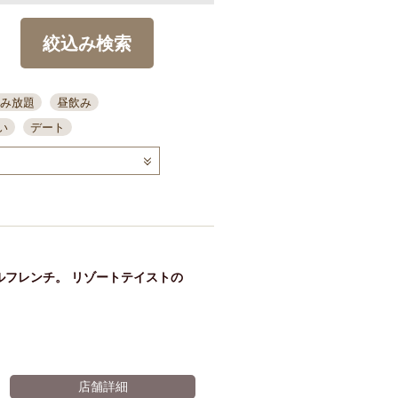
絞込み検索
み放題
昼飲み
い
デート
コース
ディナー
念日
泡盛
喫煙可
ーキ
歓迎会
宴会
部屋30名
カウンター
カクテル
送別会
ルフレンチ。 リゾートテイストの
ビ
飲み会
掘りごたつ
クーポン
結納・顔会わせ
全面禁煙
店舗詳細