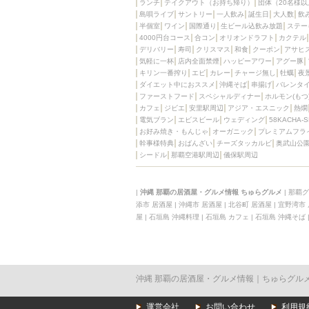
ランチ
テイクアウト（お持ち帰り）
団体（20名様以
島唄ライブ
サントリー
一人飲み
誕生日
大人数
飲
半個室
ワイン
国際通り
生ビール込飲み放題
ステー
4000円台コース
合コン
オリオンドラフト
カクテル
デリバリー
寿司
クリスマス
和食
クーポン
アサヒ
気軽に一杯
店内全面禁煙
ハッピーアワー
アグー豚
キリン一番搾り
エビ
カレー
チャージ無し
牡蠣
夜
ダイエット中におススメ
沖縄そば
串揚げ
バレンタ
ファーストフード
スペシャルディナー
ホルモン(もつ
カフェ
ジビエ
安里駅周辺
アジア・エスニック
熱燗
電気ブラン
エビスビール
ウェディング
58KACHA-
お好み焼き・もんじゃ
オーガニック
プレミアムフラ
幹事様特典
おばんざい
チーズタッカルビ
奥武山公
シードル
那覇空港駅周辺
儀保駅周辺
|
沖縄 那覇の居酒屋・グルメ情報 ちゅらグルメ
|
那覇グ
添市 居酒屋
|
沖縄市 居酒屋
|
北谷町 居酒屋
|
宜野湾市
屋
|
石垣島 沖縄料理
|
石垣島 カフェ
|
石垣島 沖縄そば
沖縄 那覇の居酒屋・グルメ情報｜ちゅらグル
運営会社
お問い合わせ
利用規