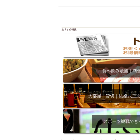
飲み放題付きコース3
キリン一番搾り
アレルギー対応可能
ダイエット中におス
おすすめ特集
ソファー
激辛料
ファーストフード
スクリーン
スペ
カニ
カフェ
食べ飲み放題｜料
餃子
キリン
ホッピー
焼肉
マイク
サッポロ
大部屋・貸切｜結婚式二
市立病院前駅周辺
綺麗orお洒落なトイ
クラフトビール
スポーツ観戦でき
壺川駅周辺
秋限
ラクレット
赤嶺