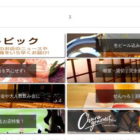
000円
肉の日
おもろまち駅周辺
オープンテラス
マトン・ラ
エビ
カレー
チャージ無し
牡蠣
夜景・景色◎
夜12時以降
1
牧志駅周辺
ペット同伴
ビアガーデン
チーズ
天ぷら
ラ
スメ
沖縄そば
串揚げ
バレンタイン
立ち飲み
5000円以上
理
石垣牛
アヒージョ
アサヒ
割烹
女性専用トイレあり
スペシャルディナー
ホルモン(もつ)
炭火焼
ペイディ（給料日）
生ビール込み
インバル・イタリアンバール
食べ放題
動物カフェ＆バー
屋富祖地
ジビエ
安里駅周辺
アジア・エスニック
熱燗
生け簀
獺祭
金を気にせず♪
個室・貸切｜完全
分煙
少人数貸切(15名以下から)
島野菜
しゃぶしゃぶ
パクチー
電気ブラン
エビスビール
ウェディング
58KACHA-SEA
バイ
昼宴会
イベリコ豚
山盛、メガ盛り
つけ麺
日本そば
冬
次会や大人数飲み会に
せんべろ｜10
中華
お好み焼き・もんじゃ
オーガニック
プレミアムフライデー
レ
ランチバイキング
フルーツハイボール
飲み比べセット
首里
鉄板焼き
幹事様特典
おばんざい
チーズタッカルビ
奥武山公園
るお店特集！
定メニュー
春限定メニュー
フレンチ
夏限定メニュー
ENJOY 
駅周辺
シードル
那覇空港駅周辺
儀保駅周辺