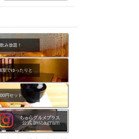
ム肉
洋食
入店可
サプライズ
ーメン
時間無制飲み放題
コース
地中海料理
鍋
入店１時間が安い
野菜巻き串
飲み放題！
区
ジンギスカン
イタリアン
古島駅周辺
個室でゆったりと
炉端焼き
ふぐ料理
キング（ビュッフェ）
限定メニュー
おでん
00円セット
牛串焼き
駅周辺
やぎ料理
駅周辺
小禄駅周辺
LUNCH 特集
造形集団