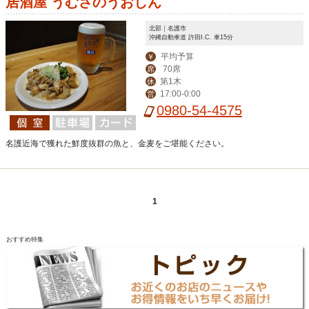
居酒屋 うむさのうおしん
北部｜名護市
沖縄自動車道 許田I.C. 車15分
平均予算
￥
70席
席
第1木
休
17:00-0:00
営
0980-54-4575
名護近海で獲れた鮮度抜群の魚と、金麦をご堪能ください。
1
おすすめ特集