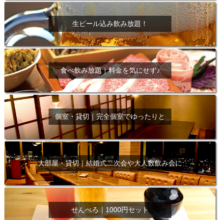
生ビール込み飲み放題！
食べ飲み放題｜料金を気にせず♪
個室・貸切｜完全個室でゆったりと
大部屋・貸切｜結婚式二次会や大人数飲み会に
せんべろ｜1000円セット