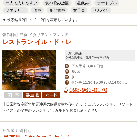
一人で入りやすい
食べ飲み放題
昼飲み
オードブル
ファミリー
個室
完全個室
女子会
せんべろ
キッズルーム
安い
デート
▼ 検索結果2件中、1～2件を表示しています。
創作料理 洋食 イタリアン・フレンチ
レストラン イル・ド・レ
北部｜恩納村
沖縄自動車道 石川ICから車で8分
平均予算 3,000円台
￥
60席
席
水
休
ランチ 11:30-15:00 (L.O.14:00),デ
営
ィナー 17:30-23:00 (L.O.21:00)
098-963-0170
非日常的な空間で地元沖縄の厳選食材を使った カジュアルフレンチ。 リゾート
テイストの至福のフレンチ アラカルトでお楽しみください
居酒屋 沖縄料理