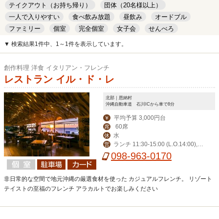
テイクアウト（お持ち帰り）
団体（20名様以上）
一人で入りやすい
食べ飲み放題
昼飲み
オードブル
ファミリー
個室
完全個室
女子会
せんべろ
キッズルーム
安い
デート
▼ 検索結果1件中、1～1件を表示しています。
創作料理 洋食 イタリアン・フレンチ
レストラン イル・ド・レ
北部｜恩納村
沖縄自動車道 石川ICから車で8分
平均予算 3,000円台
￥
60席
席
水
休
ランチ 11:30-15:00 (L.O.14:00),デ
営
ィナー 17:30-23:00 (L.O.21:00)
098-963-0170
非日常的な空間で地元沖縄の厳選食材を使った カジュアルフレンチ。 リゾート
テイストの至福のフレンチ アラカルトでお楽しみください