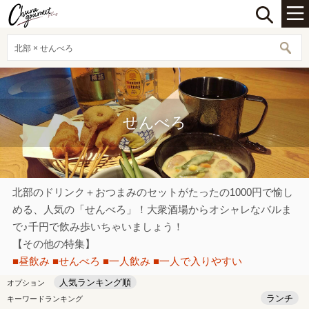
北部 × せんべろ
せんべろ
北部のドリンク＋おつまみのセットがたったの1000円で愉し
める、人気の「せんべろ」！大衆酒場からオシャレなバルま
で♪千円で飲み歩いちゃいましょう！
【その他の特集】
■昼飲み
■せんべろ
■一人飲み
■一人で入りやすい
人気ランキング順
オプション
ランチ
キーワードランキング