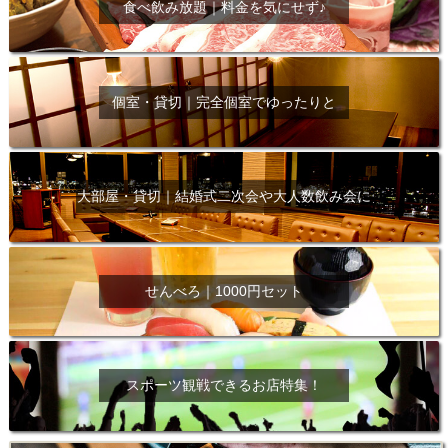
食べ飲み放題｜料金を気にせず♪
個室・貸切｜完全個室でゆったりと
大部屋・貸切｜結婚式二次会や大人数飲み会に
せんべろ｜1000円セット
スポーツ観戦できるお店特集！