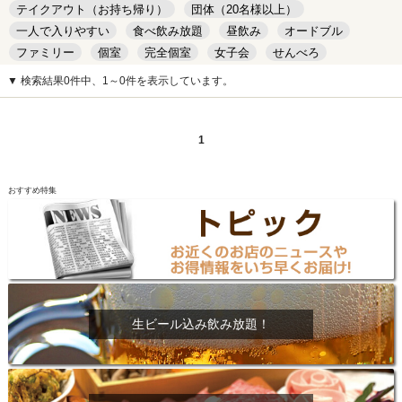
テイクアウト（お持ち帰り）
団体（20名様以上）
一人で入りやすい
食べ飲み放題
昼飲み
オードブル
ファミリー
個室
完全個室
女子会
せんべろ
キッズルーム
安い
デート
▼ 検索結果0件中、1～0件を表示しています。
1
おすすめ特集
生ビール込み飲み放題！