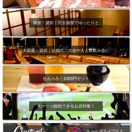
個室・貸切｜完全個室でゆったりと
大部屋・貸切｜結婚式二次会や大人数飲み会に
せんべろ｜1000円セット
スポーツ観戦できるお店特集！