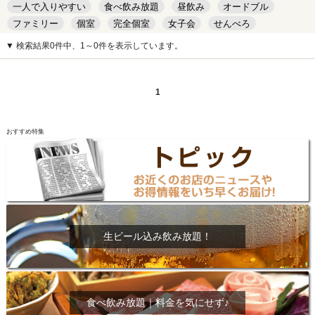
一人で入りやすい
食べ飲み放題
昼飲み
オードブル
ファミリー
個室
完全個室
女子会
せんべろ
キッズルーム
安い
デート
▼ 検索結果0件中、1～0件を表示しています。
1
おすすめ特集
生ビール込み飲み放題！
食べ飲み放題｜料金を気にせず♪