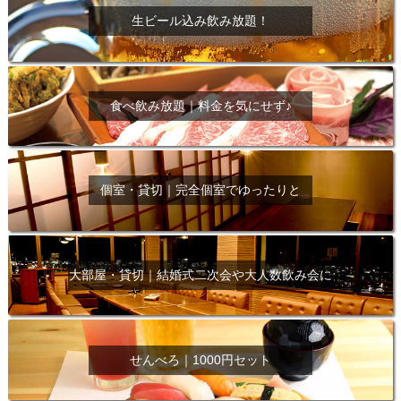
生ビール込み飲み放題！
食べ飲み放題｜料金を気にせず♪
個室・貸切｜完全個室でゆったりと
大部屋・貸切｜結婚式二次会や大人数飲み会に
せんべろ｜1000円セット