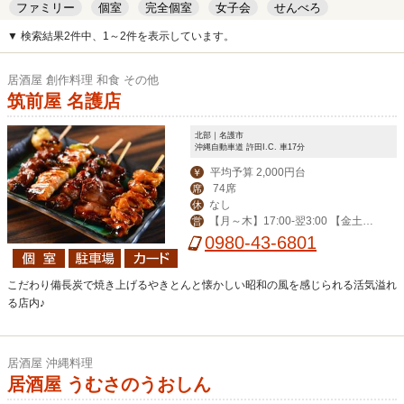
ファミリー
個室
完全個室
女子会
せんべろ
キッズルーム
安い
デート
▼ 検索結果2件中、1～2件を表示しています。
居酒屋 創作料理 和食 その他
筑前屋 名護店
北部｜名護市
沖縄自動車道 許田I.C. 車17分
平均予算 2,000円台
￥
74席
席
なし
休
【月～木】17:00-翌3:00 【金土日
営
祝前】 17:00-翌5:00
0980-43-6801
こだわり備長炭で焼き上げるやきとんと懐かしい昭和の風を感じられる活気溢れ
る店内♪
居酒屋 沖縄料理
居酒屋 うむさのうおしん