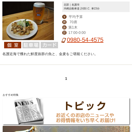
北部｜名護市
沖縄自動車道 許田I.C. 車15分
平均予算
￥
70席
席
第1木
休
17:00-0:00
営
0980-54-4575
名護近海で獲れた鮮度抜群の魚と、金麦をご堪能ください。
1
おすすめ特集