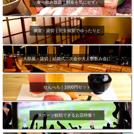
食べ飲み放題｜料金を気にせず♪
個室・貸切｜完全個室でゆったりと
大部屋・貸切｜結婚式二次会や大人数飲み会に
せんべろ｜1000円セット
スポーツ観戦できるお店特集！