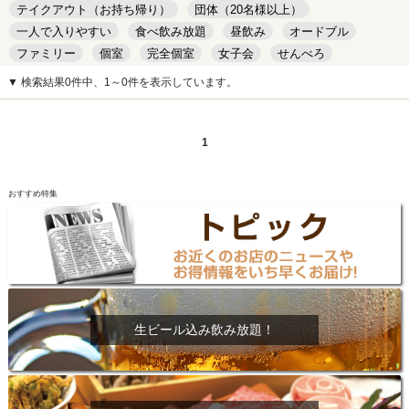
テイクアウト（お持ち帰り）
団体（20名様以上）
一人で入りやすい
食べ飲み放題
昼飲み
オードブル
ファミリー
個室
完全個室
女子会
せんべろ
キッズルーム
安い
デート
▼ 検索結果0件中、1～0件を表示しています。
1
おすすめ特集
生ビール込み飲み放題！