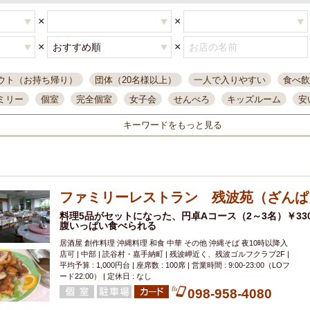
×
×
×
×
ウト（お持ち帰り）
団体（20名様以上）
一人で入りやすい
食べ飲
ミリー
個室
完全個室
女子会
せんべろ
キッズルーム
安
唄ライブ
サントリー
一人飲み
誕生日
大人数
飲み放題付き
キーワードをもっと見る
い飲み
コスパ最高
肉料理
模合
インスタ映え
座敷席
記
まで営業
半個室
ワイン
国際通り
生ビール込飲み放題
ステ
県産魚
焼鳥
忘年会コース
レモンサワー
観光客に人気
大
ファミリーレストラン 残波苑（ざんぱ
名
落ち着いた空間
4000円台コース
合コン
オリオンドラフト
本酒
鮮魚
料理5品がセットになった、円卓Aコース（2～3名）￥330
大衆酒場
ノンアルコールビール
ウィスキー
テレ
腹いっぱい食べられる
ピザ
焼酎
カラオケ
デリバリー
寿司
クリスマス
和食
居酒屋 創作料理 沖縄料理 和食 中華 その他 沖縄そば 夜10時以降入
イ
県庁前駅周辺
大部屋40名
旭橋駅周辺
沖縄料理
スイーツ
店可 | 中部 | 読谷村・嘉手納町 | 残波岬近く、残波ゴルフクラブ2F |
平均予算 : 1,000円台 | 座席数 : 100席 | 営業時間 : 9:00-23:00（LOフ
オリオン
海ぶどう
パスタ
民謡・生演奏
気軽に一杯
店内
ード22:00） | 定休日 : なし
098-958-4080
アグー豚
プレミアムモルツ
貝づくし
燻製料理
美栄橋駅周辺