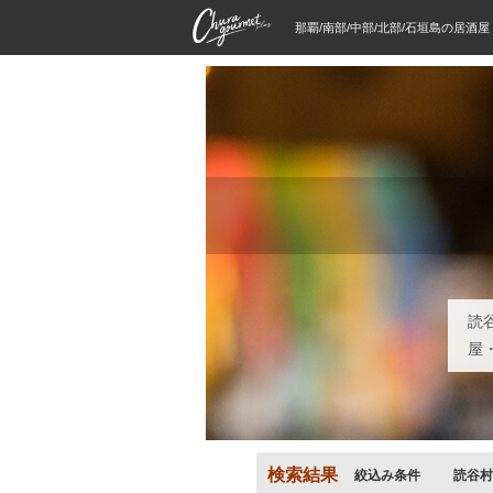
那覇/南部/中部/北部/石垣島の居酒
読
屋
検索結果
絞込み条件
読谷村