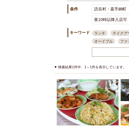
条件
キーワード
ランチ
テイクア
オードブル
ファ
スポーツ観戦
島
接待・会食
ちょ
結婚式二次会
朝
▼ 検索結果1件中、1～1件を表示しています。
夜10時以降入店可
貸切可
大部屋20
カード可
厳選日
3000円台コース
アサヒスーパードラ
大部屋50名以上～
ハッピーアワー