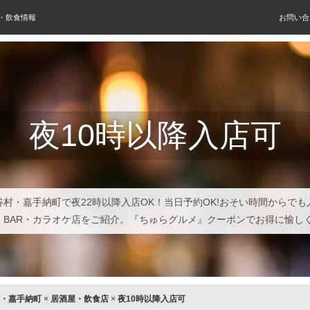
屋・飲食情報
お問い合
夜10時以降入店可
谷村・嘉手納町で夜22時以降入店OK！当日予約OK!おそい時間からでも
・BAR・カラオケ店をご紹介。『ちゅらグルメ』クーポンでお得に愉し
・嘉手納町
×
居酒屋・飲食店
×
夜10時以降入店可