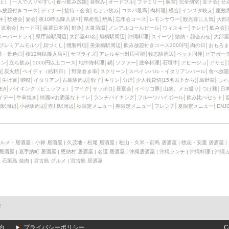
上）
一人で入りやすい
食べ飲み放題
昼飲み
オードブル
ファミリー
個室
完全個室
女子会
せ
み放題付きコース
ディナー
接待・会食
ちょい飲み
コスパ最高
肉料理
模合
インスタ映え
座敷
キ
歓迎会
宴会
夜10時以降入店可
県産魚
焼鳥
忘年会コース
レモンサワー
観光客に人気
大部
送別会
カード可
厳選日本酒
鮮魚
大衆酒場
ノンアルコールビール
ウィスキー
テレビ
飲み会
スーパードライ
県庁前駅周辺
大部屋40名
旭橋駅周辺
沖縄料理
スイーツ
結納・顔会わせ
大部屋
プレミアムモルツ
貝づくし
燻製料理
美栄橋駅周辺
飲み放題付きコース3000円
肉の日
おもろま
景・景色◎
夜12時以降入店可
サプライズ
アレルギー対応可能
牧志駅周辺
ペット同伴
ビアガー
イン
立ち飲み
5000円以上コース
地中海料理
鍋
ソファー
激辛料理
石垣牛
アヒージョ
アサヒ
)
炭火焼
ペイディ（給料日）
野菜巻き串
スクリーン
スペインバル・イタリアンバール
食べ放題
生け簀
獺祭
イタリアン
古島駅周辺
餃子
キリン
分煙
少人数貸切(15名以下から)
島野菜
しゃ
SEA
バイキング（ビュッフェ）
マイク
サッポロ
昼宴会
イベリコ豚
山盛、メガ盛り
つけ麺
日
イデー
牛串焼き
綺麗orお洒落なトイレ
ランチバイキング
フルーツハイボール
飲み比べセット
園駅周辺
小禄駅周辺
壺川駅周辺
秋限定メニュー
春限定メニュー
フレンチ
夏限定メニュー
ENJ
ルメ・居酒屋
|
小禄 居酒屋
|
久茂地・松尾 居酒屋
|
松山・久米・前島 居酒屋
|
牧志・安里 居酒屋
|
 居酒屋
|
嘉手納町 居酒屋
|
恩納村 居酒屋
|
名護 居酒屋
|
沖縄居酒屋
|
沖縄ランチ
|
沖縄料理
|
沖縄
|
石垣島 焼肉
|
宮古島 グルメ
|
宮古島 居酒屋
メ
約
プライバシーポリシー
C