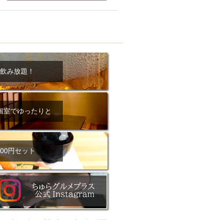
ム肉
洋食
入店可
サプライズ
ーメン
時間無制飲み放題
コース
地中海料理
鍋
入店１時間が安い
野菜巻き串
飲み放題！
区
ジンギスカン
イタリアン
古島駅周辺
個室でゆったりと
炉端焼き
ふぐ料理
キング（ビュッフェ）
限定メニュー
おでん
00円セット
牛串焼き
駅周辺
やぎ料理
駅周辺
小禄駅周辺
LUNCH 特集
造形集団