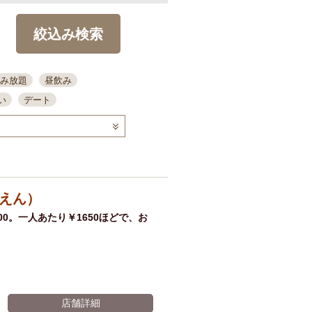
絞込み検索
み放題
昼飲み
い
デート
コース
ディナー
念日
泡盛
喫煙可
ーキ
歓迎会
宴会
部屋30名
カウンター
えん）
カクテル
送別会
0。一人あたり￥1650ほどで、お
ビ
飲み会
掘りごたつ
クーポン
結納・顔会わせ
全面禁煙
店舗詳細