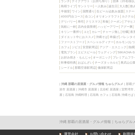
ランチ
テイクアウト（お持ち帰り）
団体（20名様以
島唄ライブ
サントリー
一人飲み
誕生日
大人数
飲
半個室
ワイン
国際通り
生ビール込飲み放題
ステー
4000円台コース
合コン
オリオンドラフト
カクテル
デリバリー
寿司
クリスマス
和食
クーポン
アサヒ
気軽に一杯
店内全面禁煙
ハッピーアワー
アグー豚
キリン一番搾り
エビ
カレー
チャージ無し
牡蠣
夜
ダイエット中におススメ
沖縄そば
串揚げ
バレンタ
ファーストフード
スペシャルディナー
ホルモン(もつ
カフェ
ジビエ
安里駅周辺
アジア・エスニック
熱燗
電気ブラン
エビスビール
ウェディング
58KACHA-
お好み焼き・もんじゃ
オーガニック
プレミアムフラ
幹事様特典
おばんざい
チーズタッカルビ
奥武山公
シードル
那覇空港駅周辺
儀保駅周辺
|
沖縄 那覇の居酒屋・グルメ情報 ちゅらグルメ
|
那覇グ
添市 居酒屋
|
沖縄市 居酒屋
|
北谷町 居酒屋
|
宜野湾市
屋
|
石垣島 沖縄料理
|
石垣島 カフェ
|
石垣島 沖縄そば
沖縄 那覇の居酒屋・グルメ情報｜ちゅらグル
運営会社
お問い合わせ
利用規