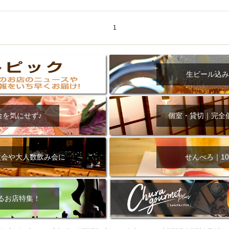
000円
肉の日
おもろまち駅周辺
オープンテラス
マトン・ラ
エビ
カレー
チャージ無し
牡蠣
夜景・景色◎
夜12時以降
1
牧志駅周辺
ペット同伴
ビアガーデン
チーズ
天ぷら
ラ
スメ
沖縄そば
串揚げ
バレンタイン
立ち飲み
5000円以上
理
石垣牛
アヒージョ
アサヒ
割烹
女性専用トイレあり
スペシャルディナー
ホルモン(もつ)
炭火焼
ペイディ（給料日）
生ビール込み
インバル・イタリアンバール
食べ放題
動物カフェ＆バー
屋富祖地
ジビエ
安里駅周辺
アジア・エスニック
熱燗
生け簀
獺祭
金を気にせず♪
個室・貸切｜完全
分煙
少人数貸切(15名以下から)
島野菜
しゃぶしゃぶ
パクチー
電気ブラン
エビスビール
ウェディング
58KACHA-SEA
バイ
昼宴会
イベリコ豚
山盛、メガ盛り
つけ麺
日本そば
冬
次会や大人数飲み会に
せんべろ｜10
中華
お好み焼き・もんじゃ
オーガニック
プレミアムフライデー
レ
ランチバイキング
フルーツハイボール
飲み比べセット
首里
鉄板焼き
幹事様特典
おばんざい
チーズタッカルビ
奥武山公園
るお店特集！
定メニュー
春限定メニュー
フレンチ
夏限定メニュー
ENJOY 
駅周辺
シードル
那覇空港駅周辺
儀保駅周辺