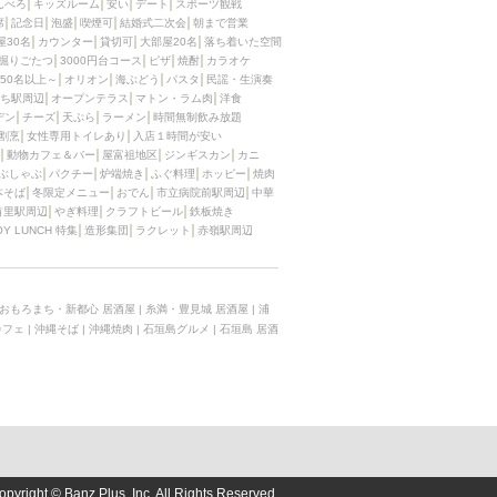
んべろ
キッズルーム
安い
デート
スポーツ観戦
席
記念日
泡盛
喫煙可
結婚式二次会
朝まで営業
屋30名
カウンター
貸切可
大部屋20名
落ち着いた空間
掘りごたつ
3000円台コース
ピザ
焼酎
カラオケ
50名以上～
オリオン
海ぶどう
パスタ
民謡・生演奏
ち駅周辺
オープンテラス
マトン・ラム肉
洋食
デン
チーズ
天ぷら
ラーメン
時間無制飲み放題
割烹
女性専用トイレあり
入店１時間が安い
動物カフェ＆バー
屋富祖地区
ジンギスカン
カニ
ぶしゃぶ
パクチー
炉端焼き
ふぐ料理
ホッピー
焼肉
本そば
冬限定メニュー
おでん
市立病院前駅周辺
中華
首里駅周辺
やぎ料理
クラフトビール
鉄板焼き
OY LUNCH 特集
造形集団
ラクレット
赤嶺駅周辺
おもろまち・新都心 居酒屋
|
糸満・豊見城 居酒屋
|
浦
カフェ
|
沖縄そば
|
沖縄焼肉
|
石垣島グルメ
|
石垣島 居酒
opyright © Banz Plus, Inc. All Rights Reserved.