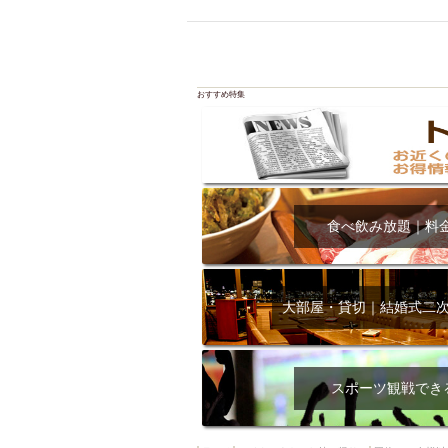
飲み放題付きコース3
キリン一番搾り
アレルギー対応可能
ダイエット中におス
おすすめ特集
ソファー
激辛料
ファーストフード
スクリーン
スペ
カニ
カフェ
食べ飲み放題｜料
餃子
キリン
ホッピー
焼肉
マイク
サッポロ
大部屋・貸切｜結婚式二
市立病院前駅周辺
綺麗orお洒落なトイ
クラフトビール
スポーツ観戦でき
壺川駅周辺
秋限
ラクレット
赤嶺