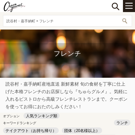
読谷村・嘉手納町 × フレンチ
フレンチ
読谷村・嘉手納町産地直送 新鮮素材 旬の食材を丁寧に仕上
げた本格フレンチのお店探しなら『ちゅらグルメ』。気軽に
入れるビストロから高級フレンチレストランまで。クーポン
を使ってお得におたのしみください！
人気ランキング順
オプション
ランチ
キーワードランキング
テイクアウト（お持ち帰り）
団体（20名様以上）