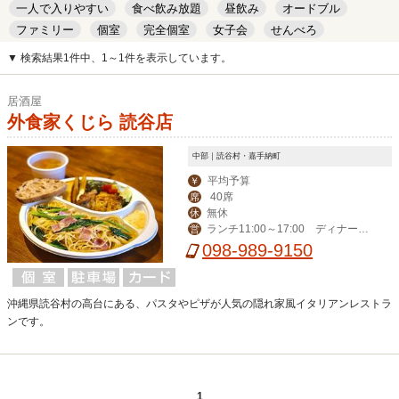
一人で入りやすい
食べ飲み放題
昼飲み
オードブル
ファミリー
個室
完全個室
女子会
せんべろ
キッズルーム
安い
デート
▼ 検索結果1件中、1～1件を表示しています。
居酒屋
外食家くじら 読谷店
中部｜読谷村・嘉手納町
平均予算
￥
40席
席
無休
休
ランチ11:00～17:00 ディナー1
営
7:00～23:00
098-989-9150
沖縄県読谷村の高台にある、パスタやピザが人気の隠れ家風イタリアンレストラ
ンです。
1