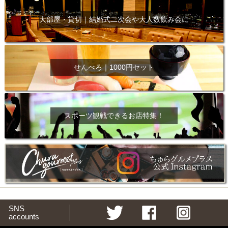
大部屋・貸切｜結婚式二次会や大人数飲み会に
せんべろ｜1000円セット
スポーツ観戦できるお店特集！
SNS
accounts