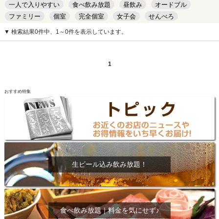
一人で入りやすい
食べ飲み放題
昼飲み
オードブル
ファミリー
個室
完全個室
女子会
せんべろ
キッズルーム
安い
デート
▼ 検索結果0件中、1～0件を表示しています。
1
おすすめ特集
生ビール込み飲み放題！
食べ飲み放題｜料金を気にせず♪