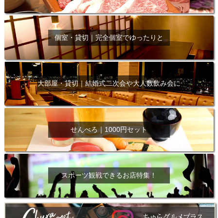
個室・貸切｜完全個室でゆったりと
大部屋・貸切｜結婚式二次会や大人数飲み会に
せんべろ｜1000円セット
スポーツ観戦できるお店特集！