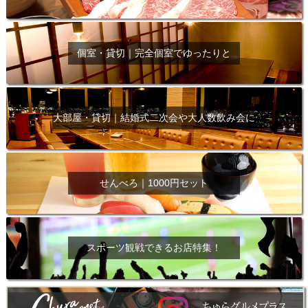
個室・貸切｜完全個室でゆったりと
大部屋・貸切｜結婚式二次会や大人数飲み会に
せんべろ｜1000円セット
スポーツ観戦できるお店特集！