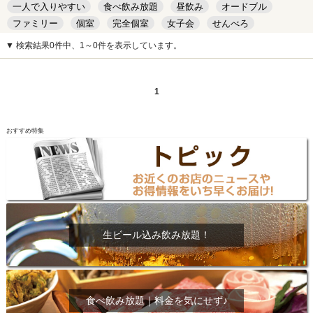
一人で入りやすい
食べ飲み放題
昼飲み
オードブル
ファミリー
個室
完全個室
女子会
せんべろ
キッズルーム
安い
デート
▼ 検索結果0件中、1～0件を表示しています。
1
おすすめ特集
生ビール込み飲み放題！
食べ飲み放題｜料金を気にせず♪