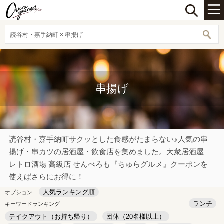
読谷村・嘉手納町 × 串揚げ
串揚げ
読谷村・嘉手納町サクッとした食感がたまらない♪人気の串
揚げ・串カツの居酒屋・飲食店を集めました。大衆居酒屋
レトロ酒場 高級店 せんべろも『ちゅらグルメ』クーポンを
使えばさらにお得に！
人気ランキング順
オプション
ランチ
キーワードランキング
テイクアウト（お持ち帰り）
団体（20名様以上）