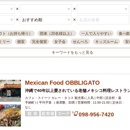
×
×
×
×
ウト（お持ち帰り）
団体（20名様以上）
一人で入りやすい
食べ飲
ミリー
個室
完全個室
女子会
せんべろ
キッズルーム
安
唄ライブ
サントリー
一人飲み
誕生日
大人数
飲み放題付き
キーワードをもっと見る
い飲み
コスパ最高
肉料理
模合
インスタ映え
座敷席
記
まで営業
半個室
ワイン
国際通り
生ビール込飲み放題
ステ
県産魚
焼鳥
忘年会コース
レモンサワー
観光客に人気
大
Mexican Food OBBLIGATO
名
落ち着いた空間
4000円台コース
合コン
オリオンドラフト
本酒
鮮魚
沖縄で40年以上愛されている老舗メキシコ料理レストラ
大衆酒場
ノンアルコールビール
ウィスキー
テレ
カフェ・スイーツ カレー・タコス 観光客に人気 | 中部 | 読谷村・嘉
ピザ
焼酎
カラオケ
デリバリー
寿司
クリスマス
和食
手納町 | | 平均予算 : | 座席数 : 30席 | 営業時間 : 11:00-21:00 | 定休日 :
イ
県庁前駅周辺
大部屋40名
旭橋駅周辺
沖縄料理
スイーツ
なし
098-956-7420
オリオン
海ぶどう
パスタ
民謡・生演奏
気軽に一杯
店内
アグー豚
プレミアムモルツ
貝づくし
燻製料理
美栄橋駅周辺