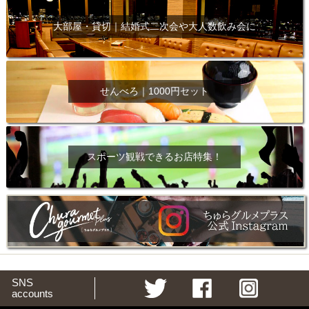
大部屋・貸切｜結婚式二次会や大人数飲み会に
せんべろ｜1000円セット
スポーツ観戦できるお店特集！
SNS
accounts