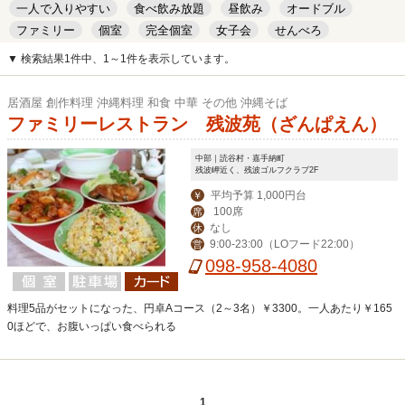
一人で入りやすい
食べ飲み放題
昼飲み
オードブル
ファミリー
個室
完全個室
女子会
せんべろ
キッズルーム
安い
デート
▼ 検索結果1件中、1～1件を表示しています。
居酒屋 創作料理 沖縄料理 和食 中華 その他 沖縄そば
ファミリーレストラン 残波苑（ざんぱえん）
中部｜読谷村・嘉手納町
残波岬近く、残波ゴルフクラブ2F
平均予算 1,000円台
￥
100席
席
なし
休
9:00-23:00（LOフード22:00）
営
098-958-4080
料理5品がセットになった、円卓Aコース（2～3名）￥3300。一人あたり￥165
0ほどで、お腹いっぱい食べられる
1