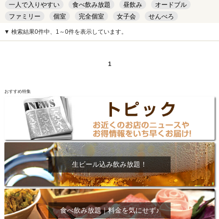
一人で入りやすい
食べ飲み放題
昼飲み
オードブル
ファミリー
個室
完全個室
女子会
せんべろ
キッズルーム
安い
デート
▼ 検索結果0件中、1～0件を表示しています。
1
おすすめ特集
生ビール込み飲み放題！
食べ飲み放題｜料金を気にせず♪