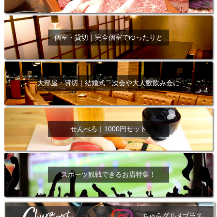
個室・貸切｜完全個室でゆったりと
大部屋・貸切｜結婚式二次会や大人数飲み会に
せんべろ｜1000円セット
スポーツ観戦できるお店特集！