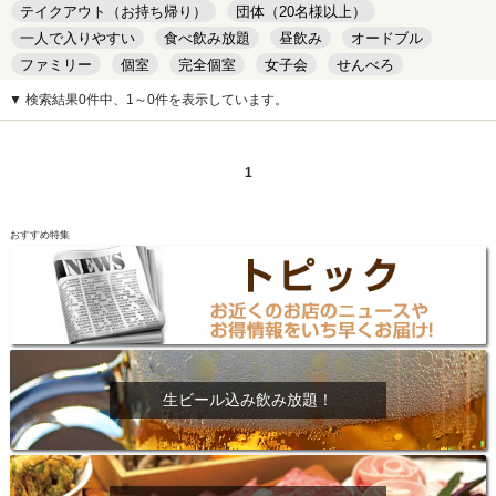
テイクアウト（お持ち帰り）
団体（20名様以上）
一人で入りやすい
食べ飲み放題
昼飲み
オードブル
ファミリー
個室
完全個室
女子会
せんべろ
キッズルーム
安い
デート
▼ 検索結果0件中、1～0件を表示しています。
1
おすすめ特集
生ビール込み飲み放題！