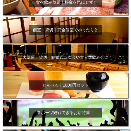
食べ飲み放題｜料金を気にせず♪
個室・貸切｜完全個室でゆったりと
大部屋・貸切｜結婚式二次会や大人数飲み会に
せんべろ｜1000円セット
スポーツ観戦できるお店特集！