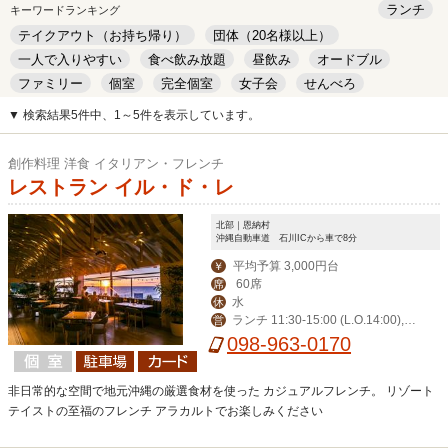
ランチ
キーワードランキング
テイクアウト（お持ち帰り）
団体（20名様以上）
一人で入りやすい
食べ飲み放題
昼飲み
オードブル
ファミリー
個室
完全個室
女子会
せんべろ
キッズルーム
安い
デート
▼ 検索結果5件中、1～5件を表示しています。
創作料理 洋食 イタリアン・フレンチ
レストラン イル・ド・レ
北部｜恩納村
沖縄自動車道 石川ICから車で8分
平均予算 3,000円台
￥
60席
席
水
休
ランチ 11:30-15:00 (L.O.14:00),デ
営
ィナー 17:30-23:00 (L.O.21:00)
098-963-0170
非日常的な空間で地元沖縄の厳選食材を使った カジュアルフレンチ。 リゾート
テイストの至福のフレンチ アラカルトでお楽しみください