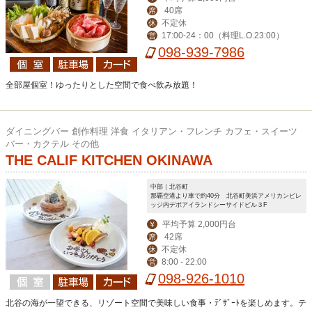
40席
席
不定休
休
17:00-24：00（料理L.O.23:00）
営
098-939-7986
全部屋個室！ゆったりとした空間で食べ飲み放題！
ダイニングバー 創作料理 洋食 イタリアン・フレンチ カフェ・スイーツ
バー・カクテル その他
THE CALIF KITCHEN OKINAWA
中部｜北谷町
那覇空港より車で約40分 北谷町美浜アメリカンビレ
ッジ内デポアイランドシーサイドビル３F
平均予算 2,000円台
￥
42席
席
不定休
休
8:00 - 22:00
営
098-926-1010
北谷の海が一望できる、リゾート空間で美味しい食事・ﾃﾞｻﾞｰﾄを楽しめます。テ