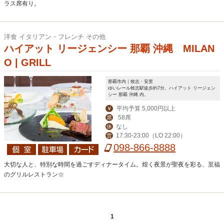
ラス席有り。
洋食 イタリアン・フレンチ その他
ハイアット リージェンシー 那覇 沖縄 MILAN
O | GRILL
那覇市内｜牧志・安里
ゆいレール牧志駅徒歩約7分。ハイアット リージェン
シー 那覇 沖縄 内。
平均予算 5,000円以上
￥
58席
席
なし
休
17:30-23:00（LO 22:00）
営
098-866-8888
大切な人と、特別な時間を過ごすディナータイム。煌く夜景が聖夜を彩る、至福
のグリルレストラン☆
1