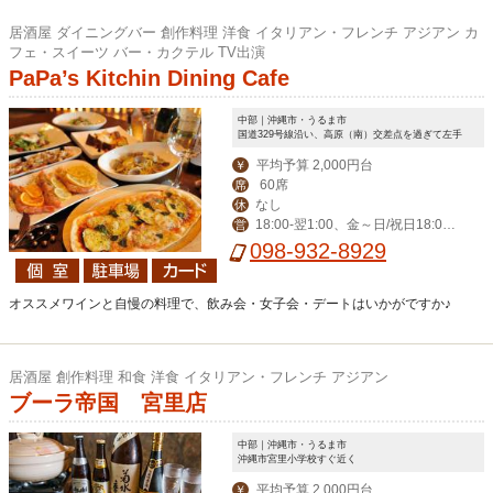
居酒屋 ダイニングバー 創作料理 洋食 イタリアン・フレンチ アジアン カ
フェ・スイーツ バー・カクテル TV出演
PaPa’s Kitchin Dining Cafe
中部｜沖縄市・うるま市
国道329号線沿い、高原（南）交差点を過ぎて左手
平均予算 2,000円台
￥
60席
席
なし
休
18:00‐翌1:00、金～日/祝日18:00-
営
翌2:00
098-932-8929
オススメワインと自慢の料理で、飲み会・女子会・デートはいかがですか♪
居酒屋 創作料理 和食 洋食 イタリアン・フレンチ アジアン
ブーラ帝国 宮里店
中部｜沖縄市・うるま市
沖縄市宮里小学校すぐ近く
平均予算 2,000円台
￥