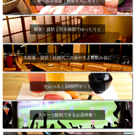
食べ飲み放題｜料金を気にせず♪
個室・貸切｜完全個室でゆったりと
大部屋・貸切｜結婚式二次会や大人数飲み会に
せんべろ｜1000円セット
スポーツ観戦できるお店特集！