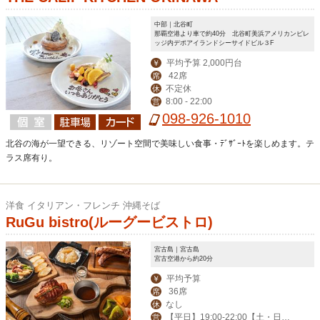
中部｜北谷町
那覇空港より車で約40分 北谷町美浜アメリカンビレ
ッジ内デポアイランドシーサイドビル３F
平均予算 2,000円台
￥
42席
席
不定休
休
8:00 - 22:00
営
098-926-1010
北谷の海が一望できる、リゾート空間で美味しい食事・ﾃﾞｻﾞｰﾄを楽しめます。テ
ラス席有り。
洋食 イタリアン・フレンチ 沖縄そば
RuGu bistro(ルーグービストロ)
宮古島｜宮古島
宮古空港から約20分
平均予算
￥
36席
席
なし
休
【平日】19:00-22:00【土・日】1
営