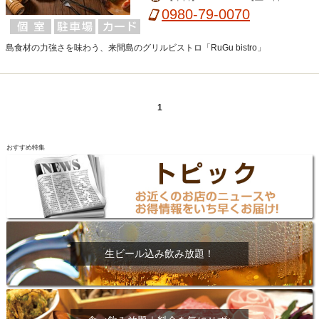
1:30-14:00,19:00-22:00 （11/16-4/25
0980-79-0070
は18:00スタートのみ）」
島食材の力強さを味わう、来間島のグリルビストロ「RuGu bistro」
1
おすすめ特集
生ビール込み飲み放題！