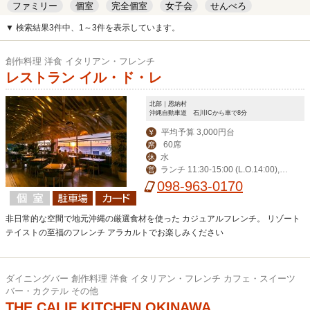
ファミリー
個室
完全個室
女子会
せんべろ
キッズルーム
安い
デート
▼ 検索結果3件中、1～3件を表示しています。
創作料理 洋食 イタリアン・フレンチ
レストラン イル・ド・レ
北部｜恩納村
沖縄自動車道 石川ICから車で8分
平均予算 3,000円台
￥
60席
席
水
休
ランチ 11:30-15:00 (L.O.14:00),デ
営
ィナー 17:30-23:00 (L.O.21:00)
098-963-0170
非日常的な空間で地元沖縄の厳選食材を使った カジュアルフレンチ。 リゾート
テイストの至福のフレンチ アラカルトでお楽しみください
ダイニングバー 創作料理 洋食 イタリアン・フレンチ カフェ・スイーツ
バー・カクテル その他
THE CALIF KITCHEN OKINAWA