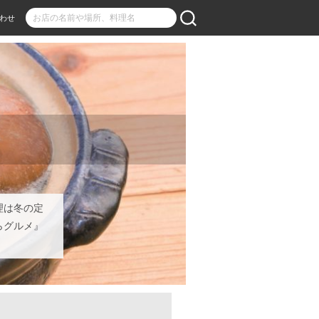
わせ
理は冬の定
らグルメ』