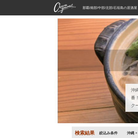
那覇/南部/中部/北部/石垣島の居酒
沖
番
ク
検索結果
絞込み条件
沖縄