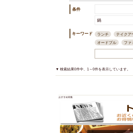
条件
キーワード
ランチ
テイクア
オードブル
ファ
スポーツ観戦
島
接待・会食
ちょ
結婚式二次会
朝
▼ 検索結果0件中、1～0件を表示しています。
夜10時以降入店可
貸切可
大部屋20
カード可
厳選日
おすすめ特集
3000円台コース
アサヒスーパードラ
大部屋50名以上～
ハッピーアワー