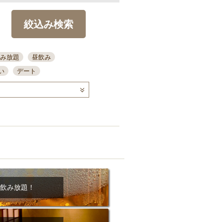
絞込み検索
み放題
昼飲み
い
デート
コース
ディナー
念日
泡盛
喫煙可
ーキ
歓迎会
宴会
部屋30名
カウンター
カクテル
送別会
ビ
飲み会
掘りごたつ
クーポン
結納・顔会わせ
飲み放題！
全面禁煙