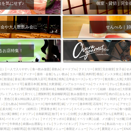
000円
肉の日
おもろまち駅周辺
オープンテラス
マトン・ラ
金を気にせず♪
個室・貸切｜完全
エビ
カレー
チャージ無し
牡蠣
夜景・景色◎
夜12時以降
牧志駅周辺
ペット同伴
ビアガーデン
チーズ
天ぷら
ラ
スメ
沖縄そば
串揚げ
バレンタイン
立ち飲み
5000円以上
次会や大人数飲み会に
せんべろ｜10
理
石垣牛
アヒージョ
アサヒ
割烹
女性専用トイレあり
スペシャルディナー
ホルモン(もつ)
炭火焼
ペイディ（給料日）
インバル・イタリアンバール
食べ放題
動物カフェ＆バー
屋富祖地
るお店特集！
ジビエ
安里駅周辺
アジア・エスニック
熱燗
生け簀
獺祭
分煙
少人数貸切(15名以下から)
島野菜
しゃぶしゃぶ
パクチー
上）
一人で入りやすい
食べ飲み放題
昼飲み
オードブル
ファミリー
個室
完全個室
女子会
せ
み放題付きコース
電気ブラン
ディナー
エビスビール
接待・会食
ちょい飲み
ウェディング
コスパ最高
肉料理
58KACHA-SEA
模合
インスタ映え
バイ
座敷
キ
歓迎会
宴会
夜10時以降入店可
県産魚
焼鳥
忘年会コース
レモンサワー
観光客に人気
大部
昼宴会
イベリコ豚
山盛、メガ盛り
つけ麺
日本そば
冬
送別会
カード可
厳選日本酒
鮮魚
大衆酒場
ノンアルコールビール
ウィスキー
テレビ
飲み会
スーパードライ
県庁前駅周辺
大部屋40名
旭橋駅周辺
沖縄料理
スイーツ
結納・顔会わせ
大部屋
中華
お好み焼き・もんじゃ
オーガニック
プレミアムフライデー
プレミアムモルツ
貝づくし
燻製料理
美栄橋駅周辺
飲み放題付きコース3000円
肉の日
おもろま
レ
ランチバイキング
フルーツハイボール
飲み比べセット
首里
景・景色◎
夜12時以降入店可
サプライズ
アレルギー対応可能
牧志駅周辺
ペット同伴
ビアガー
イン
立ち飲み
5000円以上コース
地中海料理
鍋
ソファー
激辛料理
石垣牛
アヒージョ
アサヒ
鉄板焼き
幹事様特典
おばんざい
チーズタッカルビ
奥武山公園
)
炭火焼
ペイディ（給料日）
野菜巻き串
スクリーン
スペインバル・イタリアンバール
食べ放題
生け簀
獺祭
イタリアン
古島駅周辺
餃子
キリン
分煙
少人数貸切(15名以下から)
島野菜
しゃ
定メニュー
春限定メニュー
フレンチ
夏限定メニュー
ENJOY 
SEA
バイキング（ビュッフェ）
マイク
サッポロ
昼宴会
イベリコ豚
山盛、メガ盛り
つけ麺
日
駅周辺
シードル
那覇空港駅周辺
儀保駅周辺
イデー
牛串焼き
綺麗orお洒落なトイレ
ランチバイキング
フルーツハイボール
飲み比べセット
園駅周辺
小禄駅周辺
壺川駅周辺
秋限定メニュー
春限定メニュー
フレンチ
夏限定メニュー
ENJ