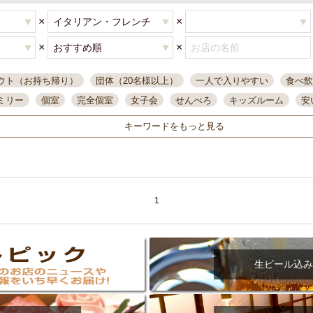
×
×
×
×
ウト（お持ち帰り）
団体（20名様以上）
一人で入りやすい
食べ飲
ミリー
個室
完全個室
女子会
せんべろ
キッズルーム
安
唄ライブ
サントリー
一人飲み
誕生日
大人数
飲み放題付き
キーワードをもっと見る
い飲み
コスパ最高
肉料理
模合
インスタ映え
座敷席
記
まで営業
半個室
ワイン
国際通り
生ビール込飲み放題
ステ
県産魚
焼鳥
忘年会コース
レモンサワー
観光客に人気
大
名
落ち着いた空間
4000円台コース
合コン
オリオンドラフト
1
本酒
鮮魚
大衆酒場
ノンアルコールビール
ウィスキー
テレ
ピザ
焼酎
カラオケ
デリバリー
寿司
クリスマス
和食
イ
県庁前駅周辺
大部屋40名
旭橋駅周辺
沖縄料理
スイーツ
生ビール込み
オリオン
海ぶどう
パスタ
民謡・生演奏
気軽に一杯
店内
アグー豚
プレミアムモルツ
貝づくし
燻製料理
美栄橋駅周辺