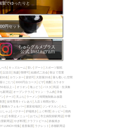
ム肉
洋食
個室でゆったりと
入店可
サプライズ
ーメン
時間無制飲み放題
コース
地中海料理
鍋
00円セット
入店１時間が安い
野菜巻き串
区
ジンギスカン
イタリアン
古島駅周辺
炉端焼き
ふぐ料理
んべろ
キッズルーム
安い
デート
スポーツ観戦
キング（ビュッフェ）
席
記念日
泡盛
喫煙可
結婚式二次会
朝まで営業
屋30名
カウンター
貸切可
大部屋20名
落ち着いた空間
限定メニュー
おでん
掘りごたつ
3000円台コース
ピザ
焼酎
カラオケ
50名以上～
オリオン
海ぶどう
パスタ
民謡・生演奏
牛串焼き
ち駅周辺
オープンテラス
マトン・ラム肉
洋食
駅周辺
やぎ料理
デン
チーズ
天ぷら
ラーメン
時間無制飲み放題
割烹
女性専用トイレあり
入店１時間が安い
駅周辺
小禄駅周辺
動物カフェ＆バー
屋富祖地区
ジンギスカン
カニ
ぶしゃぶ
パクチー
炉端焼き
ふぐ料理
ホッピー
焼肉
LUNCH 特集
造形集団
本そば
冬限定メニュー
おでん
市立病院前駅周辺
中華
首里駅周辺
やぎ料理
クラフトビール
鉄板焼き
OY LUNCH 特集
造形集団
ラクレット
赤嶺駅周辺