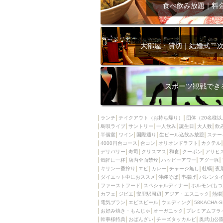
飲み放題付きコース3
食べ飲み放題｜料
キリン一番搾り
アレルギー対応可能
ダイエット中におス
大部屋・貸切｜結婚式二
ソファー
激辛料
ファーストフード
スクリーン
スペ
スポーツ観戦でき
カニ
カフェ
餃子
キリン
ランチ
テイクアウト（お持ち帰り）
団体（20名様以
島唄ライブ
サントリー
一人飲み
ホッピー
誕生日
大人数
焼肉
飲
半個室
ワイン
国際通り
生ビール込飲み放題
ステー
マイク
サッポロ
4000円台コース
合コン
オリオンドラフト
カクテル
デリバリー
寿司
クリスマス
和食
クーポン
アサヒ
市立病院前駅周辺
気軽に一杯
店内全面禁煙
ハッピーアワー
アグー豚
綺麗orお洒落なトイ
キリン一番搾り
エビ
カレー
チャージ無し
牡蠣
夜
ダイエット中におススメ
沖縄そば
串揚げ
バレンタ
クラフトビール
ファーストフード
スペシャルディナー
ホルモン(もつ
カフェ
ジビエ
安里駅周辺
アジア・エスニック
熱燗
壺川駅周辺
秋限
電気ブラン
エビスビール
ウェディング
58KACHA-
ラクレット
赤嶺
お好み焼き・もんじゃ
オーガニック
プレミアムフラ
幹事様特典
おばんざい
チーズタッカルビ
奥武山公