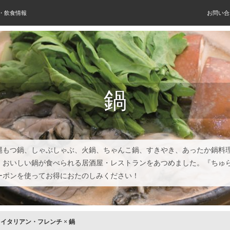
屋・飲食情報
お問い合
鍋
縄もつ鍋、しゃぶしゃぶ、火鍋、ちゃんこ鍋、すきやき、あったか鍋料
！おいしい鍋が食べられる居酒屋・レストランをあつめました。『ちゅ
ーポンを使ってお得におたのしみください！
×
イタリアン・フレンチ
×
鍋