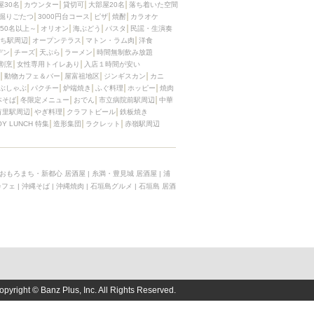
屋30名
カウンター
貸切可
大部屋20名
落ち着いた空間
掘りごたつ
3000円台コース
ピザ
焼酎
カラオケ
50名以上～
オリオン
海ぶどう
パスタ
民謡・生演奏
ち駅周辺
オープンテラス
マトン・ラム肉
洋食
デン
チーズ
天ぷら
ラーメン
時間無制飲み放題
割烹
女性専用トイレあり
入店１時間が安い
動物カフェ＆バー
屋富祖地区
ジンギスカン
カニ
ぶしゃぶ
パクチー
炉端焼き
ふぐ料理
ホッピー
焼肉
本そば
冬限定メニュー
おでん
市立病院前駅周辺
中華
首里駅周辺
やぎ料理
クラフトビール
鉄板焼き
OY LUNCH 特集
造形集団
ラクレット
赤嶺駅周辺
おもろまち・新都心 居酒屋
|
糸満・豊見城 居酒屋
|
浦
カフェ
|
沖縄そば
|
沖縄焼肉
|
石垣島グルメ
|
石垣島 居酒
opyright © Banz Plus, Inc. All Rights Reserved.