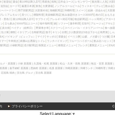
キ
歓迎会
宴会
夜10時以降入店可
県産魚
焼鳥
忘年会コース
レモンサワー
観光客に人気
大部
送別会
カード可
厳選日本酒
鮮魚
大衆酒場
ノンアルコールビール
ウィスキー
テレビ
飲み会
スーパードライ
県庁前駅周辺
大部屋40名
旭橋駅周辺
沖縄料理
スイーツ
結納・顔会わせ
大部屋
プレミアムモルツ
貝づくし
燻製料理
美栄橋駅周辺
飲み放題付きコース3000円
肉の日
おもろま
景・景色◎
夜12時以降入店可
サプライズ
アレルギー対応可能
牧志駅周辺
ペット同伴
ビアガー
イン
立ち飲み
5000円以上コース
地中海料理
鍋
ソファー
激辛料理
石垣牛
アヒージョ
アサヒ
)
炭火焼
ペイディ（給料日）
野菜巻き串
スクリーン
スペインバル・イタリアンバール
食べ放題
生け簀
獺祭
イタリアン
古島駅周辺
餃子
キリン
分煙
少人数貸切(15名以下から)
島野菜
しゃ
SEA
バイキング（ビュッフェ）
マイク
サッポロ
昼宴会
イベリコ豚
山盛、メガ盛り
つけ麺
日
イデー
牛串焼き
綺麗orお洒落なトイレ
ランチバイキング
フルーツハイボール
飲み比べセット
園駅周辺
小禄駅周辺
壺川駅周辺
秋限定メニュー
春限定メニュー
フレンチ
夏限定メニュー
ENJ
ルメ・居酒屋
|
小禄 居酒屋
|
久茂地・松尾 居酒屋
|
松山・久米・前島 居酒屋
|
牧志・安里 居酒屋
|
 居酒屋
|
嘉手納町 居酒屋
|
恩納村 居酒屋
|
名護 居酒屋
|
沖縄居酒屋
|
沖縄ランチ
|
沖縄料理
|
沖縄
|
石垣島 焼肉
|
宮古島 グルメ
|
宮古島 居酒屋
メ
約
プライバシーポリシー
C
Select Language
▼