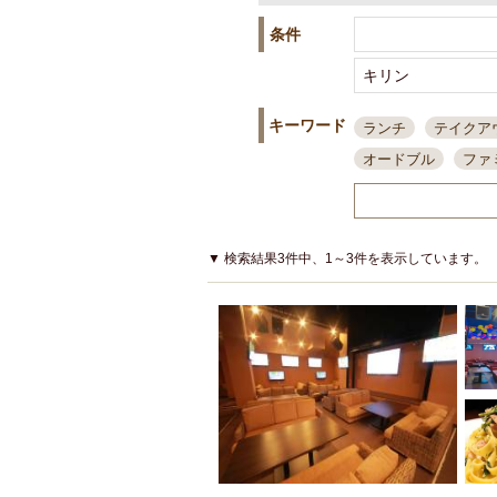
条件
キーワード
ランチ
テイクア
オードブル
ファ
スポーツ観戦
島
接待・会食
ちょ
結婚式二次会
朝
▼ 検索結果3件中、1～3件を表示しています。
夜10時以降入店可
貸切可
大部屋20
カード可
厳選日
3000円台コース
アサヒスーパードラ
大部屋50名以上～
ハッピーアワー