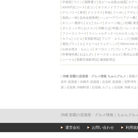
半個室
ワイン
国際通り
生ビール込飲み放題
ステー
4000円台コース
合コン
オリオンドラフト
カクテル
デリバリー
寿司
クリスマス
和食
クーポン
アサヒ
気軽に一杯
店内全面禁煙
ハッピーアワー
アグー豚
キリン一番搾り
エビ
カレー
チャージ無し
牡蠣
夜
ダイエット中におススメ
沖縄そば
串揚げ
バレンタ
ファーストフード
スペシャルディナー
ホルモン(もつ
カフェ
ジビエ
安里駅周辺
アジア・エスニック
熱燗
電気ブラン
エビスビール
ウェディング
58KACHA-
お好み焼き・もんじゃ
オーガニック
プレミアムフラ
幹事様特典
おばんざい
チーズタッカルビ
奥武山公
シードル
那覇空港駅周辺
儀保駅周辺
|
沖縄 那覇の居酒屋・グルメ情報 ちゅらグルメ
|
那覇グ
添市 居酒屋
|
沖縄市 居酒屋
|
北谷町 居酒屋
|
宜野湾市
屋
|
石垣島 沖縄料理
|
石垣島 カフェ
|
石垣島 沖縄そば
沖縄 那覇の居酒屋・グルメ情報｜ちゅらグル
運営会社
お問い合わせ
利用規