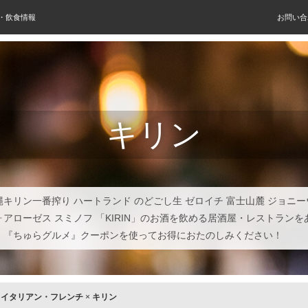
屋・飲食情報
お問い合
キリン
縄キリン一番搾り ハートランド のどごし生 ゼロイチ 富士山麓 ジョニ
ォアローゼス スミノフ 「KIRIN」のお酒を飲める居酒屋・レストラン
。『ちゅらグルメ』クーポンを使ってお得におたのしみください！
×
イタリアン・フレンチ
×
キリン