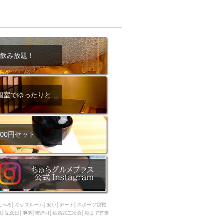
飲み放題！
個室でゆったりと
00円セット
んべろ
キッズルーム
安い
デート
スポーツ観戦
席
記念日
泡盛
喫煙可
結婚式二次会
朝まで営業