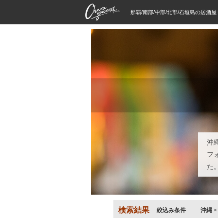
那覇/南部/中部/北部/石垣島の居酒
沖
フ
た
検索結果
絞込み条件
沖縄