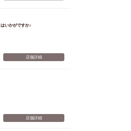
ム肉
洋食
入店可
サプライズ
ーメン
時間無制飲み放題
はいかがですか♪
コース
地中海料理
鍋
入店１時間が安い
野菜巻き串
区
ジンギスカン
店舗詳細
イタリアン
古島駅周辺
炉端焼き
ふぐ料理
キング（ビュッフェ）
限定メニュー
おでん
牛串焼き
駅周辺
やぎ料理
駅周辺
小禄駅周辺
LUNCH 特集
造形集団
店舗詳細