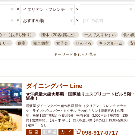
×
×
×
×
ウト（お持ち帰り）
団体（20名様以上）
一人で入りやすい
食べ飲
ミリー
個室
完全個室
女子会
せんべろ
キッズルーム
安
唄ライブ
サントリー
一人飲み
誕生日
大人数
飲み放題付き
キーワードをもっと見る
い飲み
コスパ最高
肉料理
模合
インスタ映え
座敷席
記
まで営業
半個室
ワイン
国際通り
生ビール込飲み放題
ステ
県産魚
焼鳥
忘年会コース
レモンサワー
観光客に人気
大
ダイニングバー Line
名
落ち着いた空間
4000円台コース
合コン
オリオンドラフト
本酒
鮮魚
★沖縄最大級★那覇・国際通りエスプリコートビル５階
大衆酒場
ノンアルコールビール
ウィスキー
テレ
誕生！
ピザ
焼酎
カラオケ
デリバリー
寿司
クリスマス
和食
居酒屋 ダイニングバー 創作料理 洋食 イタリアン・フレンチ カラオ
イ
県庁前駅周辺
大部屋40名
旭橋駅周辺
沖縄料理
スイーツ
ケ・ライブハウス バー・カクテル その他 キリン | 那覇市内 | 久茂
地・松尾 | 県庁前駅から徒歩5分 | 平均予算 : 3,000円台 | 座席数 : 130
オリオン
海ぶどう
パスタ
民謡・生演奏
気軽に一杯
店内
席 | 営業時間 : 【月～木 平日】 21:00-翌5:00【その他】19:00-翌6:00
| 定休日 : なし
アグー豚
プレミアムモルツ
貝づくし
燻製料理
美栄橋駅周辺
098-917-0717