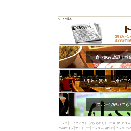
おすすめ特集
食べ飲み放題｜料
大部屋・貸切｜結婚式二
スポーツ観戦でき
ランチ
テイクアウト（お持ち帰り）
団体（20名様以
島唄ライブ
サントリー
一人飲み
誕生日
大人数
飲