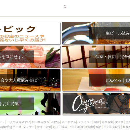
1
生ビール込み
金を気にせず♪
個室・貸切｜完全
次会や大人数飲み会に
せんべろ｜10
るお店特集！
上）
一人で入りやすい
食べ飲み放題
昼飲み
オードブル
ファミリー
個室
完全個室
女子会
せ
み放題付きコース
ディナー
接待・会食
ちょい飲み
コスパ最高
肉料理
模合
インスタ映え
座敷