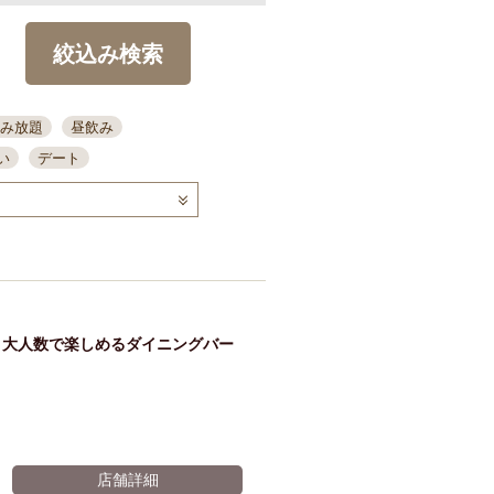
絞込み検索
み放題
昼飲み
い
デート
コース
ディナー
念日
泡盛
喫煙可
ーキ
歓迎会
宴会
部屋30名
カウンター
カクテル
送別会
・大人数で楽しめるダイニングバー
ビ
飲み会
掘りごたつ
クーポン
結納・顔会わせ
全面禁煙
店舗詳細