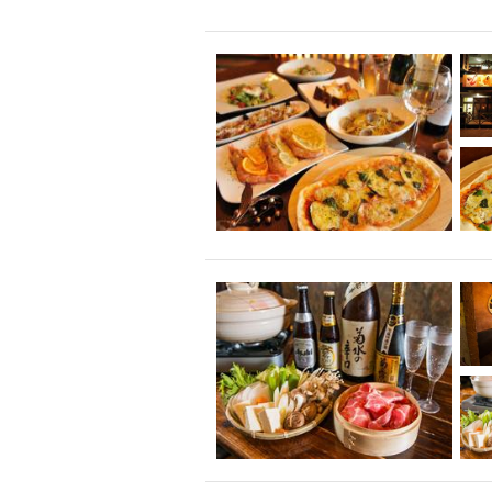
飲み放題付きコース3
キリン一番搾り
アレルギー対応可能
ダイエット中におス
ソファー
激辛料
ファーストフード
スクリーン
スペ
カニ
カフェ
餃子
キリン
ホッピー
焼肉
マイク
サッポロ
市立病院前駅周辺
綺麗orお洒落なトイ
クラフトビール
壺川駅周辺
秋限
ラクレット
赤嶺