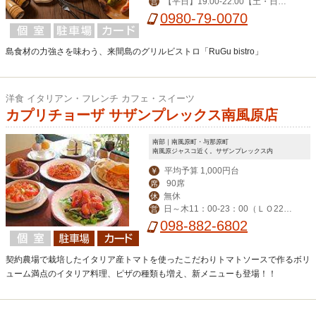
【平日】19:00-22:00【土・日】1
営
1:30-14:00,19:00-22:00 （11/16-4/25
0980-79-0070
は18:00スタートのみ）」
島食材の力強さを味わう、来間島のグリルビストロ「RuGu bistro」
洋食 イタリアン・フレンチ カフェ・スイーツ
カプリチョーザ サザンプレックス南風原店
南部｜南風原町・与那原町
南風原ジャスコ近く。サザンプレックス内
平均予算 1,000円台
￥
90席
席
無休
休
日～木11：00-23：00（ＬＯ22：
営
30） 金・土（LO-23：30）
098-882-6802
契約農場で栽培したイタリア産トマトを使ったこだわりトマトソースで作るボリ
ューム満点のイタリア料理、ピザの種類も増え、新メニューも登場！！