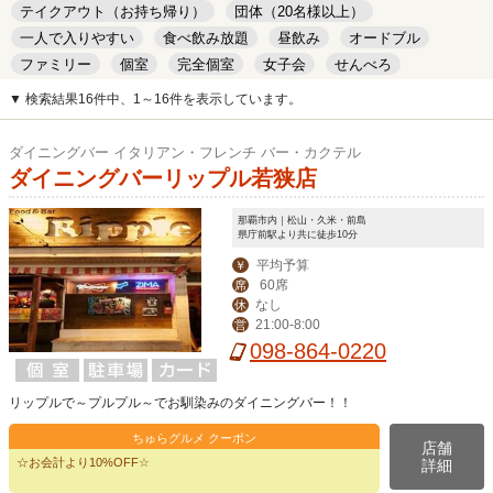
テイクアウト（お持ち帰り）
団体（20名様以上）
一人で入りやすい
食べ飲み放題
昼飲み
オードブル
ファミリー
個室
完全個室
女子会
せんべろ
キッズルーム
安い
デート
▼ 検索結果16件中、1～16件を表示しています。
ダイニングバー イタリアン・フレンチ バー・カクテル
ダイニングバーリップル若狭店
那覇市内｜松山・久米・前島
県庁前駅より共に徒歩10分
平均予算
￥
60席
席
なし
休
21:00-8:00
営
098-864-0220
リップルで～プルプル～でお馴染みのダイニングバー！！
ちゅらグルメ クーポン
店舗
☆お会計より10%OFF☆
詳細