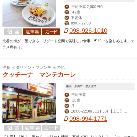
平均予算 2,000円台
￥
42席
席
不定休
休
8:00 - 22:00
営
098-926-1010
北谷の海が一望できる、リゾート空間で美味しい食事・ﾃﾞｻﾞｰﾄを楽しめます。テ
ラス席有り。
洋食 イタリアン・フレンチ その他
クッチーナ マンテカーレ
南部｜糸満市・豊見城市
平均予算
￥
26席
席
月
休
18:00-22:30(LO21:30) 【土日】 1
営
2:00-15:00(LO14:00) 18:00-22:30(LO
098-994-1771
21:30)