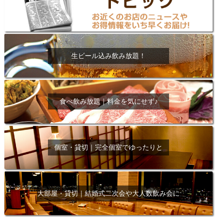
生ビール込み飲み放題！
食べ飲み放題｜料金を気にせず♪
個室・貸切｜完全個室でゆったりと
大部屋・貸切｜結婚式二次会や大人数飲み会に