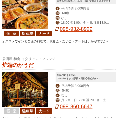
国道329号線沿い、高原（南）交差点を過ぎて左手
平均予算 2,000円台
￥
60席
席
なし
休
18:00‐翌1:00、金～日/祝日18:00-
営
翌2:00
098-932-8929
オススメワインと自慢の料理で、飲み会・女子会・デートはいかがですか♪
居酒屋 和食 イタリアン・フレンチ
炉端のかうだ
那覇市内｜新都心
スーパーホテル那覇・新都心斜め向かい
平均予算 3,000円台
￥
54席
席
なし
休
月～木・日17:30-翌1:00,金・土・
営
祝前17:30-翌2:00
098-860-6647