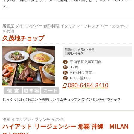
【糸満】「練る・混ぜる」に込めた情熱。五感で楽しむイタリアン『マンテカー
レ』
居酒屋 ダイニングバー 創作料理 イタリアン・フレンチ バー・カクテル
その他
久茂地チョップ
那覇市内｜久茂地・松尾
久茂地小学校前
平均予算 2,000円台
￥
12席
席
日(祝日は営業、
休
18:00‐翌1:00
営
月曜振替休)
080-6484-3410
じっくりじわじわ焼いた美味しいラムチョップとワインをいかがですか？
洋食 イタリアン・フレンチ その他
ハイアット リージェンシー 那覇 沖縄 MILAN