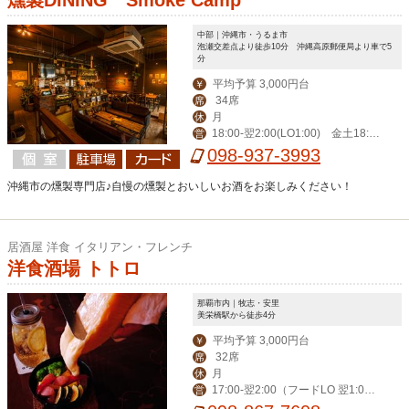
中部｜沖縄市・うるま市
泡瀬交差点より徒歩10分 沖縄高原郵便局より車で5
分
平均予算 3,000円台
￥
34席
席
月
休
18:00‐翌2:00(LO1:00) 金土18:0
営
0‐翌3:00(LO翌2:00)
098-937-3993
沖縄市の燻製専門店♪自慢の燻製とおいしいお酒をお楽しみください！
居酒屋 洋食 イタリアン・フレンチ
洋食酒場 トトロ
那覇市内｜牧志・安里
美栄橋駅から徒歩4分
平均予算 3,000円台
￥
32席
席
月
休
17:00-翌2:00（フードLO 翌1:0
営
0）