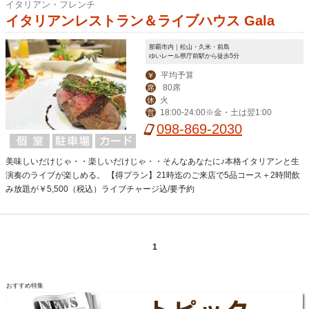
イタリアン・フレンチ
イタリアンレストラン＆ライブハウス Gala
那覇市内｜松山・久米・前島
ゆいレール県庁前駅から徒歩5分
平均予算
￥
80席
席
火
休
18:00-24:00※金・土は翌1:00
営
098-869-2030
美味しいだけじゃ・・楽しいだけじゃ・・そんなあなたに♪本格イタリアンと生
演奏のライブが楽しめる。 【得プラン】21時迄のご来店で5品コース＋2時間飲
み放題が￥5,500（税込）ライブチャージ込/要予約
1
おすすめ特集