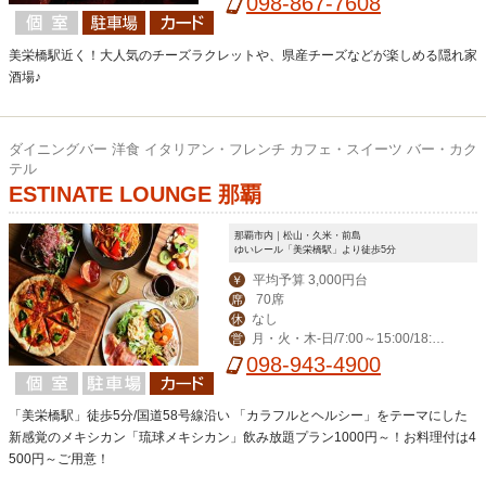
098-867-7608
美栄橋駅近く！大人気のチーズラクレットや、県産チーズなどが楽しめる隠れ家
酒場♪
ダイニングバー 洋食 イタリアン・フレンチ カフェ・スイーツ バー・カク
テル
ESTINATE LOUNGE 那覇
那覇市内｜松山・久米・前島
ゆいレール「美栄橋駅」より徒歩5分
平均予算 3,000円台
￥
70席
席
なし
休
月・火・木-日/7:00～15:00/18:00
営
～23:00(料理L.O. 22:00) 毎週水曜日は
098-943-4900
ディナー定休日。
「美栄橋駅」徒歩5分/国道58号線沿い 「カラフルとヘルシー」をテーマにした
新感覚のメキシカン「琉球メキシカン」飲み放題プラン1000円～！お料理付は4
500円～ご用意！