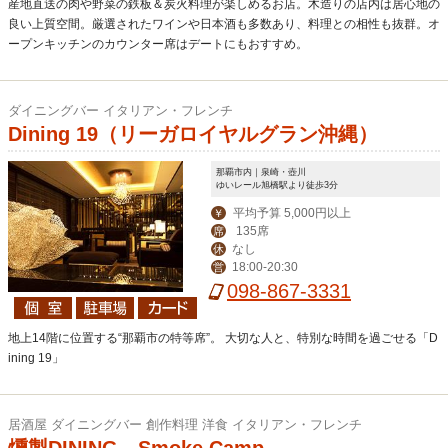
産地直送の肉や野菜の鉄板＆炭火料理が楽しめるお店。木造りの店内は居心地の
良い上質空間。厳選されたワインや日本酒も多数あり、料理との相性も抜群。オ
ープンキッチンのカウンター席はデートにもおすすめ。
ダイニングバー イタリアン・フレンチ
Dining 19（リーガロイヤルグラン沖縄）
那覇市内｜泉崎・壺川
ゆいレール旭橋駅より徒歩3分
平均予算 5,000円以上
￥
135席
席
なし
休
18:00-20:30
営
098-867-3331
地上14階に位置する“那覇市の特等席”。 大切な人と、特別な時間を過ごせる「D
ining 19」
居酒屋 ダイニングバー 創作料理 洋食 イタリアン・フレンチ
燻製DINING Smoke Camp