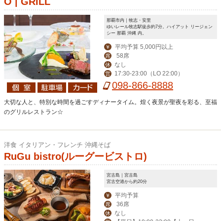
O | GRILL
那覇市内｜牧志・安里
ゆいレール牧志駅徒歩約7分。ハイアット リージェン
シー 那覇 沖縄 内。
平均予算 5,000円以上
￥
58席
席
なし
休
17:30-23:00（LO 22:00）
営
098-866-8888
大切な人と、特別な時間を過ごすディナータイム。煌く夜景が聖夜を彩る、至福
のグリルレストラン☆
洋食 イタリアン・フレンチ 沖縄そば
RuGu bistro(ルーグービストロ)
宮古島｜宮古島
宮古空港から約20分
平均予算
￥
36席
席
なし
休