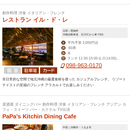
創作料理 洋食 イタリアン・フレンチ
レストラン イル・ド・レ
北部｜恩納村
沖縄自動車道 石川ICから車で8分
平均予算 3,000円台
￥
60席
席
水
休
ランチ 11:30-15:00 (L.O.14:00),デ
営
ィナー 17:30-23:00 (L.O.21:00)
098-963-0170
非日常的な空間で地元沖縄の厳選食材を使った カジュアルフレンチ。 リゾート
テイストの至福のフレンチ アラカルトでお楽しみください
居酒屋 ダイニングバー 創作料理 洋食 イタリアン・フレンチ アジアン カ
フェ・スイーツ バー・カクテル TV出演
PaPa’s Kitchin Dining Cafe
中部｜沖縄市・うるま市