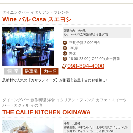
ダイニングバー イタリアン・フレンチ
Wine バル Casa スエヨシ
那覇市内｜その他
ゆいレール市立病院前駅から徒歩7分
平均予算 2,000円台
￥
30席
席
無休
休
18:00-23:00(LO22:00),金土祝前1
営
8:00-24:00(LO23:00),日11:30-15:00,1
098-894-4000
8:00-22:00
恩納村で人気の【カサラティーダ】が那覇市首里末吉にお引越し♪
ダイニングバー 創作料理 洋食 イタリアン・フレンチ カフェ・スイーツ
バー・カクテル その他
THE CALIF KITCHEN OKINAWA
中部｜北谷町
那覇空港より車で約40分 北谷町美浜アメリカンビレ
ッジ内デポアイランドシーサイドビル３F