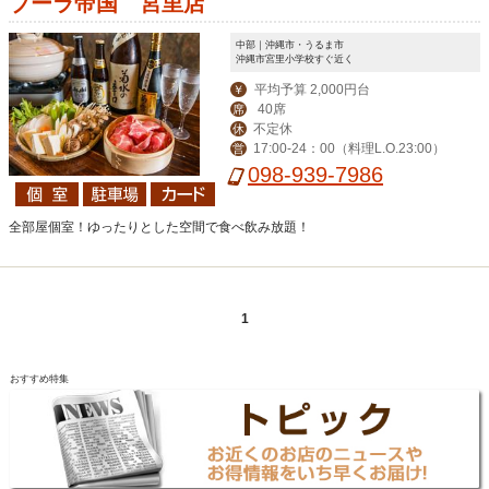
ブーラ帝国 宮里店
中部｜沖縄市・うるま市
沖縄市宮里小学校すぐ近く
平均予算 2,000円台
￥
40席
席
不定休
休
17:00-24：00（料理L.O.23:00）
営
098-939-7986
全部屋個室！ゆったりとした空間で食べ飲み放題！
1
おすすめ特集