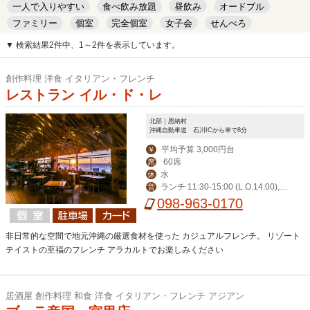
一人で入りやすい
食べ飲み放題
昼飲み
オードブル
ファミリー
個室
完全個室
女子会
せんべろ
キッズルーム
安い
デート
▼ 検索結果2件中、1～2件を表示しています。
創作料理 洋食 イタリアン・フレンチ
レストラン イル・ド・レ
北部｜恩納村
沖縄自動車道 石川ICから車で8分
平均予算 3,000円台
￥
60席
席
水
休
ランチ 11:30-15:00 (L.O.14:00),デ
営
ィナー 17:30-23:00 (L.O.21:00)
098-963-0170
非日常的な空間で地元沖縄の厳選食材を使った カジュアルフレンチ。 リゾート
テイストの至福のフレンチ アラカルトでお楽しみください
居酒屋 創作料理 和食 洋食 イタリアン・フレンチ アジアン