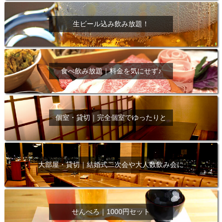
生ビール込み飲み放題！
食べ飲み放題｜料金を気にせず♪
個室・貸切｜完全個室でゆったりと
大部屋・貸切｜結婚式二次会や大人数飲み会に
せんべろ｜1000円セット