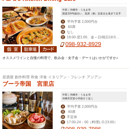
中部｜沖縄市・うるま市
国道329号線沿い、高原（南）交差点を過ぎて左手
平均予算 2,000円台
￥
60席
席
なし
休
18:00‐翌1:00、金～日/祝日18:00-
営
翌2:00
098-932-8929
オススメワインと自慢の料理で、飲み会・女子会・デートはいかがですか♪
居酒屋 創作料理 和食 洋食 イタリアン・フレンチ アジアン
ブーラ帝国 宮里店
中部｜沖縄市・うるま市
沖縄市宮里小学校すぐ近く
平均予算 2,000円台
￥
40席
席
不定休
休
17:00-24：00（料理L.O.23:00）
営
098-939-7986