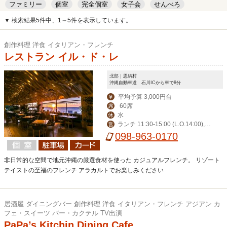
ファミリー
個室
完全個室
女子会
せんべろ
キッズルーム
安い
デート
▼ 検索結果5件中、1～5件を表示しています。
創作料理 洋食 イタリアン・フレンチ
レストラン イル・ド・レ
北部｜恩納村
沖縄自動車道 石川ICから車で8分
平均予算 3,000円台
￥
60席
席
水
休
ランチ 11:30-15:00 (L.O.14:00),デ
営
ィナー 17:30-23:00 (L.O.21:00)
098-963-0170
非日常的な空間で地元沖縄の厳選食材を使った カジュアルフレンチ。 リゾート
テイストの至福のフレンチ アラカルトでお楽しみください
居酒屋 ダイニングバー 創作料理 洋食 イタリアン・フレンチ アジアン カ
フェ・スイーツ バー・カクテル TV出演
PaPa’s Kitchin Dining Cafe