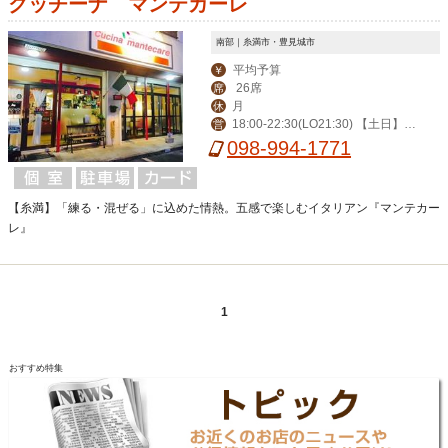
クッチーナ マンテカーレ
南部｜糸満市・豊見城市
平均予算
￥
26席
席
月
休
18:00-22:30(LO21:30) 【土日】 1
営
2:00-15:00(LO14:00) 18:00-22:30(LO
098-994-1771
21:30)
【糸満】「練る・混ぜる」に込めた情熱。五感で楽しむイタリアン『マンテカー
レ』
1
おすすめ特集