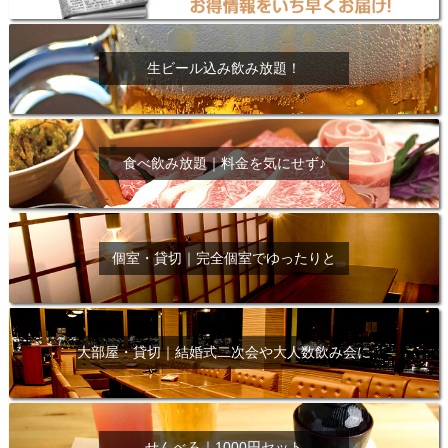
生ビール込み飲み放題！
食べ飲み放題｜料金を気にせず♪
個室・貸切｜完全個室でゆったりと
大部屋・貸切｜結婚式二次会や大人数飲み会に
せんべろ｜1000円セット