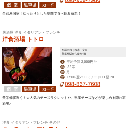
全部屋個室！ゆったりとした空間で食べ飲み放題！
居酒屋 洋食 イタリアン・フレンチ
洋食酒場 トトロ
那覇市内｜牧志・安里
美栄橋駅から徒歩4分
平均予算 3,000円台
￥
32席
席
月
休
17:00-翌2:00（フードLO 翌1:0
営
0）
098-867-7608
美栄橋駅近く！大人気のチーズラクレットや、県産チーズなどが楽しめる隠れ家
酒場♪
洋食 イタリアン・フレンチ その他