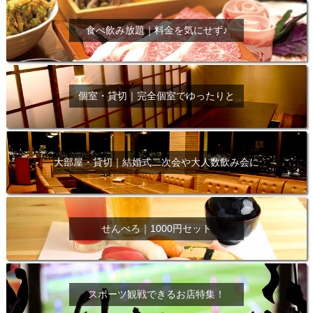
食べ飲み放題｜料金を気にせず♪
個室・貸切｜完全個室でゆったりと
大部屋・貸切｜結婚式二次会や大人数飲み会に
せんべろ｜1000円セット
スポーツ観戦できるお店特集！