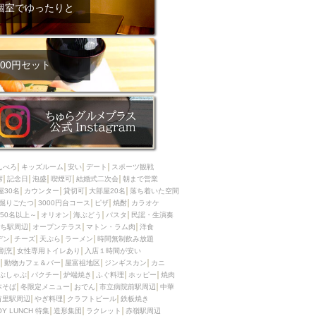
ム肉
洋食
個室でゆったりと
入店可
サプライズ
ーメン
時間無制飲み放題
コース
地中海料理
鍋
00円セット
入店１時間が安い
野菜巻き串
区
ジンギスカン
イタリアン
古島駅周辺
炉端焼き
ふぐ料理
んべろ
キッズルーム
安い
デート
スポーツ観戦
キング（ビュッフェ）
席
記念日
泡盛
喫煙可
結婚式二次会
朝まで営業
屋30名
カウンター
貸切可
大部屋20名
落ち着いた空間
限定メニュー
おでん
掘りごたつ
3000円台コース
ピザ
焼酎
カラオケ
50名以上～
オリオン
海ぶどう
パスタ
民謡・生演奏
牛串焼き
ち駅周辺
オープンテラス
マトン・ラム肉
洋食
駅周辺
やぎ料理
デン
チーズ
天ぷら
ラーメン
時間無制飲み放題
割烹
女性専用トイレあり
入店１時間が安い
駅周辺
小禄駅周辺
動物カフェ＆バー
屋富祖地区
ジンギスカン
カニ
ぶしゃぶ
パクチー
炉端焼き
ふぐ料理
ホッピー
焼肉
LUNCH 特集
造形集団
本そば
冬限定メニュー
おでん
市立病院前駅周辺
中華
首里駅周辺
やぎ料理
クラフトビール
鉄板焼き
OY LUNCH 特集
造形集団
ラクレット
赤嶺駅周辺