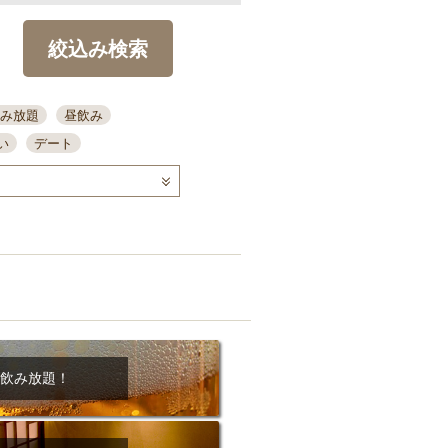
絞込み検索
み放題
昼飲み
い
デート
コース
ディナー
念日
泡盛
喫煙可
ーキ
歓迎会
宴会
部屋30名
カウンター
カクテル
送別会
ビ
飲み会
掘りごたつ
クーポン
結納・顔会わせ
飲み放題！
全面禁煙