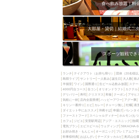
飲み放題付きコース3
食べ飲み放題｜料
キリン一番搾り
アレルギー対応可能
ダイエット中におス
大部屋・貸切｜結婚式二
ソファー
激辛料
ファーストフード
スクリーン
スペ
スポーツ観戦でき
カニ
カフェ
餃子
キリン
ランチ
テイクアウト（お持ち帰り）
団体（20名様以
島唄ライブ
サントリー
一人飲み
ホッピー
誕生日
大人数
焼肉
飲
半個室
ワイン
国際通り
生ビール込飲み放題
ステー
マイク
サッポロ
4000円台コース
合コン
オリオンドラフト
カクテル
デリバリー
寿司
クリスマス
和食
クーポン
アサヒ
市立病院前駅周辺
気軽に一杯
店内全面禁煙
ハッピーアワー
アグー豚
綺麗orお洒落なトイ
キリン一番搾り
エビ
カレー
チャージ無し
牡蠣
夜
ダイエット中におススメ
沖縄そば
串揚げ
バレンタ
クラフトビール
ファーストフード
スペシャルディナー
ホルモン(もつ
カフェ
ジビエ
安里駅周辺
アジア・エスニック
熱燗
壺川駅周辺
秋限
電気ブラン
エビスビール
ウェディング
58KACHA-
ラクレット
赤嶺
お好み焼き・もんじゃ
オーガニック
プレミアムフラ
幹事様特典
おばんざい
チーズタッカルビ
奥武山公