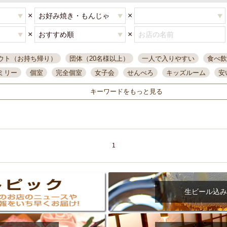
×
×
×
×
ウト（お持ち帰り）
団体（20名様以上）
一人で入りやすい
食べ飲
ミリー
個室
完全個室
女子会
せんべろ
キッズルーム
安
唄ライブ
サントリー
一人飲み
誕生日
大人数
飲み放題付き
キーワードをもっと見る
い飲み
コスパ最高
肉料理
模合
インスタ映え
座敷席
記
まで営業
半個室
ワイン
国際通り
生ビール込飲み放題
ステ
県産魚
焼鳥
忘年会コース
レモンサワー
観光客に人気
大
名
落ち着いた空間
4000円台コース
合コン
オリオンドラフト
1
本酒
鮮魚
大衆酒場
ノンアルコールビール
ウィスキー
テレ
ピザ
焼酎
カラオケ
デリバリー
寿司
クリスマス
和食
イ
県庁前駅周辺
大部屋40名
旭橋駅周辺
沖縄料理
スイーツ
生ビール込み
オリオン
海ぶどう
パスタ
民謡・生演奏
気軽に一杯
店内
アグー豚
プレミアムモルツ
貝づくし
燻製料理
美栄橋駅周辺