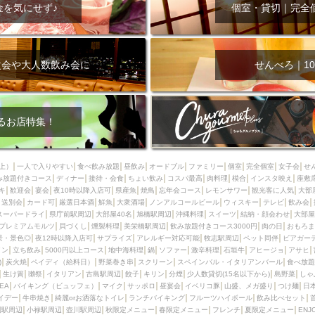
000円
肉の日
おもろまち駅周辺
オープンテラス
マトン・ラ
金を気にせず♪
個室・貸切｜完全
エビ
カレー
チャージ無し
牡蠣
夜景・景色◎
夜12時以降
牧志駅周辺
ペット同伴
ビアガーデン
チーズ
天ぷら
ラ
スメ
沖縄そば
串揚げ
バレンタイン
立ち飲み
5000円以上
次会や大人数飲み会に
せんべろ｜10
理
石垣牛
アヒージョ
アサヒ
割烹
女性専用トイレあり
スペシャルディナー
ホルモン(もつ)
炭火焼
ペイディ（給料日）
インバル・イタリアンバール
食べ放題
動物カフェ＆バー
屋富祖地
るお店特集！
ジビエ
安里駅周辺
アジア・エスニック
熱燗
生け簀
獺祭
分煙
少人数貸切(15名以下から)
島野菜
しゃぶしゃぶ
パクチー
上）
一人で入りやすい
食べ飲み放題
昼飲み
オードブル
ファミリー
個室
完全個室
女子会
せ
み放題付きコース
電気ブラン
ディナー
エビスビール
接待・会食
ちょい飲み
ウェディング
コスパ最高
肉料理
58KACHA-SEA
模合
インスタ映え
バイ
座敷
キ
歓迎会
宴会
夜10時以降入店可
県産魚
焼鳥
忘年会コース
レモンサワー
観光客に人気
大部
昼宴会
イベリコ豚
山盛、メガ盛り
つけ麺
日本そば
冬
送別会
カード可
厳選日本酒
鮮魚
大衆酒場
ノンアルコールビール
ウィスキー
テレビ
飲み会
スーパードライ
県庁前駅周辺
大部屋40名
旭橋駅周辺
沖縄料理
スイーツ
結納・顔会わせ
大部屋
中華
お好み焼き・もんじゃ
オーガニック
プレミアムフライデー
プレミアムモルツ
貝づくし
燻製料理
美栄橋駅周辺
飲み放題付きコース3000円
肉の日
おもろま
レ
ランチバイキング
フルーツハイボール
飲み比べセット
首里
景・景色◎
夜12時以降入店可
サプライズ
アレルギー対応可能
牧志駅周辺
ペット同伴
ビアガー
イン
立ち飲み
5000円以上コース
地中海料理
鍋
ソファー
激辛料理
石垣牛
アヒージョ
アサヒ
鉄板焼き
幹事様特典
おばんざい
チーズタッカルビ
奥武山公園
)
炭火焼
ペイディ（給料日）
野菜巻き串
スクリーン
スペインバル・イタリアンバール
食べ放題
生け簀
獺祭
イタリアン
古島駅周辺
餃子
キリン
分煙
少人数貸切(15名以下から)
島野菜
しゃ
定メニュー
春限定メニュー
フレンチ
夏限定メニュー
ENJOY 
SEA
バイキング（ビュッフェ）
マイク
サッポロ
昼宴会
イベリコ豚
山盛、メガ盛り
つけ麺
日
駅周辺
シードル
那覇空港駅周辺
儀保駅周辺
イデー
牛串焼き
綺麗orお洒落なトイレ
ランチバイキング
フルーツハイボール
飲み比べセット
園駅周辺
小禄駅周辺
壺川駅周辺
秋限定メニュー
春限定メニュー
フレンチ
夏限定メニュー
ENJ