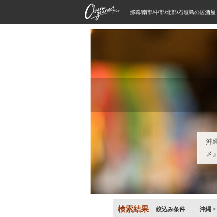
那覇/南部/中部/北部/石垣島の居酒
沖
メ
検索結果
絞込み条件
沖縄