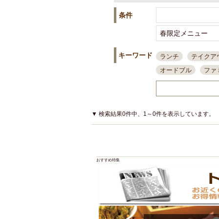
条件
キーワード
ランチ
テイクア
オードブル
ファ
スポーツ観戦
島
接待・会食
ちょ
結婚式二次会
朝
▼ 検索結果0件中、1～0件を表示しています。
夜10時以降入店可
貸切可
大部屋20
カード可
厳選日
おすすめ特集
3000円台コース
アサヒスーパードラ
大部屋50名以上～
ハッピーアワー