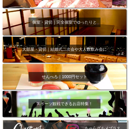
個室・貸切｜完全個室でゆったりと
大部屋・貸切｜結婚式二次会や大人数飲み会に
せんべろ｜1000円セット
スポーツ観戦できるお店特集！