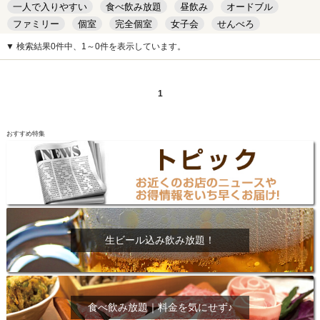
一人で入りやすい
食べ飲み放題
昼飲み
オードブル
ファミリー
個室
完全個室
女子会
せんべろ
キッズルーム
安い
デート
▼ 検索結果0件中、1～0件を表示しています。
1
おすすめ特集
生ビール込み飲み放題！
食べ飲み放題｜料金を気にせず♪